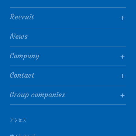
Recruit
News
Company
Contact
Group companies
アクセス