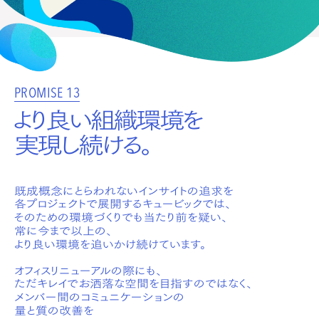
根幹となる理念と制度
ミッション、ビジョン、コアバリュー、クレド
制度・環境
PROMISE 13
CEOメッセージ
より良い組織環境を
実現し続ける。
Meetup / カジュアル面談
既成概念にとらわれないインサイトの追求を
はたらくメンバーと直接話してみたい人へ
各プロジェクトで展開するキュービックでは、
そのための環境づくりでも当たり前を疑い、
公式note
常に今まで以上の、
より良い環境を追いかけ続けています。
セクションごとの雰囲気やメンバーの考えを知りたい人へ
オフィスリニューアルの際にも、
ただキレイでお洒落な空間を目指すのではなく、
メンバー間のコミュニケーションの
量と質の改善を