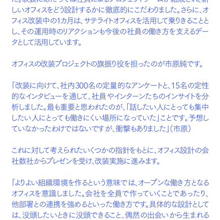
しいオフィスをどう設計するかに徹底的にこだわりました。さらに、オ
フィス改装中の１カ月は、サテライトオフィスを活用して乗りきることと
し、その運用時のリアクションも今後の社員の働き方を支えるデー
タとして活用しています。
オフィスの改装プロジェクトの旗振り役を担ったのが市原純です。
「改装に向けて、社内300名の定量的なアンケートと、15名の定性
的なインタビューを通して、社員やインターンたちのインサイトを分
析しました。最も重要と思われたのが、「話したい人にとっても集中
したい人にとっても働きにくい場所になっていた」ことです。予想し
ていなかったわけではないですが、衝撃もありました」（市原）
これに対して考えられたいくつかの指針をもとに、オフィス設計の会
社数社からプレゼンを受け、改装実施に進みます。
「よりよい組織環境を作るという意味では、オープンな働き方となる
オフィスを意識しました。会社を全員で作っていくことであったり、
他部署との連携を強めるといった働き方です。具体的な設計として
は、没頭したいときに没頭できること、偶然の出会いから生まれる