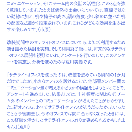
コミュニケーション、そしてチーム内の会話の活性化、この3点を強
く意識しています。たとえば偶然の出会いについては、直線ではな
い動線に加え、机や椅子の高さ、顔の角度、少し斜めに並べた机
の配置など細かく設定されています。これらがどんな効果を生み出
すか楽しみです」（市原）
改装期間中のサテライトオフィスについても、よりよく利用するため
突き詰めた検討を実施。そして利用終了後には、将来的なサテライ
トオフィス展開も視野にいれ、アンケートを行いました。このアンケ
ートを実施し、分析を進めたのは荒川美優です。
「サテライトオフィスを使ったのは、改装を進めている瞬間の1か月
だけでしたが、小さなオフィスを設けることで、他部署メンバー間の
コミュニケーション量が増えるかどうかの検証をしようということで、
アンケートを進めました。結果としては、出社頻度に関わらず、チー
ム外のメンバーとのコミュニケーションが増えたことがわかりまし
た。新オフィスと比べてサテライトオフィスがどうだったか、といった
ことも今後調査し、今のオフィスでは間に合わなくなったときには、
この経験を活かしたサテライトオフィス作りが進められるかもしれま
せん」（荒川）