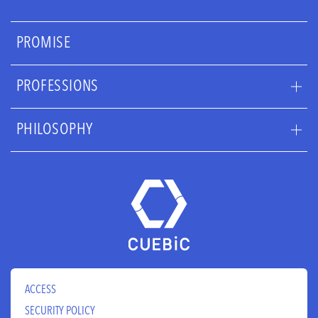
PROMISE
PROFESSIONS
MEDIA DEVELOPMENT MODEL
PHILOSOPHY
マーケター
デザイナー
ミッション、ビジョン、コアバリュー、クレド
エンジニア
制度・環境
求人一覧
CEOメッセージ
ACCESS
SECURITY POLICY