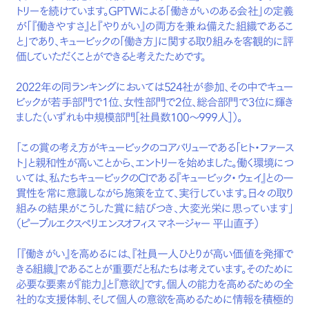
トリーを続けています。GPTWによる「働きがいのある会社」の定義
が「『働きやすさ』と『やりがい』の両方を兼ね備えた組織であるこ
と」であり、キュービックの「働き方」に関する取り組みを客観的に評
価していただくことができると考えたためです。
2022年の同ランキングにおいては524社が参加、その中でキュー
ビックが若手部門で1位、女性部門で2位、総合部門で3位に輝き
ました（いずれも中規模部門［社員数100〜999人］）。
「この賞の考え方がキュービックのコアバリューである「ヒト・ファース
ト」と親和性が高いことから、エントリーを始めました。働く環境につ
いては、私たちキュービックのCIである『キュービック・ウェイ』との一
貫性を常に意識しながら施策を立て、実行しています。日々の取り
組みの結果がこうした賞に結びつき、大変光栄に思っています」
（ピープルエクスペリエンスオフィス マネージャー 平山直子）
「『働きがい』を高めるには、『社員一人ひとりが高い価値を発揮で
きる組織』であることが重要だと私たちは考えています。そのために
必要な要素が『能力』と『意欲』です。個人の能力を高めるための全
社的な支援体制、そして個人の意欲を高めるために情報を積極的