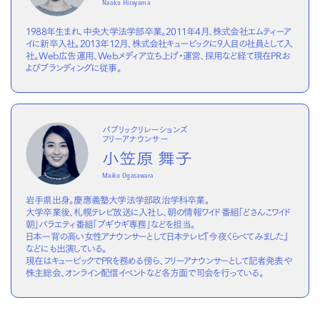
Naoko Hirayama
1988年生まれ、中央大学法学部卒業。2011年4月、株式会社エムティーア
イに新卒入社。2013年12月、株式会社キュービックに9人目の社員として入
社。Web広告運用、Webメディア立ち上げ・運営、採用など経て現在PRお
よびブランディングに従事。
パブリックリレーションズ
フリーアナウンサー
小笠原 舞子
Maiko Ogasawara
岩手県出身。慶應義塾大学法学部政治学科卒業。
大学卒業後、札幌テレビ放送に入社し、朝の情報ワイド番組「どさんこワイド
朝」バラエティ番組「ブギウギ専務」などを担当。
日本一背の高い女性アナウンサーとして日本テレビ『今夜くらべてみました』
などにも出演している。
現在はキュービックでPRを務める傍ら、フリーアナウンサーとして記者発表や
株主総会、オンライン配信イベントなど各方面で司会を行っている。