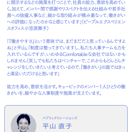
に開示するなどの施策を打つことで、社員の能力、意欲を高めてい
く。加えて、メンバー間で感謝やリスペクトを伝える仕組みや若手社
員への抜擢人事など、細かな取り組みが積み重なって、働きがい
への評価になったのかなと感じています」（ピープルエクスペリエン
スオフィス 小笠原舞子）
「『働きやすさ』という意味では、まだまだだと思っているんですよ
ね」と平山。「制度は整ってきていますし、私たち人事チームも力を
入れているんですが、いわゆるComfortableな会社ではないかも
しれません（笑）。でも私たちはベンチャーで、これからもどんどんチ
ャレンジをしていきたいと考えているので、『働きがい』の面ではきっ
と満足いただけると思います」
能力を高め、意欲を活かす。キュービックのメンバー1人ひとりの働
きがいを、細やかな人事制度や施策が支えています。
パブリックリレーションズ
平山 直子