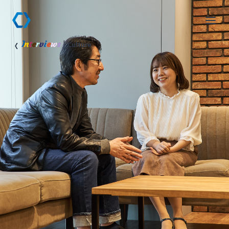
|
I
n
t
e
r
v
i
e
w
s
Culture