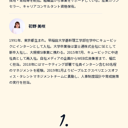
採用・育成等を統括。組織面から事業をサポートしている。産業カウン
セラー、キャリアコンサルタント資格保有。
初野 美咲
1991年、東京都生まれ。早稲田大学基幹理工学部在学中にキュービッ
クにインターンとして入社。大学卒業後は富士通株式会社にSEとして
新卒入社し、大規模SI事業に携わる。2015年7月、キュービックに中途
社員として再入社。自社メディアの企画からWEB広告集客まで、幅広
く担当。2018年にはマーケティング部署で社員インターン含む60名程
のマネジメントを経験。2019年1月よりピープルエクスペリエンスオフ
ィス・タレントマネジメントチームに異動し、人事制度設計や育成施策
の実行を担当。