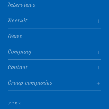
Interviews
Recruit
News
Company
Contact
Group companies
アクセス