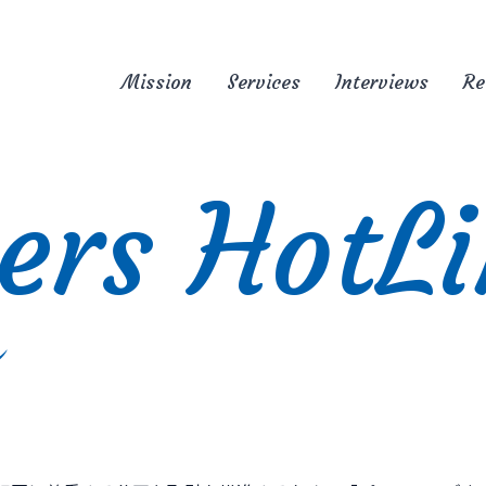
Mission
Services
Interviews
Re
ers HotL
ン