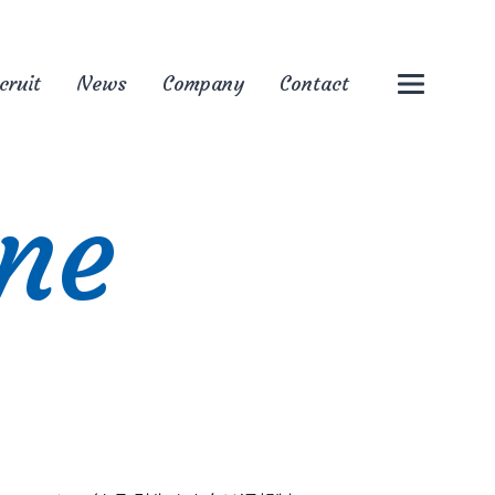
cruit
News
Company
Contact
ine