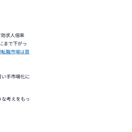
有効求人倍率
）にまで下がっ
師転職市場は買
買い手市場化に
うな考えをもっ