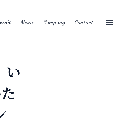
cruit
News
Company
Contact
、い
いた
ン