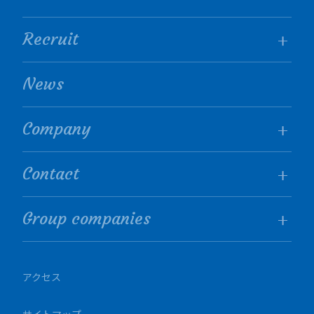
Recruit
News
Company
Contact
Group companies
アクセス