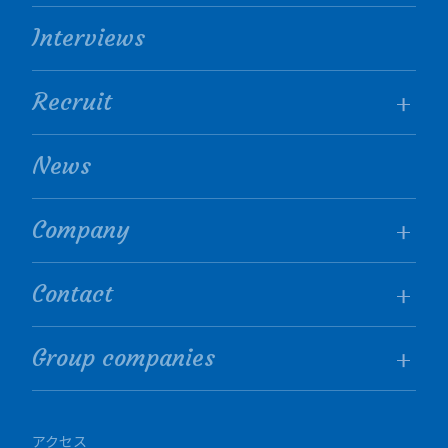
Interviews
Recruit
News
Company
Contact
Group companies
アクセス