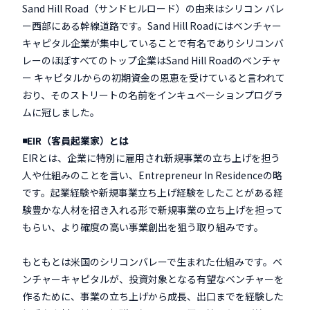
Sand Hill Road（サンドヒルロード）の由来はシリコン バレ
ー西部にある幹線道路です。Sand Hill Roadにはベンチャー
キャピタル企業が集中していることで有名でありシリコンバ
レーのほぼすべてのトップ企業はSand Hill Roadのベンチャ
ー キャピタルからの初期資金の恩恵を受けていると言われて
おり、そのストリートの名前をインキュベーションプログラ
ムに冠しました。
◾️EIR（客員起業家）とは
EIRとは、企業に特別に雇用され新規事業の立ち上げを担う
人や仕組みのことを言い、Entrepreneur In Residenceの略
です。起業経験や新規事業立ち上げ経験をしたことがある経
験豊かな人材を招き入れる形で新規事業の立ち上げを担って
もらい、より確度の高い事業創出を狙う取り組みです。
もともとは米国のシリコンバレーで生まれた仕組みです。ベ
ンチャーキャピタルが、投資対象となる有望なベンチャーを
作るために、事業の立ち上げから成長、出口までを経験した