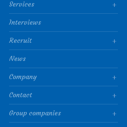
Services
Interviews
Recruit
News
Company
Contact
Group companies