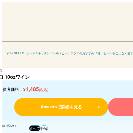
your SELECT.ホーム
キッチンツール
ビールグラスのおすすめ10選！ビールをこよなく愛
店
 10ozワイン
1,485
参考価格：
¥
(税込)
Amazonで詳細を見る
絞り込み：
すべて
外観