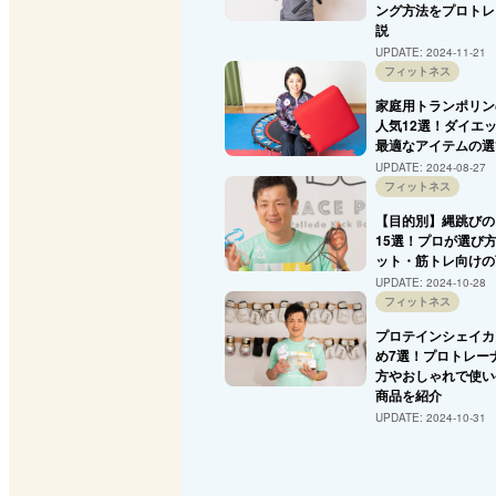
ング方法をプロトレ
説
UPDATE:
2024-11-21
フィットネス
家庭用トランポリン
人気12選！ダイエ
最適なアイテムの選
UPDATE:
2024-08-27
フィットネス
【目的別】縄跳びの
15選！プロが選び
ット・筋トレ向けの
UPDATE:
2024-10-28
フィットネス
プロテインシェイカ
め7選！プロトレー
方やおしゃれで使い
商品を紹介
UPDATE:
2024-10-31