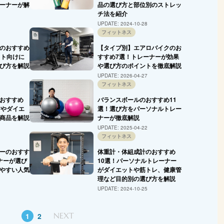
ーナーが解
品の選び方と部位別のストレッ
チ法を紹介
UPDATE:
2024-10-28
フィットネス
のおすすめ
【タイプ別】エアロバイクのお
ット向けに
すすめ7選！トレーナーが効果
び方を解説
や選び方のポイントを徹底解説
UPDATE:
2026-04-27
フィットネス
おすすめ
バランスボールのおすすめ11
方やダイエ
選！選び方をパーソナルトレー
商品を解説
ナーが徹底解説
UPDATE:
2025-04-22
フィットネス
ーのおすす
体重計・体組成計のおすすめ
ナーが選び
10選！パーソナルトレーナー
やすい人気
がダイエットや筋トレ、健康管
理など目的別の選び方を解説
UPDATE:
2024-10-25
1
2