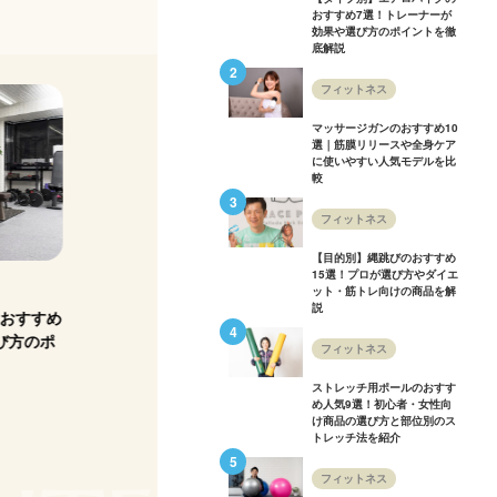
おすすめ7選！トレーナーが
効果や選び方のポイントを徹
底解説
フィットネス
マッサージガンのおすすめ10
選｜筋膜リリースや全身ケア
に使いやすい人気モデルを比
較
フィットネス
【目的別】縄跳びのおすすめ
15選！プロが選び方やダイエ
フィットネス
フィットネス
ット・筋トレ向けの商品を解
説
おすすめ
バランスボールのおすすめ11選！選
ヨガマットのおすす
び方のポ
び方をパーソナルトレーナーが徹底解
用から初心者向け
フィットネス
説
選び方をヨガのプ
ストレッチ用ポールのおすす
め人気9選！初心者・女性向
け商品の選び方と部位別のス
トレッチ法を紹介
フィットネス