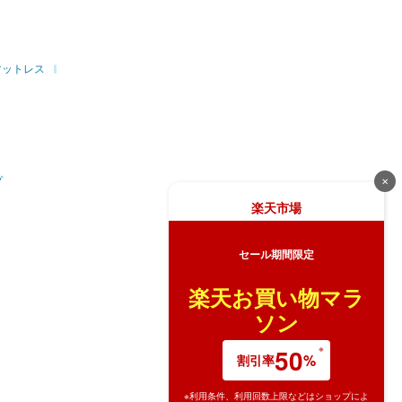
マットレス
プ
✕
楽天市場
セール期間限定
楽天お買い物マラ
ソン
50
%
割引率
※利用条件、利用回数上限などはショップによ