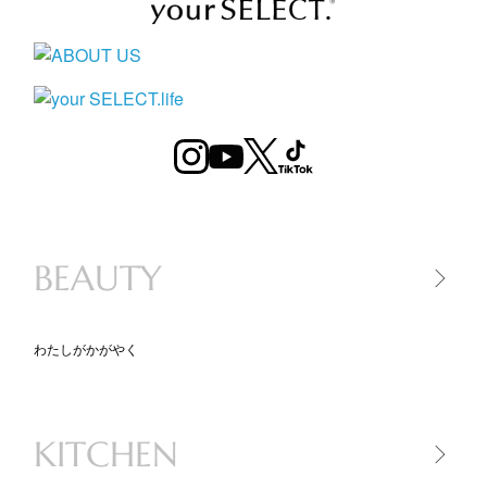
BEAUTY
わたしがかがやく
美容家電
美容アイテム
KITCHEN
コスメ
スキンケア