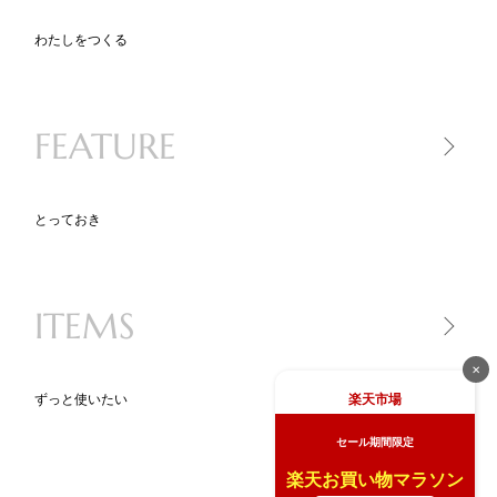
ヘアケア
わたしをつくる
キッチン家電
キッチンツール
FEATURE
食品
とっておき
一生モノ lifetime item
気になるあの人が買ったもの
ITEMS
ニッポン、地方のいいモノ
new STANDARD
✕
BLACK KADEN 30
楽天市場
ずっと使いたい
キッチンツール図鑑
セール期間限定
BRAND PR（ブランド特集）
家電
ライ
楽天お買い物マラソン