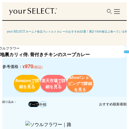
your SELECT.ホーム
食品
レトルトカレーのおすすめ22選！累計1500食以上食べている
ウルフラワー
地裏カリィ侍. 骨付きチキンのスープカレー
970
参考価格：
¥
(税込)
Yahoo!ショッ
Amazonで詳
楽天市場で詳
ピングで
詳細
細を見る
細を見る
を見る
絞り込み：
おすすめ順
新着順
すべて
外観