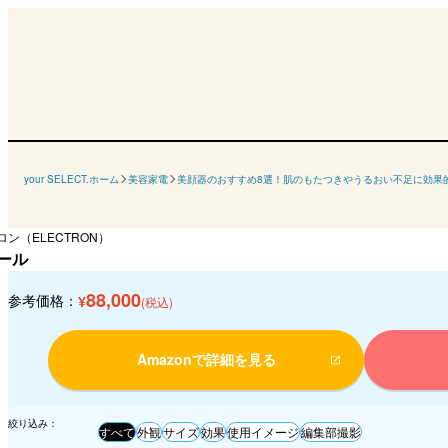
your SELECT.ホーム
美容家電
美顔器のおすすめ8選！肌のもたつきやうるおい不足に効果
ン（ELECTRON）
ール
88,000
参考価格：
¥
(税込)
Amazonで詳細を見る
絞り込み：
すべて
外観
サイズ
効果
使用イメージ
編集部撮影