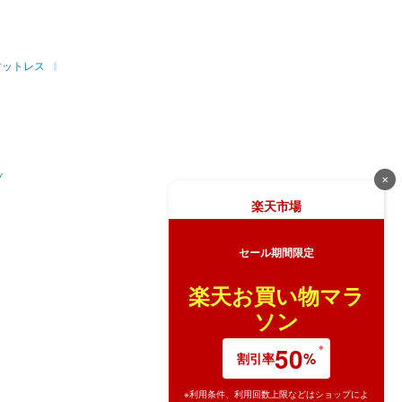
マットレス
プ
✕
楽天市場
セール期間限定
楽天お買い物マラ
ソン
50
%
割引率
※利用条件、利用回数上限などはショップによ