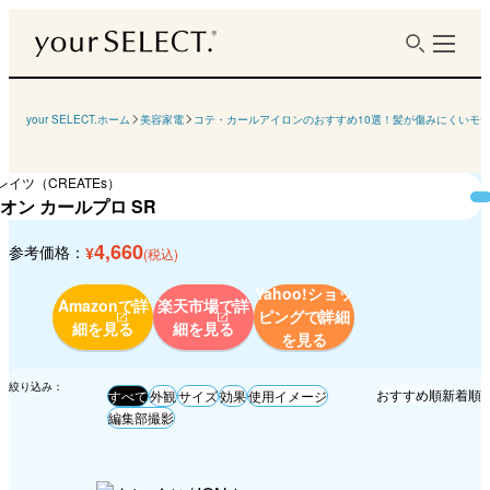
your SELECT.ホーム
美容家電
コテ・カールアイロンのおすすめ10選！髪が傷みにくいモ
レイツ（CREATEs）
オン カールプロ SR
4,660
参考価格：
¥
(税込)
Yahoo!ショッ
Amazonで詳
楽天市場で詳
ピングで
詳細
細を見る
細を見る
を見る
絞り込み：
おすすめ順
新着順
すべて
外観
サイズ
効果
使用イメージ
編集部撮影