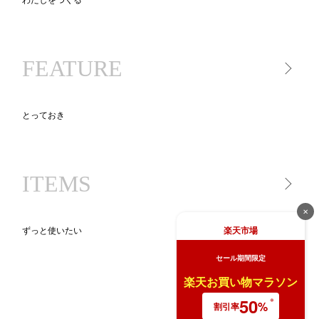
キッチン家電
キッチンツール
FEATURE
食品
とっておき
一生モノ lifetime item
気になるあの人が買ったもの
ITEMS
ニッポン、地方のいいモノ
new STANDARD
✕
BLACK KADEN 30
楽天市場
ずっと使いたい
キッチンツール図鑑
セール期間限定
BRAND PR（ブランド特集）
家電
ライ
楽天お買い物マラソン
生活家電
50
%
割引率