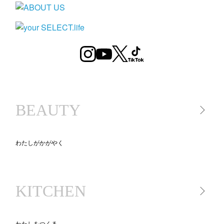
BEAUTY
わたしがかがやく
美容家電
美容アイテム
KITCHEN
コスメ
スキンケア
ヘアケア
わたしをつくる