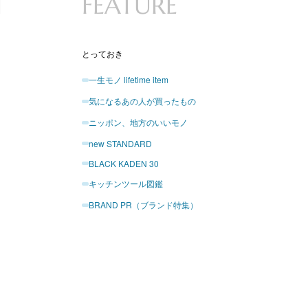
N
FEATURE
とっておき
一生モノ lifetime item
気になるあの人が買ったもの
ニッポン、地方のいいモノ
new STANDARD
BLACK KADEN 30
キッチンツール図鑑
BRAND PR（ブランド特集）