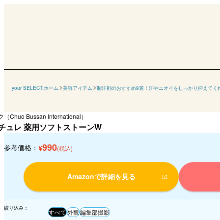
your SELECT.ホーム
美容アイテム
制汗剤のおすすめ9選！汗やニオイをしっかり抑えてく
huo Bussan International）
チュレ 薬用ソフトストーンW
990
参考価格：
¥
(税込)
Amazonで詳細を見る
絞り込み：
すべて
外観
編集部撮影