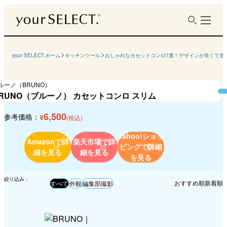
your SELECT.ホーム
キッチンツール
おしゃれなカセットコンロ7選！デザインが良くて使
ルーノ（BRUNO）
RUNO（ブルーノ） カセットコンロ スリム
6,500
参考価格：
¥
(税込)
Yahoo!ショッ
Amazonで詳
楽天市場で詳
ピングで
詳細
細を見る
細を見る
を見る
絞り込み：
おすすめ順
新着順
すべて
外観
編集部撮影