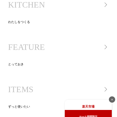
KITCHEN
コスメ
スキンケア
ヘアケア
わたしをつくる
キッチン家電
キッチンツール
FEATURE
食品
とっておき
一生モノ lifetime item
気になるあの人が買ったもの
ITEMS
ニッポン、地方のいいモノ
new STANDARD
✕
BLACK KADEN 30
楽天市場
ずっと使いたい
キッチンツール図鑑
セール期間限定