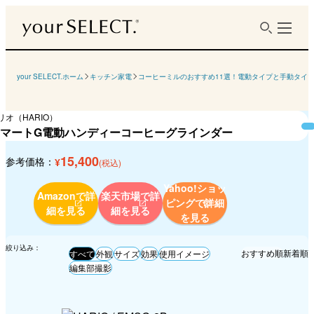
your SELECT.ホーム
キッチン家電
コーヒーミルのおすすめ11選！電動タイプと手動タイ
リオ（HARIO）
マートG電動ハンディーコーヒーグラインダー
15,400
参考価格：
¥
(税込)
Yahoo!ショッ
Amazonで詳
楽天市場で詳
ピングで
詳細
細を見る
細を見る
を見る
絞り込み：
おすすめ順
新着順
すべて
外観
サイズ
効果
使用イメージ
編集部撮影