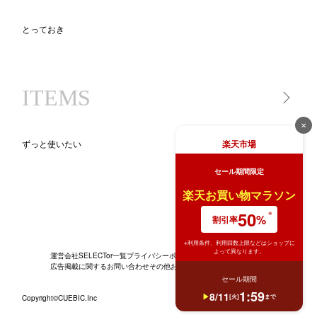
とっておき
一生モノ lifetime item
気になるあの人が買ったもの
ITEMS
ニッポン、地方のいいモノ
new STANDARD
✕
BLACK KADEN 30
楽天市場
ずっと使いたい
キッチンツール図鑑
セール期間限定
BRAND PR（ブランド特集）
家電
ライ
楽天お買い物マラソン
生活家電
50
%
割引率
※利用条件、利用回数上限などはショップに
よって異なります。
運営会社
SELECTor一覧
プライバシーポリシー
広告掲載に関するお問い合わせ
その他お問い合わせ
News
セール期間
1
:
59
8
/
11
[
火
]
まで
Copyright©CUEBIC.Inc