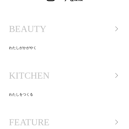
BEAUTY
わたしがかがやく
美容家電
美容アイテム
KITCHEN
コスメ
スキンケア
ヘアケア
わたしをつくる
キッチン家電
キッチンツール
FEATURE
食品