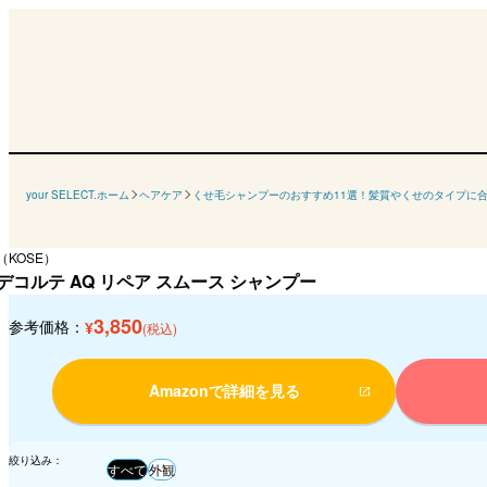
your SELECT.ホーム
ヘアケア
くせ毛シャンプーのおすすめ11選！髪質やくせのタイプに
KOSE）
デコルテ AQ リペア スムース シャンプー
3,850
参考価格：
¥
(税込)
Amazonで詳細を見る
絞り込み：
すべて
外観