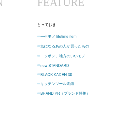
N
FEATURE
とっておき
一生モノ lifetime item
気になるあの人が買ったもの
ニッポン、地方のいいモノ
new STANDARD
BLACK KADEN 30
キッチンツール図鑑
BRAND PR（ブランド特集）