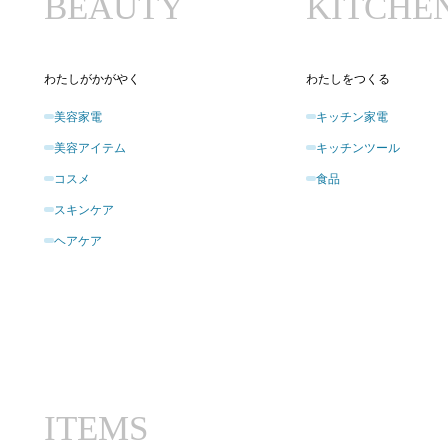
BEAUTY
KITCHE
わたしがかがやく
わたしをつくる
美容家電
キッチン家電
美容アイテム
キッチンツール
コスメ
食品
スキンケア
ヘアケア
ITEMS