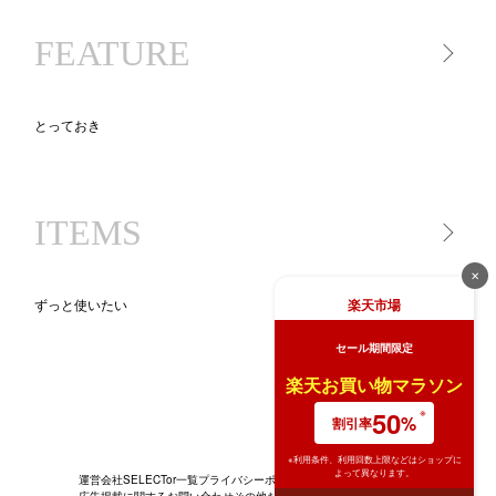
キッチンツール
FEATURE
食品
とっておき
一生モノ lifetime item
気になるあの人が買ったもの
ITEMS
ニッポン、地方のいいモノ
new STANDARD
✕
BLACK KADEN 30
楽天市場
ずっと使いたい
キッチンツール図鑑
セール期間限定
BRAND PR（ブランド特集）
家電
ライ
楽天お買い物マラソン
生活家電
50
%
割引率
※利用条件、利用回数上限などはショップに
よって異なります。
運営会社
SELECTor一覧
プライバシーポリシー