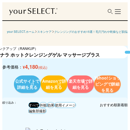
your SELECT.ホーム
スキンケア
クレンジングのおすすめ15選！毛穴汚れや乾燥など肌悩
ンクアップ（RANKUP）
ナラ ホットクレンジングゲル マッサージプラス
4,180
参考価格：
¥
(税込)
Yahoo!ショッ
公式サイトで
Amazonで詳
楽天市場で詳
ピングで
詳細
詳細を見る
細を見る
細を見る
を見る
絞り込み：
おすすめ順
新着順
すべて
外観
効果
使用イメージ
編集部撮影