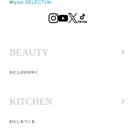
BEAUTY
わたしがかがやく
美容家電
美容アイテム
KITCHEN
コスメ
スキンケア
ヘアケア
わたしをつくる
キッチン家電