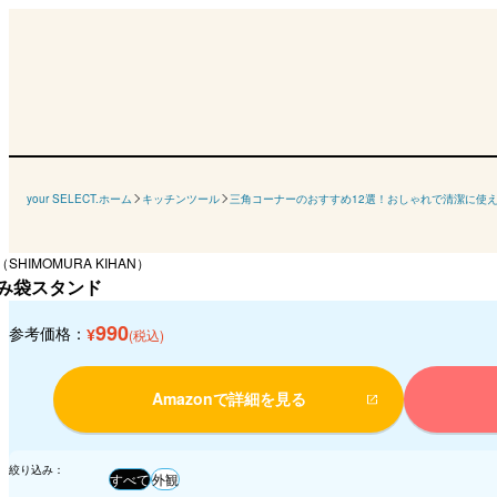
your SELECT.ホーム
キッチンツール
三角コーナーのおすすめ12選！おしゃれで清潔に使
SHIMOMURA KIHAN）
み袋スタンド
990
参考価格：
¥
(税込)
Amazonで詳細を見る
絞り込み：
すべて
外観