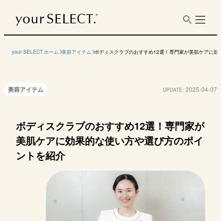
タイプ
ソルト
your SELECT.ホーム
美容アイテム
ボディスクラブのおすすめ12選！専門家が美肌ケアに効
美容アイテム
2025-04-07
UPDATE:
メーカー
商品名
サボン
サンタフェ
リーフ&ボタニクス
エステニ
ボディスクラブのおすすめ12選！専門家が
美肌ケアに効果的な使い方や選び方のポイ
ボディスクラブS
星野家の手作りマッ
ボディスクラブ ソ
ソルテ
サージ塩
ルト
泡立つ
ントを紹介
参考価格
3960円
1300円
1124円
800円
（税込）
容量
320g
185g
155g
350g
使用感
しっとり
さっぱりしっとり
しっとり
すっき