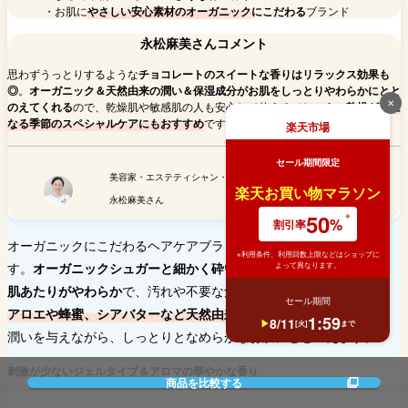
・お肌に
やさしい安心素材のオーガニック
にこだわる
ブランド
永松麻美さんコメント
思わずうっとりするような
チョコレートのスイートな香りはリラックス効果も
◎
。
オーガニック＆天然由来の潤い＆保湿成分がお肌をしっとりやわらかにとと
✕
のえてくれる
ので、乾燥肌や敏感肌の人も安心して使えるでしょう。
乾燥が気に
なる季節のスペシャルケアにもおすすめ
ですよ。
楽天市場
セール期間限定
美容家・エステティシャン・肌改善&小顔サロンSUHADA代表
楽天お買い物マラソン
永松麻美さん
50
%
割引率
オーガニックにこだわるヘアケアブランドのボディケアシリーズで
※利用条件、利用回数上限などはショップに
す。
オーガニックシュガーと細かく砕いたクルミの殻のスクラブは
よって異なります。
肌あたりがやわらか
で、汚れや不要な角質をやさしく落とします。
セール期間
アロエや蜂蜜、シアバターなど天然由来の材料をたっぷりと配合
。
1
:
59
8
/
11
[
火
]
まで
潤いを与えながら、しっとりとなめらかなお肌にととのえます。
刺激が少ないジェルタイプ＆アロマの華やかな香り
商品を比較する