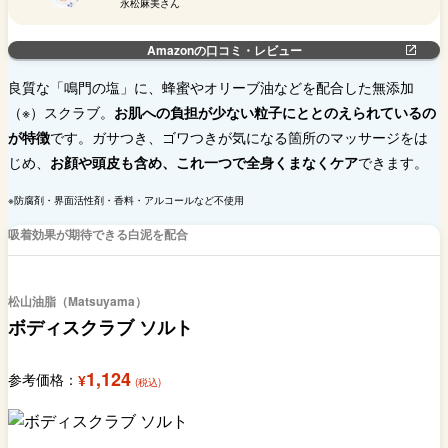
永松麻美さん
Amazonの口コミ・レビュー
良質な「鳴門の塩」に、蜂蜜やオリーブ油などを配合した無添加
（※）スクラブ。
お肌への負担が少ない粒子にととのえられているの
が特徴
です。ガサつき、ゴワつきが気になる箇所のマッサージをは
じめ、
お顔や頭皮も含め、これ一つで全身くまなくケア
できます。
※防腐剤・界面活性剤・香料・アルコールなど不使用
吸着効果が期待できる白泥を配合
松山油脂（Matsuyama）
ボディスクラブ ソルト
1,124
参考価格：
¥
(税込)