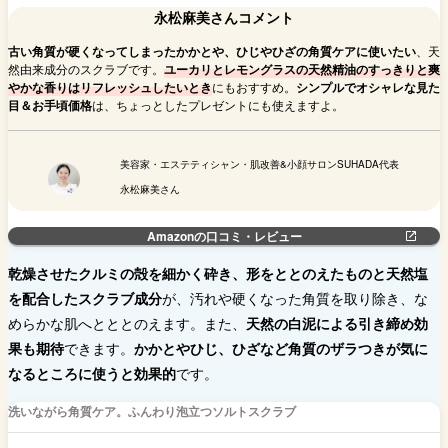
永松麻美さんコメント
古い角質が硬くなってしまったかかとや、ひじやひざの角質ケアに使いたい
、天
然由来成分のスクラブです。
ユーカリとレモングラスの天然精油のすっきりと爽
やかな香りはリフレッシュしたいとき
にもおすすめ。
シンプルでオシャレな見た
目＆お手頃価格
は、ちょっとしたプレゼントにも使えますよ。
美容家・エステティシャン・肌改善&小顔サロンSUHADA代表
永松麻美さん
Amazonの口コミ・レビュー
乾燥させたクルミの殻を細かく砕き、形をととのえたものと天然塩
を配合したスクラブ成分
が、汚れや硬くなった角質を取り除き、な
めらかな肌へとととのえます。また、
天然の白泥による引き締め効
果も期待
できます。
かかとやひじ、ひざなど角質のザラつきが気に
なるところに使うと効果的
です。
洗いながら角質ケア。ふんわり泡立つソルトスクラブ