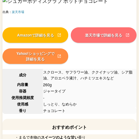
出典：
楽天市場
Amazonで詳細を見る
楽天市場で詳細を見る
Yahoo!ショッピングで
詳細を見る
スクロース、サフラワー油、ククイナッツ油、シア脂
成分
油、アロエベラ液汁、ハチミツエキスなど
内容量
260g
容器
ジャータイプ
使用推奨頻度
-
使用感
しっとり、なめらか
香り
チョコレート
おすすめポイント
・まるで本物の
スイーツのような甘い
香り