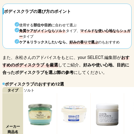
ボディスクラブの選び方のポイント
使用する
部位や目的
に合わせて選ぶ
角質ケアがメインならソルト
タイプ、
マイルドな使い心地ならシュガ
ー
タイプ
ケア＆リラックスしたいなら、
好みの香りで選ぶ
のもおすすめ
また、永松さんのアドバイスをもとに、your SELECT.編集部が
おす
すめのボディスクラブ を厳選
してご紹介。
好みや使い心地、目的に
合ったボディスクラブを選ぶ際の参考
にしてください。
ボディスクラブのおすすめ12選
タイプ
ソルト
メーカー
商品名