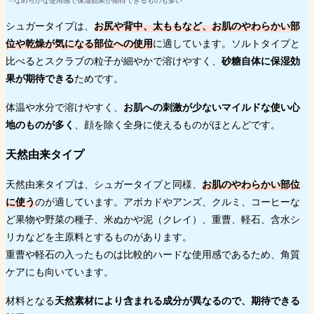
なめらかな使用感で保湿効果が期待できるものも多い
シュガータイプは、
お尻や背中、太ももなど、お肌のやわらかい部
位や乾燥が気になる部位への使用
に適しています。ソルトタイプと
比べるとスクラブの粒子が細やかで溶けやすく、
砂糖自体に保湿効
果が期待できる
ためです。
体温や水分で溶けやすく、
お肌への刺激が少ないマイルドな使い心
地のものが多く
、顔を除く全身に使えるものがほとんどです。
天然由来タイプ
天然由来タイプは、シュガータイプと同様、
お肌のやわらかい部位
に使う
のが適しています。アボカドやアンズ、クルミ、コーヒーな
ど果物や野菜の種子、米ぬかや泥（クレイ）、重曹、軽石、含水シ
リカなどを主原料とするものがあります。
重曹や軽石の入ったものは比較的ハードな使用感であるため、角質
ケアにも向いています。
材料となる
天然素材により含まれる成分が異なるので、期待できる