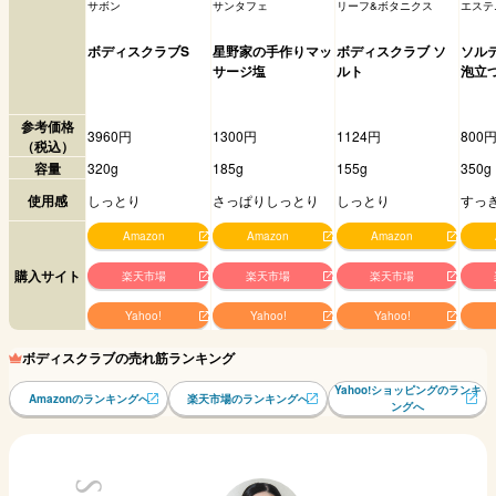
サボン
サンタフェ
リーフ&ボタニクス
エステ
ボディスクラブS
星野家の手作りマッ
ボディスクラブ ソ
ソル
サージ塩
ルト
泡立
参考価格
3960円
1300円
1124円
800
（税込）
容量
320g
185g
155g
350g
使用感
しっとり
さっぱりしっとり
しっとり
すっ
Amazon
Amazon
Amazon
購入サイト
楽天市場
楽天市場
楽天市場
Yahoo!
Yahoo!
Yahoo!
ボディスクラブの売れ筋ランキング
Yahoo!ショッピングのランキ
Amazonのランキングへ
楽天市場のランキングへ
ングへ