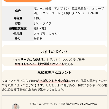
塩、水、蜂蜜、アルブミン（乾燥鶏卵白）、オリーブ
成分
油、トコフェロール（天然ビタミンE）、CoQ10
内容量
185g
容器
ジャータイプ
使用推奨頻度
週2〜3回
使用感
さっぱり、しっとり
香り
無香料
おすすめポイント
・
マッサージにも使える
、お肌にやさしいスクラブ粒子
・
全身はもちろん、顔や頭皮のケアにも
使える
永松麻美さんコメント
ソルトスクラブならではの
さっぱりとした洗い心地
なので、肌質を問わずどなた
でも気軽に使うことができます。ただし、肌に傷がある、極度に肌が弱ってる場
合は染みる可能性があるので気をつけましょう。
美容家・エステティシャン・肌改善&小顔サロンSUHADA代表