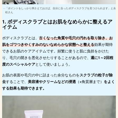
「ポイントをしっかり押さえておけば、自分に合ったボディスクラブを見つけられます」と永
松さん
1. ボディスクラブとはお肌をなめらかに整えるア
イテム
ボディスクラブとは、
古くなった角質や毛穴の汚れを取り除き、お
肌をゴワつきやくすみのないなめらかな状態へと整える
効果が期待
できるお肌のケアアイテムです。頻繁に使うと肌に負担をかけた
り、毛穴の開きを悪化させたりすることがあるので、
週に1～2回程
度のスペシャルケア
として使いましょう。
お肌の表面や毛穴の中に詰まった余分なものを
スクラブの粒子が除
去
することで、
美容液やクリームなどの浸透
（※角質層まで）
をよく
する効果も期待できます。