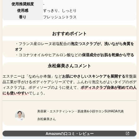
使用推奨頻度
-
使用感
すっきり、しっとり
香り
フレッシュシトラス
おすすめポイント
・フランス産ロレーヌ岩塩配合の
泡立つスクラブが、洗いながら角質を
オフ
・ココナツオイルやヒアルロン酸などの
保湿成分がお肌を乾燥から守る
永松麻美さんコメント
エステニーは「なめらか本舗」など
お肌にやさしいスキンケアを展開する
常盤薬
品工業が手がけるボディケアシリーズです。ふんわり泡立ちがよいタイプのボデ
ィスクラブは、ボディソープのように使えて、
ボディスクラブ自体が初めての人
にも使いやすい
でしょう。
美容家・エステティシャン・肌改善&小顔サロンSUHADA代表
永松麻美さん
Amazonの口コミ・レビュー