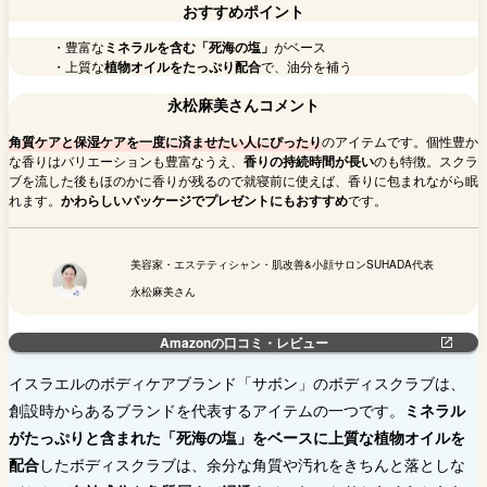
おすすめポイント
・豊富な
ミネラルを含む「死海の塩」
がベース
・上質な
植物オイルをたっぷり配合
で、油分を補う
永松麻美さんコメント
角質ケアと保湿ケアを一度に済ませたい人にぴったり
のアイテムです。個性豊か
な香りはバリエーションも豊富なうえ、
香りの持続時間が長い
のも特徴。スクラ
ブを流した後もほのかに香りが残るので就寝前に使えば、香りに包まれながら眠
れます。
かわらしいパッケージでプレゼントにもおすすめ
です。
美容家・エステティシャン・肌改善&小顔サロンSUHADA代表
永松麻美さん
Amazonの口コミ・レビュー
イスラエルのボディケアブランド「サボン」のボディスクラブは、
創設時からあるブランドを代表するアイテムの一つです。
ミネラル
がたっぷりと含まれた「死海の塩」をベースに上質な植物オイルを
配合
したボディスクラブは、余分な角質や汚れをきちんと落としな