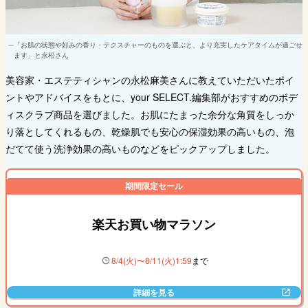
「お肌の状態や好みの香り・テクスチャーのものを選ぶと、より充実したケアタイムが過ごせ
ます」と永松さん
美容家・エステティシャンの永松麻美さんに教えていただいたポイ
ントやアドバイスをもとに、your SELECT.編集部がおすすめのボデ
ィスクラブ商品を選びました。お肌にたまった余分な角質をしっか
り落としてくれるもの、乾燥肌でも安心の保湿効果の高いもの、泡
だてて使う洗浄効果の高いものなどをピックアップしました。
期間限定セール
楽天お買い物マラソン
8
/
4
(
火
)〜
8
/
11
(
火
)
1
:
59
まで
詳細を見る