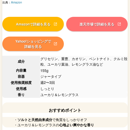
出典：
Amazon
Amazonで詳細を見る
楽天市場で詳細を見る
Yahoo!ショッピングで
詳細を見る
グリセリン、重曹、カオリン、ベントナイト、クルミ殻
成分
粒、ユーカリ葉油、レモングラス油など
内容量
155g
容器
ジャータイプ
使用推奨頻度
週2〜3回
使用感
しっとり
香り
ユーカリ＆レモングラス
おすすめポイント
・
ソルトと天然由来成分
で角質をしっかりオフ
・ユーカリ＆レモングラスの
心地よい爽やかな香り