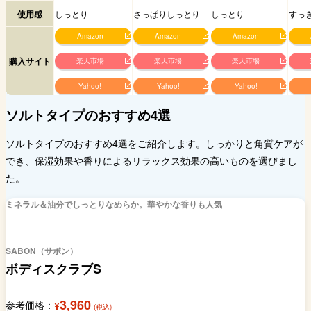
使用感
しっとり
さっぱりしっとり
しっとり
すっ
Amazon
Amazon
Amazon
購入サイト
楽天市場
楽天市場
楽天市場
Yahoo!
Yahoo!
Yahoo!
ソルトタイプのおすすめ4選
ソルトタイプのおすすめ4選をご紹介します。しっかりと角質ケアが
でき、保湿効果や香りによるリラックス効果の高いものを選びまし
た。
ミネラル＆油分でしっとりなめらか。華やかな香りも人気
SABON（サボン）
ボディスクラブS
3,960
参考価格：
¥
(税込)