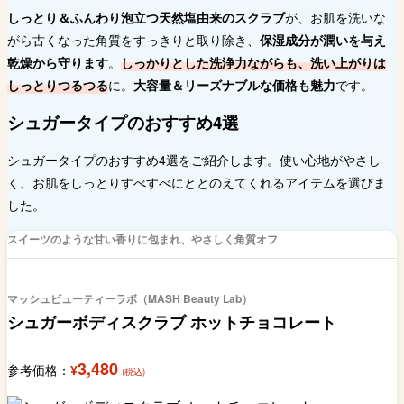
しっとり＆ふんわり泡立つ天然塩由来のスクラブ
が、お肌を洗いな
がら古くなった角質をすっきりと取り除き、
保湿成分が潤いを与え
乾燥から守ります
。
しっかりとした洗浄力ながらも、洗い上がりは
しっとりつるつる
に。
大容量＆リーズナブルな価格も魅力
です。
シュガータイプのおすすめ4選
シュガータイプのおすすめ4選をご紹介します。使い心地がやさし
く、お肌をしっとりすべすべにととのえてくれるアイテムを選びま
した。
スイーツのような甘い香りに包まれ、やさしく角質オフ
マッシュビューティーラボ（MASH Beauty Lab）
シュガーボディスクラブ ホットチョコレート
3,480
参考価格：
¥
(税込)