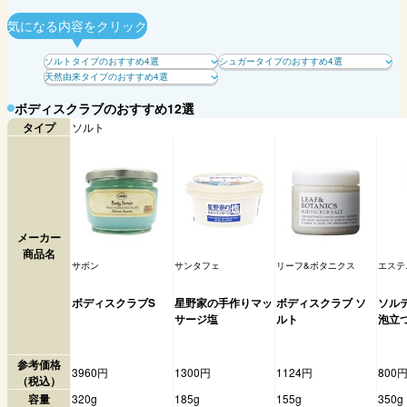
気になる内容をクリック
ソルトタイプのおすすめ4選
シュガータイプのおすすめ4選
天然由来タイプのおすすめ4選
ボディスクラブのおすすめ12選
タイプ
ソルト
メーカー
商品名
サボン
サンタフェ
リーフ&ボタニクス
エステ
ボディスクラブS
星野家の手作りマッ
ボディスクラブ ソ
ソル
サージ塩
ルト
泡立
参考価格
3960円
1300円
1124円
800
（税込）
容量
320g
185g
155g
350g