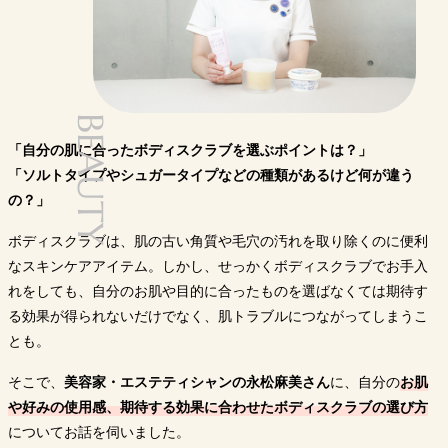
Amazon
Amazon
Amazon
A
購入サイト
楽天市場
楽天市場
楽天市場
楽
Yahoo!
Yahoo!
Yahoo!
Y
BEAUTY
「自分の肌に合ったボディスクラブを選ぶポイントは？」
「ソルトタイプやシュガータイプなどの種類があるけど何が違う
の？」
ボディスクラブは、肌の古い角質や毛穴の汚れを取り除くのに便利
なスキンケアアイテム。しかし、せっかくボディスクラブでお手入
れをしても、自分のお肌や目的に合ったものを選ばなくては期待す
る効果が得られないだけでなく、肌トラブルにつながってしまうこ
とも。
そこで、
美容家・エステティシャンの永松麻美さん
に、自分の
お肌
や好みの使用感、期待する効果に合わせたボディスクラブの選び方
についてお話を伺いました。