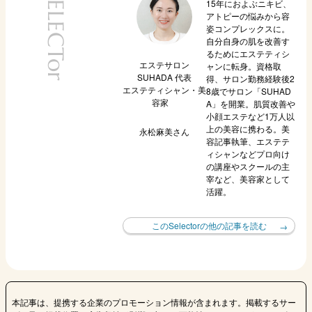
SELECTor
15年におよぶニキビ、
アトピーの悩みから容
姿コンプレックスに。
自分自身の肌を改善す
るためにエステティシ
エステサロン
ャンに転身。資格取
SUHADA 代表
得、サロン勤務経験後2
エステティシャン・美
8歳でサロン「SUHAD
容家
A」を開業。肌質改善や
小顔エステなど1万人以
上の美容に携わる。美
永松麻美
さん
容記事執筆、エステテ
ィシャンなどプロ向け
の講座やスクールの主
宰など、美容家として
活躍。
このSelectorの他の記事を読む
本記事は、提携する企業のプロモーション情報が含まれます。掲載するサー