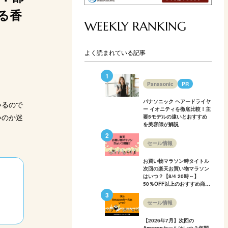
天市場
楽天市場
楽天市場
楽天市場
楽
る香
WEEKLY RANKING
ahoo!
Yahoo!
Yahoo!
Yahoo!
Y
よく読まれている記事
Panasonic
PR
パナソニック ヘアードライヤ
いるので
ー イオニティを徹底比較！主
いのか迷
要5モデルの違いとおすすめ
を美容師が解説
セール情報
お買い物マラソン時タイトル
次回の楽天お買い物マラソン
はいつ？【8/4 20時～】
50％OFF以上のおすすめ商品
も多数紹介！
セール情報
【2026年7月】次回の