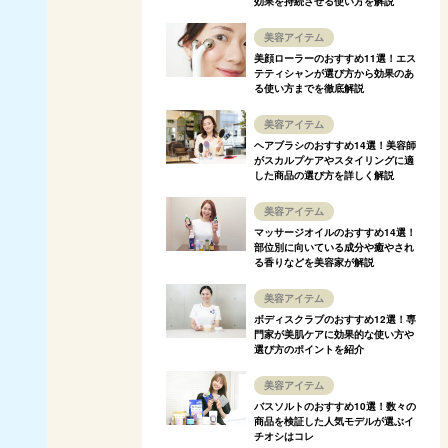
効果を持続させる使い方を解説
美容アイテム
美顔ローラーのおすすめ11選！エス
テティシャンが選び方から効果のあ
る使い方までを徹底解説
美容アイテム
ヘアブラシのおすすめ14選！美容師
がスカルプケアやスタイリングに適
した商品の選び方を詳しく解説
美容アイテム
マッサージオイルのおすすめ14選！
部位別に向いている成分や癒やされ
る香りなどを美容家が解説
美容アイテム
ボディスクラブのおすすめ12選！専
門家が美肌ケアに効果的な使い方や
選び方のポイントを紹介
美容アイテム
バスソルトのおすすめ10選！数々の
商品を検証した人気モデルが選ぶイ
チオシはコレ