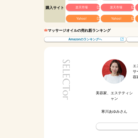
購入サイト
楽天市場
楽天市場
Yahoo!
Yahoo!
マッサージオイルの売れ筋ランキング
Amazonのランキングへ
SELECTor
エ
サ
容
美容家、エステティシ
ャン
寒川あゆみ
さん