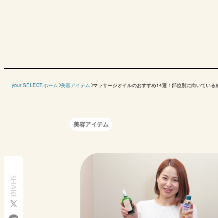
メーカー
your SELECT.ホーム
美容アイテム
マッサージオイルのおすすめ14選！部位別に向いている
商品名
ジョンマスターオーガ
SAKURA&NATURAL
自然化粧品研究所
DHC
ニック
ゴールデンホホバオ
ARオイル N
スイートアーモンド
オリー
美容アイテム
イル
オイル
イル
参考価格
2830円
5610円
3250円
3982円
（税込）
容量
300ml
59ml
500ml
30ml
SHARE
全身、顔、頭皮、
使える部位
全身、顔、頭皮、髪
全身、顔、髪
全身、
髪、おなか
Amazon
Amazon
Amazon
A