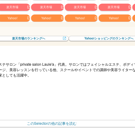
楽天市場
楽天市場
楽天市場
楽天市場
Yahoo!
Yahoo!
Yahoo!
Yahoo!
楽天市場のランキングへ
Yahoo!ショッピングのランキングへ
ステサロン「private salon Laule'a」代表。サロンではフェイシャルエステ、ボデ
ージ、美容レッスンを行っている他、スクールやイベントでの講師や美容ライター
家としても活躍中。
このSelectorの他の記事を読む