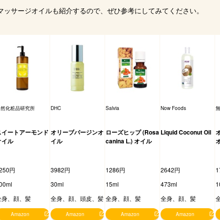
すめのマッサージオイルも紹介するので、ぜひ参考にしてみてください。
自然化粧品研究所
DHC
Salvia
Now Foods
スイートアーモンド
オリーブバージンオ
ローズヒップ (Rosa
Liquid Coconut Oil
オイル
イル
canina L.) オイル
250円
3982円
1286円
2642円
1
00ml
30ml
15ml
473ml
1
全身、顔、髪
全身、顔、頭皮、髪
全身、顔、髪
全身、顔、髪
Amazon
Amazon
Amazon
Amazon