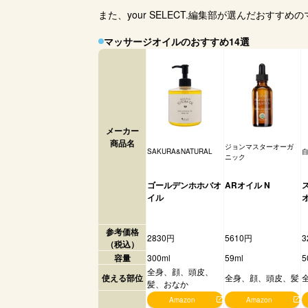
また、your SELECT.編集部が選んだおす
マッサージオイルのおすすめ14選
メーカー
商品名
ジョンマスターオーガ
SAKURA&NATURAL
ニック
ゴールデンホホバオ
ARオイル N
イル
参考価格
2830円
5610円
3
（税込）
容量
300ml
59ml
5
全身、顔、頭皮、
使える部位
全身、顔、頭皮、髪
髪、おなか
Amazon
Amazon