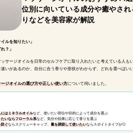
天市場
楽天市場
楽天市場
楽天市場
楽
位別に向いている成分や癒やされ
ahoo!
Yahoo!
Yahoo!
Yahoo!
Y
りなどを美容家が解説
オイルを知りたい」
どれ？」
マッサージオイルを日常のセルフケアに取り入れたいと考えている人も
な違いがあるのか、自分に合う香りや形状がわからず、どれを選べばい
サージオイルの選び方や正しい使い方
について伺いました。
んにはミネラルオイル
など、使いたい部位や目的によって成分を選ぶ
りたいならフローラル系
など、気分や効果に応じて香りを選ぶ
を防ぐ
ならスクリューキャップ、
量を調節して使いたい
ならスポイトタイプが◎