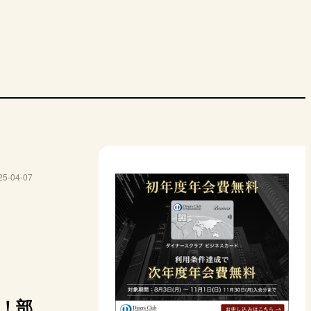
ンベビー
クナイプ
マドンナ
アロマベラ
ヴェレダ
オイル無香料
クナイプビオ オイ
オーガニックマドン
マッサージオイル
マザー
25-04-07
ル グレープフルー
ナ セラムオイル
エナジー
イル
ツ
1980円
6930円
2415円
4180円
100ml
400ml
200ml
100ml
顔、頭皮、
全身、顔、頭皮、
全身、顔、おなか
全身、顔、頭皮、髪
全身、
なか
髪、おなか
mazon
Amazon
Amazon
Amazon
A
！部