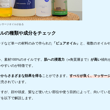
ッサージオイルがある
イルの種類や成分をチェック
ンドなど単一の材料のみで作られた
「ピュアオイル」
と、複数のオイル
、素材100%のオイルです。
肌への浸透力
（※角質層まで）
が高い
傾向
いやすいのが特徴です。
分からさまざまな効果を得る
ことができます。
すべりが良く、マッサー
販売されています。
ますが、顔や頭皮、髪など使いたい部位や使う目的によって、向いてい
方を以下で解説します。