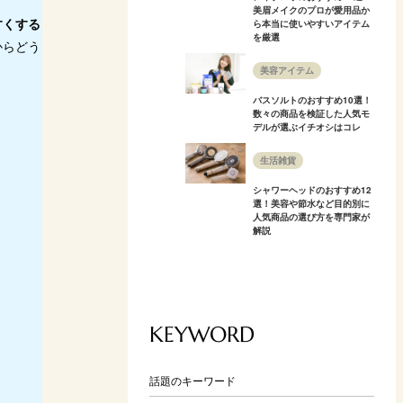
美眉メイクのプロが愛用品か
すくする
ら本当に使いやすいアイテム
を厳選
からどう
美容アイテム
バスソルトのおすすめ10選！
数々の商品を検証した人気モ
デルが選ぶイチオシはコレ
生活雑貨
シャワーヘッドのおすすめ12
選！美容や節水など目的別に
人気商品の選び方を専門家が
解説
KEYWORD
話題のキーワード