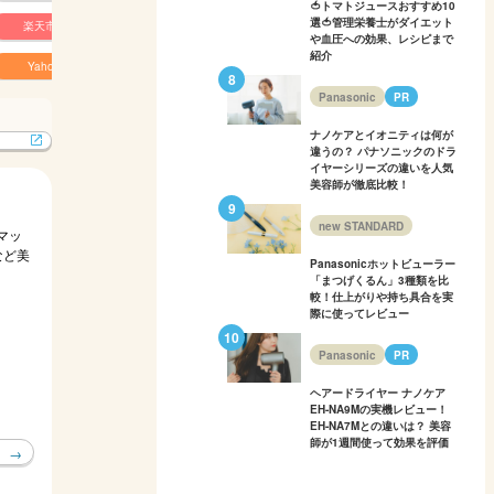
🍅トマトジュースおすすめ10
選🍅管理栄養士がダイエット
楽天市場
楽天市場
楽天市場
楽天市場
や血圧への効果、レシピまで
紹介
Yahoo!
Yahoo!
Yahoo!
Yahoo!
Panasonic
PR
ナノケアとイオニティは何が
違うの？ パナソニックのドラ
イヤーシリーズの違いを人気
美容師が徹底比較！
new STANDARD
ィマッ
など美
Panasonicホットビューラー
「まつげくるん」3種類を比
較！仕上がりや持ち具合を実
際に使ってレビュー
Panasonic
PR
ヘアードライヤー ナノケア
EH-NA9Mの実機レビュー！
EH-NA7Mとの違いは？ 美容
師が1週間使って効果を評価