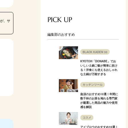
PICK UP
が、サ
編集部のおすすめ
BLACK KADEN 30
KYOTOH「DONABE」でお
いしい土鍋ご飯が簡単に炊け
る！洋食にも使えるおしゃれ
な土鍋が万能すぎる
キッチンツール
急須のおすすめ10選！年間に
数千杯のお茶を淹れる専門家
が厳選した商品の魅力や使用
感を解説
コスメ
アイブロウのおすすめ10選！