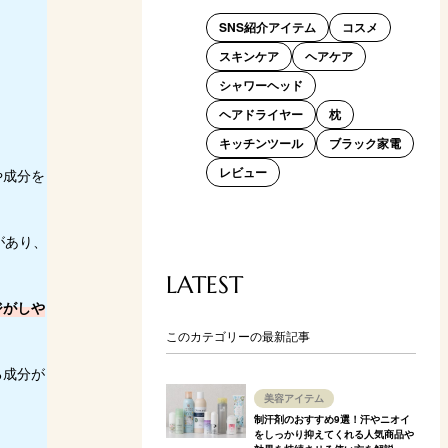
SNS紹介アイテム
コスメ
スキンケア
ヘアケア
シャワーヘッド
ヘアドライヤー
枕
キッチンツール
ブラック家電
レビュー
や成分を
があり、
LATEST
ジがしや
このカテゴリーの最新記事
る成分が
美容アイテム
制汗剤のおすすめ9選！汗やニオイ
をしっかり抑えてくれる人気商品や