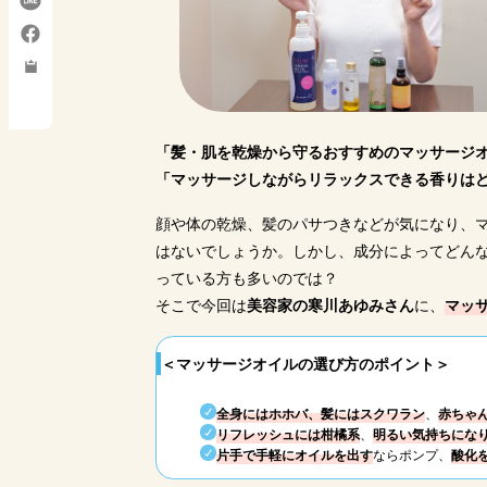
購入サイト
楽天市場
楽天市場
楽天市場
楽
Yahoo!
Yahoo!
Yahoo!
Y
「髪・肌を乾燥から守るおすすめのマッサージ
「マッサージしながらリラックスできる香りは
顔や体の乾燥、髪のパサつきなどが気になり、
はないでしょうか。しかし、成分によってどん
っている方も多いのでは？
そこで今回は
美容家の寒川あゆみさん
に、
マッ
＜マッサージオイルの選び方のポイント＞
全身にはホホバ、髪にはスクワラン
、
赤ちゃ
リフレッシュには柑橘系
、
明るい気持ちにな
片手で手軽にオイルを出す
ならポンプ、
酸化