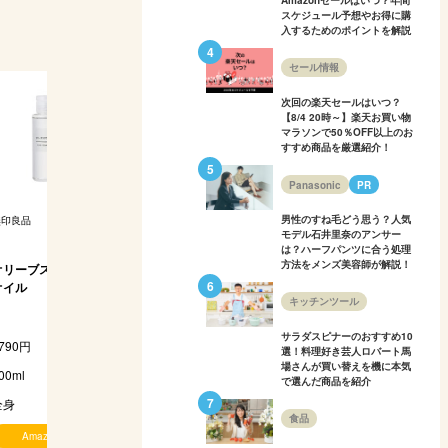
Amazonセールはいつ？年間
スケジュール予想やお得に購
入するためのポイントを解説
セール情報
次回の楽天セールはいつ？
【8/4 20時～】楽天お買い物
マラソンで50％OFF以上のお
すすめ商品を厳選紹介！
Panasonic
PR
男性のすね毛どう思う？人気
無印良品
ジョンソンベビー
クナイプ
マドンナ
モデル石井里奈のアンサー
は？ハーフパンツに合う処理
方法をメンズ美容師が解説！
オリーブスクワラン
ベビーオイル無香料
クナイプビオ オイ
オーガニックマドン
オイル
ル グレープフルー
ナ セラムオイル
キッチンツール
ツ
サラダスピナーのおすすめ10
790円
600円
1980円
6930円
2
選！料理好き芸人ロバート馬
場さんが買い替えを機に本気
00ml
125ml
100ml
400ml
2
で選んだ商品を紹介
全身、顔、頭皮、
全身、顔、頭皮、
全身
全身、顔、おなか
髪、おなか
髪、おなか
食品
Amazon
Amazon
Amazon
Amazon