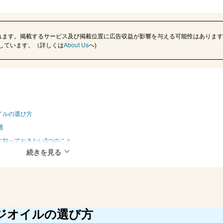
れます。掲載するサービス及び掲載位置に広告収益が影響を与える可能性はあります
記載しています。（詳しくは
About Us
へ)
イルの選び方
選
に知っておきたい3つのこと
る疑問 Q＆A
楽天市場、Yahoo!ショッピングの人気ランキングをチェック
ジオイルの選び方