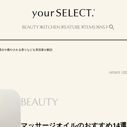
BEAUTY
KITCHEN
FEATURE
ITEMS
SNS
成分や癒やされる香りなどを美容家が解説
Salvia
Now Foods
無印良品
ジョンソ
ブバージンオ
ローズヒップ (Rosa
Liquid Coconut Oil
オリーブスクワラン
ベビー
20
UPDATE:
canina L.) オイル
オイル
1286円
2642円
1790円
600円
BEAUTY
15ml
473ml
100ml
125ml
全身、
顔、頭皮、髪
全身、顔、髪
全身、顔、髪
全身
髪、お
mazon
Amazon
Amazon
Amazon
A
マッサージオイルのおすすめ14選