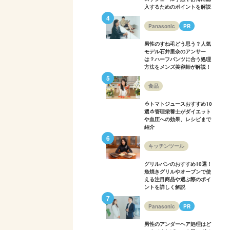
入するためのポイントを解説
Panasonic
PR
男性のすね毛どう思う？人気
モデル石井里奈のアンサー
は？ハーフパンツに合う処理
方法をメンズ美容師が解説！
食品
🍅トマトジュースおすすめ10
選🍅管理栄養士がダイエット
や血圧への効果、レシピまで
紹介
キッチンツール
グリルパンのおすすめ10選！
魚焼きグリルやオーブンで使
える注目商品や選ぶ際のポイ
ントを詳しく解説
Panasonic
PR
男性のアンダーヘア処理はど