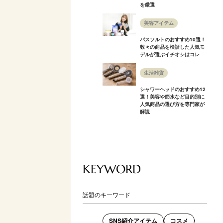
を厳選
美容アイテム
バスソルトのおすすめ10選！
数々の商品を検証した人気モ
デルが選ぶイチオシはコレ
生活雑貨
シャワーヘッドのおすすめ12
選！美容や節水など目的別に
人気商品の選び方を専門家が
解説
KEYWORD
話題のキーワード
SNS紹介アイテム
コスメ