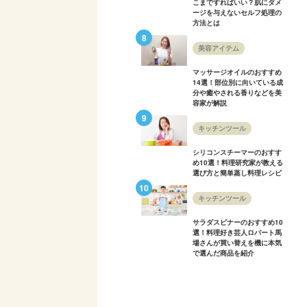
こまですればいい？肌にダメ
ージを与えないセルフ処理の
方法とは
美容アイテム
マッサージオイルのおすすめ
14選！部位別に向いている成
分や癒やされる香りなどを美
容家が解説
キッチンツール
シリコンスチーマーのおすす
め10選！料理研究家が教える
選び方と簡単蒸し料理レシピ
キッチンツール
サラダスピナーのおすすめ10
選！料理好き芸人ロバート馬
場さんが買い替えを機に本気
で選んだ商品を紹介