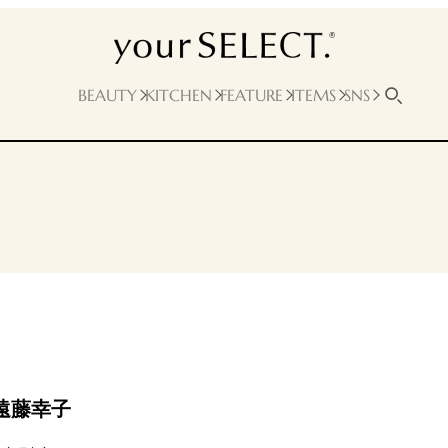
BEAUTY
KITCHEN
FEATURE
ITEMS
SNS
遠藤幸子