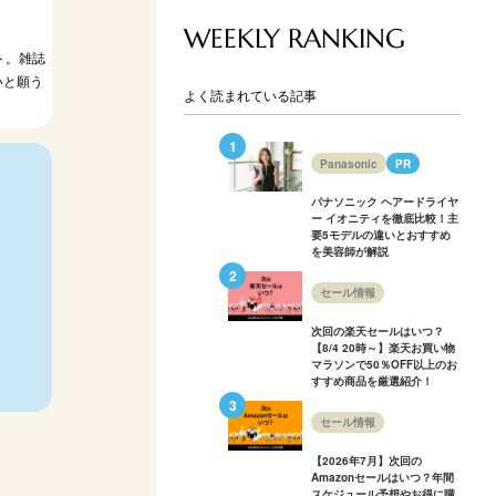
WEEKLY RANKING
ト。雑誌
いと願う
よく読まれている記事
Panasonic
PR
パナソニック ヘアードライヤ
ー イオニティを徹底比較！主
要5モデルの違いとおすすめ
を美容師が解説
！
セール情報
次回の楽天セールはいつ？
【8/4 20時～】楽天お買い物
マラソンで50％OFF以上のお
すすめ商品を厳選紹介！
セール情報
【2026年7月】次回の
Amazonセールはいつ？年間
スケジュール予想やお得に購