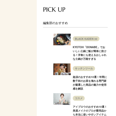
PICK UP
編集部のおすすめ
BLACK KADEN 30
KYOTOH「DONABE」でお
いしい土鍋ご飯が簡単に炊け
る！洋食にも使えるおしゃれ
な土鍋が万能すぎる
キッチンツール
急須のおすすめ10選！年間に
数千杯のお茶を淹れる専門家
が厳選した商品の魅力や使用
感を解説
コスメ
アイブロウのおすすめ10選！
美眉メイクのプロが愛用品か
ら本当に使いやすいアイテム