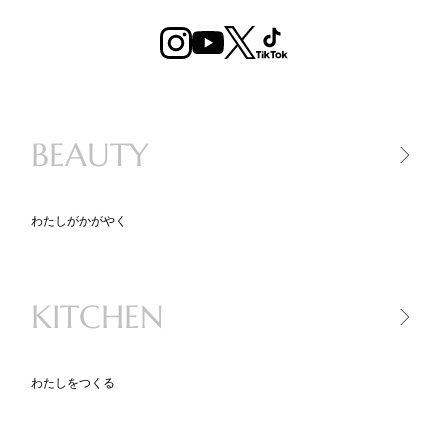
BEAUTY
わたしがかがやく
美容家電
美容アイテム
KITCHEN
コスメ
スキンケア
ヘアケア
わたしをつくる
キッチン家電
キッチンツール