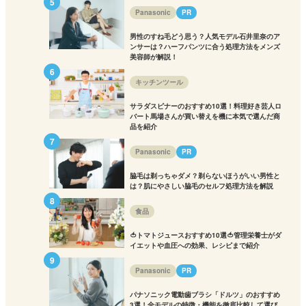
Panasonic
PR
男性のすね毛どう思う？人気モデル石井里奈のア
ンサーは？ハーフパンツに合う処理方法をメンズ
美容師が解説！
キッチンツール
サラダスピナーのおすすめ10選！料理好き芸人ロ
バート馬場さんが買い替えを機に本気で選んだ商
品を紹介
Panasonic
PR
脇毛は剃っちゃダメ？剃らないほうがいい男性と
は？肌にやさしい脇毛のセルフ処理方法を解説
食品
🍅トマトジュースおすすめ10選🍅管理栄養士がダ
イエットや血圧への効果、レシピまで紹介
Panasonic
PR
パナソニック電動歯ブラシ「ドルツ」のおすすめ
3選！全モデルの特徴・機能を徹底比較して選び