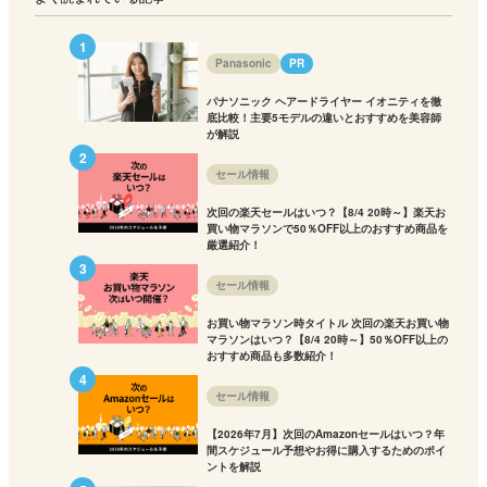
Panasonic
PR
パナソニック ヘアードライヤー イオニティを徹
底比較！主要5モデルの違いとおすすめを美容師
が解説
セール情報
次回の楽天セールはいつ？【8/4 20時～】楽天お
買い物マラソンで50％OFF以上のおすすめ商品を
厳選紹介！
セール情報
お買い物マラソン時タイトル 次回の楽天お買い物
マラソンはいつ？【8/4 20時～】50％OFF以上の
おすすめ商品も多数紹介！
セール情報
【2026年7月】次回のAmazonセールはいつ？年
間スケジュール予想やお得に購入するためのポイ
ントを解説