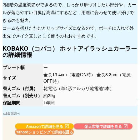
2段階の温度調節ができるので、しっかり癖づけしたい部分や、カー
ルが落ちやすい目尻は高温にするなど、用途に合わせて使い分けで
きるのも魅力。
コームを折りたたむとリップサイズになるので、ポーチに入れて外
出先でメイク直しとして使うのもおすすめです。
KOBAKO（コバコ） ホットアイラッシュカーラー
の詳細情報
プレート幅
ー
全長13.4cm（電源ON時） 全長8.3cm（電源
サイズ
OFF時）
替えゴム（付属）
乾電池（単4形アルカリ乾電池1本）
替えゴム（別売り）
約29g
保証期間
1年間
※編集部調べ
Amazonで詳細を見る
楽天市場で詳細を見る
Yahoo!ショッピングで
詳細を見る