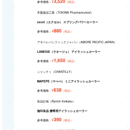
3,520
¥
参考価格：
（税込）
常盤薬品工業（TOKIWA Pharmaceutical）
excel（エクセル） スプリングパワーカーラー
880
¥
参考価格：
（税込）
アモーレパシフィックジャパン（AMORE PACIFIC JAPAN）
LANEIGE（ラネージュ） アイラッシュカーラー
1,650
¥
参考価格：
（税込）
シャンティ（CHANTILLY）
MAPEPE（マぺぺ） ミニアイラッシュカーラー
638
¥
参考価格：
（税込）
良品計画（Ryohin Keikaku）
無印良品 携帯用アイラッシュカーラー
390
¥
参考価格：
（税込）