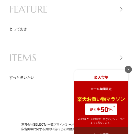
FEATURE
食品
とっておき
一生モノ lifetime item
気になるあの人が買ったもの
ITEMS
ニッポン、地方のいいモノ
new STANDARD
✕
BLACK KADEN 30
楽天市場
ずっと使いたい
キッチンツール図鑑
セール期間限定
BRAND PR（ブランド特集）
家電
ライ
楽天お買い物マラソン
生活家電
50
%
割引率
※利用条件、利用回数上限などはショップに
よって異なります。
運営会社
SELECTor一覧
プライバシーポリシー
広告掲載に関するお問い合わせ
その他お問い合わせ
News