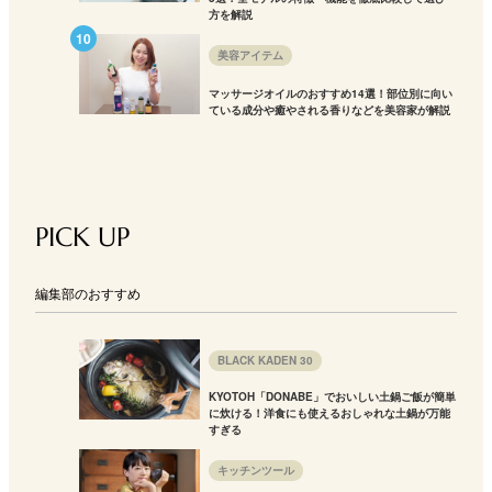
方を解説
美容アイテム
マッサージオイルのおすすめ14選！部位別に向い
ている成分や癒やされる香りなどを美容家が解説
PICK UP
編集部のおすすめ
BLACK KADEN 30
KYOTOH「DONABE」でおいしい土鍋ご飯が簡単
に炊ける！洋食にも使えるおしゃれな土鍋が万能
すぎる
キッチンツール