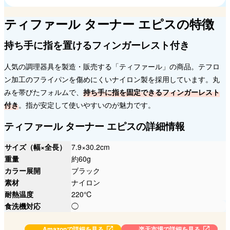
ティファール ターナー エピスの特徴
持ち手に指を置けるフィンガーレスト付き
人気の調理器具を製造・販売する「ティファール」の商品。テフロ
ン加工のフライパンを傷めにくいナイロン製を採用しています。丸
みを帯びたフォルムで、
持ち手に指を固定できるフィンガーレスト
付き
。指が安定して使いやすいのが魅力です。
ティファール ターナー エピスの詳細情報
サイズ（幅×全長）
7.9×30.2cm
重量
約60g
カラー展開
ブラック
素材
ナイロン
耐熱温度
220℃
食洗機対応
◯
Amazonで詳細を見る
楽天市場で詳細を見る