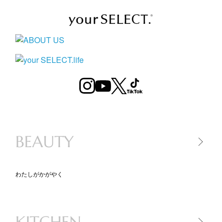
BEAUTY
わたしがかがやく
美容家電
美容アイテム
KITCHEN
コスメ