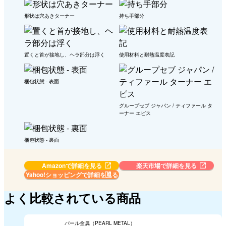
形状は穴あきターナー
持ち手部分
置くと首が接地し、ヘラ部分は浮く
使用材料と耐熱温度表記
梱包状態 - 表面
グループセブ ジャパン / ティファール タ
ーナー エピス
梱包状態 - 裏面
Amazonで詳細を見る
楽天市場で詳細を見る
Yahoo!ショッピングで
詳細を見る
よく比較されている商品
パール金属（PEARL METAL）