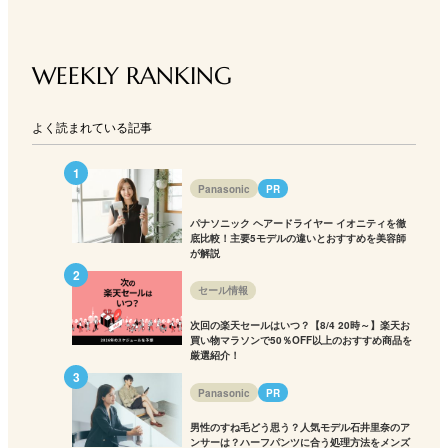
WEEKLY RANKING
よく読まれている記事
Panasonic
PR
パナソニック ヘアードライヤー イオニティを徹
底比較！主要5モデルの違いとおすすめを美容師
が解説
セール情報
次回の楽天セールはいつ？【8/4 20時～】楽天お
買い物マラソンで50％OFF以上のおすすめ商品を
厳選紹介！
Panasonic
PR
男性のすね毛どう思う？人気モデル石井里奈のア
ンサーは？ハーフパンツに合う処理方法をメンズ