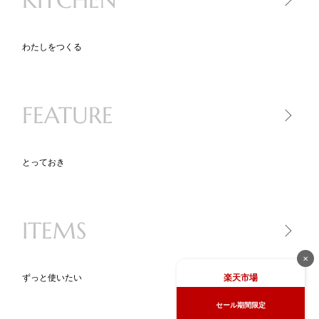
スキンケア
ヘアケア
わたしをつくる
キッチン家電
キッチンツール
FEATURE
食品
とっておき
一生モノ lifetime item
気になるあの人が買ったもの
ITEMS
ニッポン、地方のいいモノ
new STANDARD
✕
BLACK KADEN 30
ずっと使いたい
楽天市場
キッチンツール図鑑
セール期間限定
BRAND PR（ブランド特集）
家電
ライ