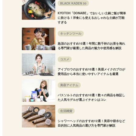
BLACK KADEN 30
KYOTOH「DONABE」でおいしい土鍋ご飯が簡単
に炊ける！洋食にも使えるおしゃれな土鍋が万能
すぎる
キッチンツール
急須のおすすめ10選！年間に数千杯のお茶を淹れ
る専門家が厳選した商品の魅力や使用感を解説
コスメ
アイブロウのおすすめ10選！美眉メイクのプロが
愛用品から本当に使いやすいアイテムを厳選
美容アイテム
バスソルトのおすすめ10選！数々の商品を検証し
た人気モデルが選ぶイチオシはコレ
生活雑貨
シャワーヘッドのおすすめ12選！美容や節水など
目的別に人気商品の選び方を専門家が解説