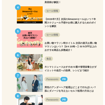
美容師が解説！
セール情報
【2026年7月】次回のAmazonセールはいつ？年
間スケジュール予想やお得に購入するためのポイ
ントを解説
セール情報
お買い物マラソン時タイトル 次回の楽天お買い物
マラソンはいつ？【8/4 20時～】50％OFF以上の
おすすめ商品も多数紹介！
食品
🍅トマトジュースおすすめ10選🍅管理栄養士がダ
イエットや血圧への効果、レシピまで紹介
Panasonic
PR
男性のアンダーヘア処理はどこまですればいい？
肌にダメージを与えないセルフ処理の方法とは
Panasonic
PR