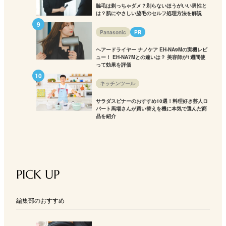
脇毛は剃っちゃダメ？剃らないほうがいい男性と
は？肌にやさしい脇毛のセルフ処理方法を解説
Panasonic
PR
ヘアードライヤー ナノケア EH-NA9Mの実機レビ
ュー！ EH-NA7Mとの違いは？ 美容師が1週間使
って効果を評価
キッチンツール
サラダスピナーのおすすめ10選！料理好き芸人ロ
バート馬場さんが買い替えを機に本気で選んだ商
品を紹介
PICK UP
編集部のおすすめ