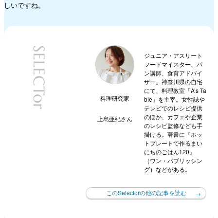
しいですね。
SELECTor
ジュニア・アスリート
フードマイスター、パ
ン講師、食育アドバイ
ザー。神奈川県の自宅
にて、料理教室「A’s Ta
料理研究家
ble」を主宰。女性誌や
テレビでのレシピ提供
のほか、カフェや企業
上島亜紀
さん
のレシピ監修なども手
掛ける。著書に『ホッ
トプレートで作るまい
にちのごはん120』
（ワン・パブリッシン
グ）などがある。
このSelectorの他の記事を読む