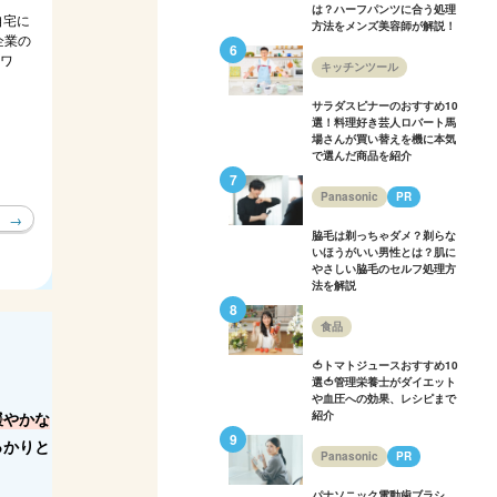
は？ハーフパンツに合う処理
自宅に
方法をメンズ美容師が解説！
企業の
（ワ
キッチンツール
サラダスピナーのおすすめ10
選！料理好き芸人ロバート馬
場さんが買い替えを機に本気
で選んだ商品を紹介
Panasonic
PR
脇毛は剃っちゃダメ？剃らな
いほうがいい男性とは？肌に
やさしい脇毛のセルフ処理方
法を解説
食品
🍅トマトジュースおすすめ10
選🍅管理栄養士がダイエット
や血圧への効果、レシピまで
紹介
緩やかな
っかりと
Panasonic
PR
パナソニック電動歯ブラシ