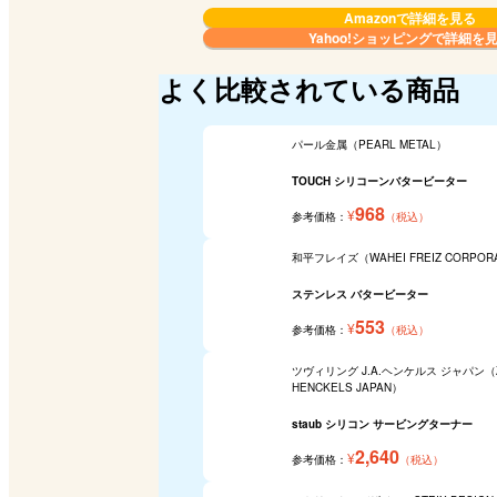
Amazonで詳細を見る
Yahoo!ショッピングで
詳細を
よく比較されている商品
パール金属（PEARL METAL）
TOUCH シリコーンバタービーター
968
¥
参考価格：
（税込）
和平フレイズ（WAHEI FREIZ CORPOR
ステンレス バタービーター
553
¥
参考価格：
（税込）
ツヴィリング J.A.ヘンケルス ジャパン（ZWI
HENCKELS JAPAN）
staub シリコン サービングターナー
2,640
¥
参考価格：
（税込）