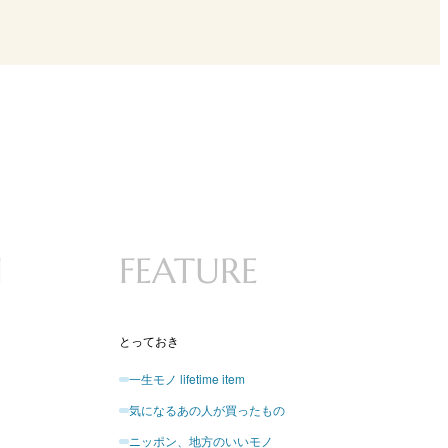
N
FEATURE
とっておき
一生モノ lifetime item
気になるあの人が買ったもの
ニッポン、地方のいいモノ