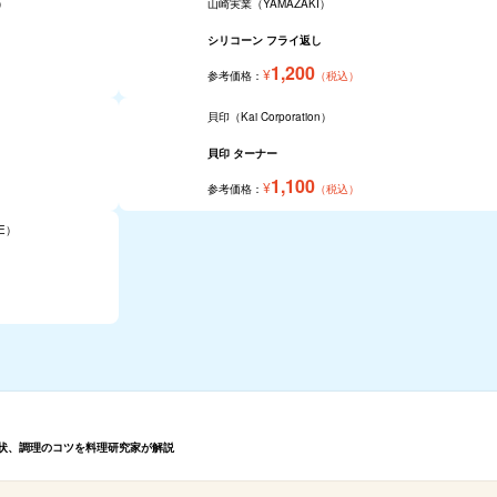
）
山崎実業（YAMAZAKI）
シリコーン フライ返し
1,200
¥
参考価格：
（税込）
貝印（Kai Corporation）
貝印 ターナー
1,100
¥
参考価格：
（税込）
E）
形状、調理のコツを料理研究家が解説