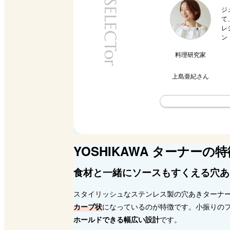
SELECTor
ジ
て
レ
ン
料理研究家
上島亜紀
さん
YOSHIKAWA ターナーの特
食材と一緒にソースもすくえる穴あ
スタイリッシュなステンレス製の穴あきターナ
カーブ状
になっているのが特徴です。小振りの
ホールドできる幅広い設計
です。