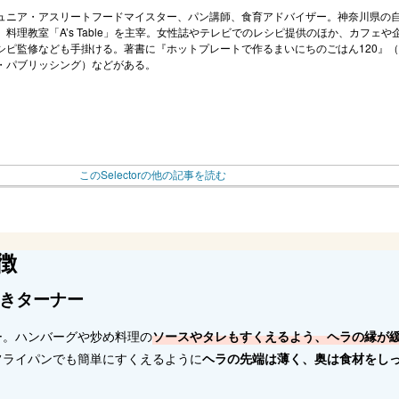
ュニア・アスリートフードマイスター、パン講師、食育アドバイザー。神奈川県の
、料理教室「A’s Table」を主宰。女性誌やテレビでのレシピ提供のほか、カフェや
シピ監修なども手掛ける。著書に『ホットプレートで作るまいにちのごはん120』
・パブリッシング）などがある。
このSelectorの他の記事を読む
徴
きターナー
ー。ハンバーグや炒め料理の
ソースやタレもすくえるよう、ヘラの縁が
フライパンでも簡単にすくえるように
ヘラの先端は薄く、奥は食材をし