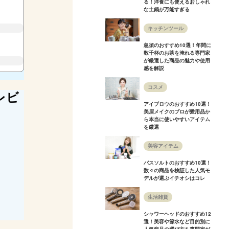
る！洋食にも使えるおしゃれ
な土鍋が万能すぎる
キッチンツール
急須のおすすめ10選！年間に
数千杯のお茶を淹れる専門家
が厳選した商品の魅力や使用
感を解説
コスメ
レビ
アイブロウのおすすめ10選！
美眉メイクのプロが愛用品か
ら本当に使いやすいアイテム
を厳選
美容アイテム
バスソルトのおすすめ10選！
数々の商品を検証した人気モ
デルが選ぶイチオシはコレ
生活雑貨
シャワーヘッドのおすすめ12
選！美容や節水など目的別に
人気商品の選び方を専門家が