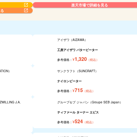
楽天市場で詳細を見る
見る
アイザワ（AIZAWA）
工房アイザワ バタービーター
1,320
¥
参考価格：
（税込）
ATION）
サンクラフト（SUNCRAFT）
ナイロンビーター
715
¥
参考価格：
（税込）
LLING J.A.
グループセブ ジャパン（Groupe SEB Japan）
ティファール ターナー エピス
524
¥
参考価格：
（税込）