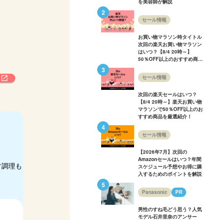
を美容師が解説
セール情報
お買い物マラソン時タイトル
次回の楽天お買い物マラソン
はいつ？【8/4 20時～】
50％OFF以上のおすすめ商品
も多数紹介！
セール情報
次回の楽天セールはいつ？
【8/4 20時～】楽天お買い物
マラソンで50％OFF以上のお
すすめ商品を厳選紹介！
セール情報
【2026年7月】次回の
Amazonセールはいつ？年間
す調理も
スケジュール予想やお得に購
入するためのポイントを解説
Panasonic
PR
男性のすね毛どう思う？人気
モデル石井里奈のアンサー