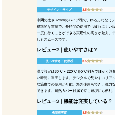
デザイン・サイズ
3.5
中間の太さ32mmのパイプ径で、ゆるふわなミ
標準的な重量で、長時間の使用でも疲れにくい設
一度に巻くことができる実用性の高さが魅力。デ
しもスムーズです。
レビュー2｜使いやすさは？
使いやすさ・使用感
3.5
温度設定は80℃～220℃を5℃刻みで細かく調
い時間に重宝します。デジタルで見やすいリアル
な温度での使用が可能。海外使用もでき、強力
できます。耐熱カバー付属で持ち運びにも便利
レビュー3｜機能は充実している？
機能充実度
3.5