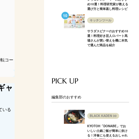
め10選！料理研究家が教える
選び方と簡単蒸し料理レシピ
キッチンツール
サラダスピナーのおすすめ10
選！料理好き芸人ロバート馬
場さんが買い替えを機に本気
で選んだ商品を紹介
回転コー
PICK UP
ギャ
編集部のおすすめ
ている
BLACK KADEN 30
KYOTOH「DONABE」でお
いしい土鍋ご飯が簡単に炊け
る！洋食にも使えるおしゃれ