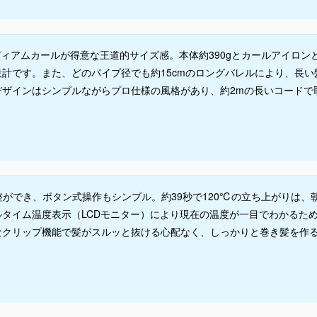
ディアムカールが得意な王道的サイズ感。本体約390gとカールアイロン
計です。また、どのパイプ径でも約15cmのロングバレルにより、長い
ザインはシンプルながらプロ仕様の風格があり、約2mの長いコードで
整ができ、ボタン式操作もシンプル。約39秒で120℃の立ち上がりは、
タイム温度表示（LCDモニター）により現在の温度が一目でわかるた
なクリップ機能で髪がスルッと抜ける心配なく、しっかりと巻き髪を作
。