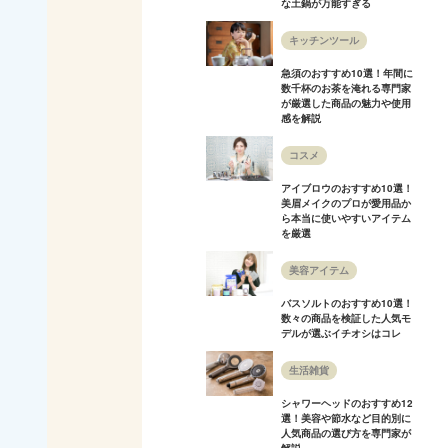
な土鍋が万能すぎる
キッチンツール
急須のおすすめ10選！年間に
数千杯のお茶を淹れる専門家
が厳選した商品の魅力や使用
感を解説
コスメ
アイブロウのおすすめ10選！
美眉メイクのプロが愛用品か
ら本当に使いやすいアイテム
を厳選
美容アイテム
バスソルトのおすすめ10選！
数々の商品を検証した人気モ
デルが選ぶイチオシはコレ
生活雑貨
シャワーヘッドのおすすめ12
選！美容や節水など目的別に
人気商品の選び方を専門家が
解説