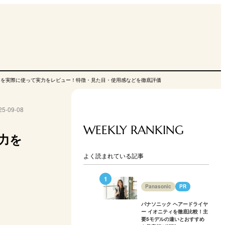
832を実際に使って実力をレビュー！特徴・見た目・使用感などを徹底評価
25-09-08
WEEKLY RANKING
力を
よく読まれている記事
Panasonic
PR
パナソニック ヘアードライヤ
ー イオニティを徹底比較！主
要5モデルの違いとおすすめ