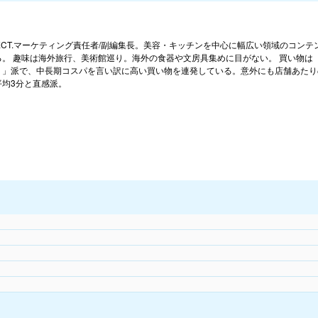
SELECT.マーケティング責任者/副編集長。美容・キッチンを中心に幅広い領域のコンテ
る。 趣味は海外旅行、美術館巡り。海外の食器や文房具集めに目がない。 買い物は
く」派で、中長期コスパを言い訳に高い買い物を連発している。意外にも店舗あたり
平均3分と直感派。