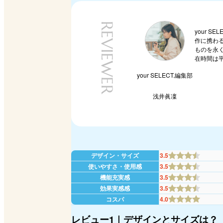
REVIEWER
your 
作に携わ
ものを永
在時間は
your SELECT.編集部
浅井眞凜
デザイン・サイズ
3.5
使いやすさ・使用感
3.5
機能充実感
3.5
効果実感感
3.5
コスパ
4.0
レビュー1｜デザインとサイズは？