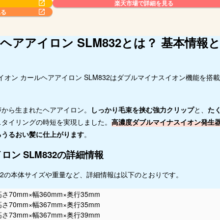
楽天市場で詳細を見る
見る
アアイロン SLM832とは？ 基本情報
イオン カールヘアアイロン SLM832はダブルマイナスイオン機能を搭
声から生まれたヘアアイロン。
しっかり毛束を挟む強力クリップ
と、
た
スタイリングの時短を実現しました。
高濃度ダブルマイナスイオン発生
るうるおい髪に仕上がります
。
ン SLM832の詳細情報
832の本体サイズや重量など、詳細情報は以下のとおりです。
高さ70mm×幅360mm×奥行35mm
高さ70mm×幅367mm×奥行35mm
高さ73mm×幅367mm×奥行39mm