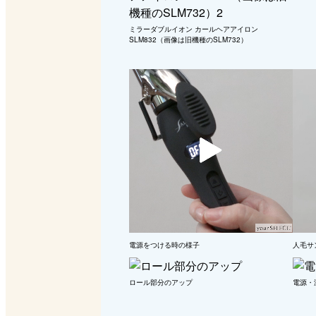
ミラーダブルイオン カールヘアアイロン
SLM832（画像は旧機種のSLM732）
電源をつける時の様子
人毛サ
ロール部分のアップ
電源・