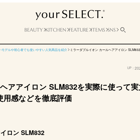
BEAUTY
KITCHEN
FEATURE
ITEMS
SNS
いモデルや初心者でも使いやすい人気商品を紹介
ミラーダブルイオン カールヘアアイロン SLM
20
UP：
ヘアアイロン SLM832を実際に使って実
使用感などを徹底評価
ロン SLM832