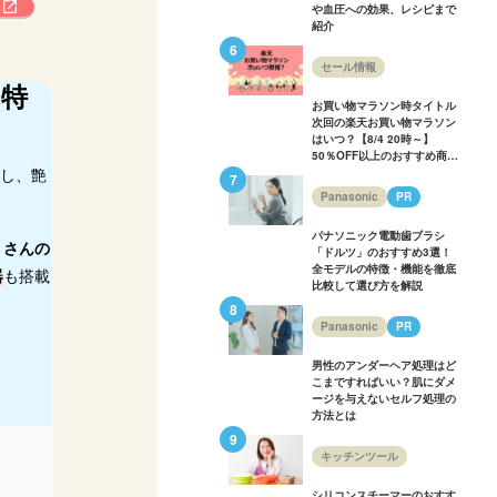
や血圧への効果、レシピまで
紹介
セール情報
と特
お買い物マラソン時タイトル
次回の楽天お買い物マラソン
はいつ？【8/4 20時～】
50％OFF以上のおすすめ商品
載し、艶
も多数紹介！
Panasonic
PR
パナソニック電動歯ブラシ
くさんの
「ドルツ」のおすすめ3選！
全モデルの特徴・機能を徹底
器
も搭載
比較して選び方を解説
Panasonic
PR
男性のアンダーヘア処理はど
こまですればいい？肌にダメ
ージを与えないセルフ処理の
方法とは
キッチンツール
シリコンスチーマーのおすす