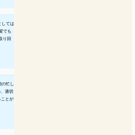
としては
髪でも
取り回
朝の忙し
め、適切
ることが