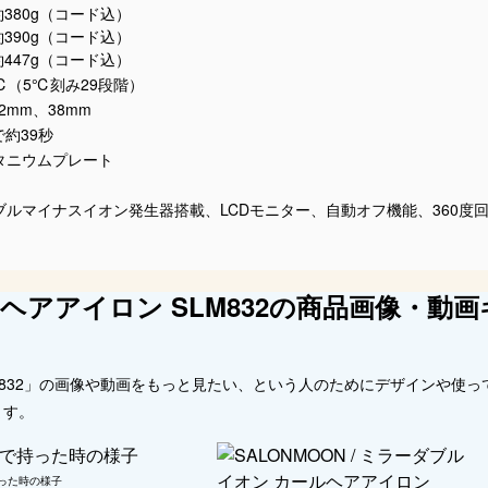
約380g（コード込）
約390g（コード込）
約447g（コード込）
0℃（5℃刻み29段階）
2mm、38mm
で約39秒
タニウムプレート
ブルマイナスイオン発生器搭載、LCDモニター、自動オフ機能、360度
ヘアアイロン SLM832の商品画像・動画
M832」の画像や動画をもっと見たい、という人のためにデザインや使っ
ます。
った時の様子