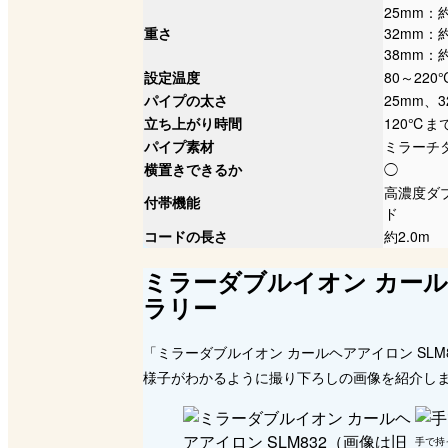
25mm：
重さ
32mm：
38mm：
設定温度
80～22
パイプの太さ
25mm、3
立ち上がり時間
120℃ま
パイプ素材
ミラーチ
横置きできるか
◯
高濃度ダ
付帯機能
ド
コードの長さ
約2.0m
ミラーダブルイオン カール
ラリー
「ミラーダブルイオン カールヘアアイロン SL
様子がわかるように撮り下ろしの画像を紹介し
手で持