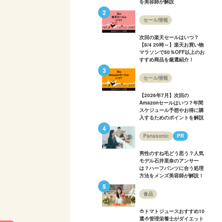
を美容師が解説
セール情報
次回の楽天セールはいつ？
【8/4 20時～】楽天お買い物
マラソンで50％OFF以上のお
すすめ商品を厳選紹介！
セール情報
【2026年7月】次回の
Amazonセールはいつ？年間
スケジュール予想やお得に購
入するためのポイントを解説
Panasonic
PR
男性のすね毛どう思う？人気
モデル石井里奈のアンサー
は？ハーフパンツに合う処理
方法をメンズ美容師が解説！
食品
🍅トマトジュースおすすめ10
選🍅管理栄養士がダイエット