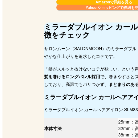
Amazonで詳細を見る
Yahoo!ショッピングで
詳細を
ミラーダブルイオン カールヘ
徴をチェック
サロンムーン（SALONMOON）のミラーダブル
やかな仕上がりを追求したコテです。
「髪がスルッと抜けないコテが欲しい」という
髪を巻けるロングバレル採用
で、巻きやすさと
しており、高温でもパサつかず、
まとまりのあ
ミラーダブルイオン カールヘアアイロ
ミラーダブルイオン カールヘアアイロン SLM
25mm：
本体寸法
32mm：
38mm：