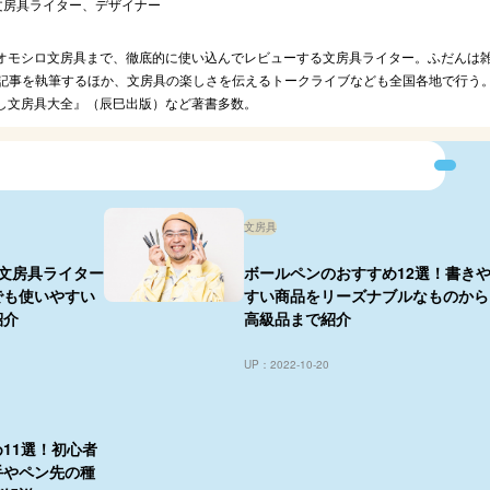
文房具ライター、デザイナー
オモシロ文房具まで、徹底的に使い込んでレビューする文房具ライター。ふだんは
し記事を執筆するほか、文房具の楽しさを伝えるトークライブなども全国各地で行う
し文房具大全』（辰巳出版）など著書多数。
文房具
文房具ライター
ボールペンのおすすめ12選！書き
でも使いやすい
すい商品をリーズナブルなものから
紹介
高級品まで紹介
UP：2022-10-20
11選！初心者
手やペン先の種