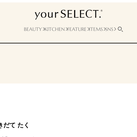
BEAUTY
KITCHEN
FEATURE
ITEMS
SNS
きだて たく