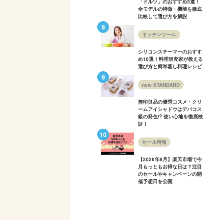
「ドルツ」のおすすめ3選！
全モデルの特徴・機能を徹底
比較して選び方を解説
キッチンツール
シリコンスチーマーのおすす
め10選！料理研究家が教える
選び方と簡単蒸し料理レシピ
new STANDARD
無印良品の優秀コスメ・クリ
ームアイシャドウはデパコス
級の発色!? 使い心地を徹底検
証！
セール情報
【2026年8月】楽天市場で今
月もっともお得な日は？注目
のセールやキャンペーンの開
催予想日を公開