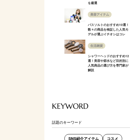
を厳選
美容アイテム
バスソルトのおすすめ10選！
数々の商品を検証した人気モ
デルが選ぶイチオシはコレ
生活雑貨
シャワーヘッドのおすすめ12
選！美容や節水など目的別に
人気商品の選び方を専門家が
解説
KEYWORD
話題のキーワード
SNS紹介アイテム
コスメ