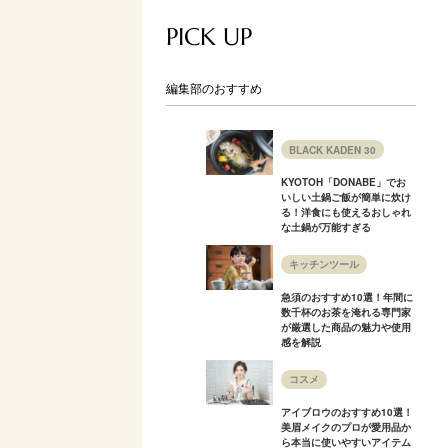
PICK UP
編集部のおすすめ
BLACK KADEN 30
KYOTOH「DONABE」でお
いしい土鍋ご飯が簡単に炊け
る！洋食にも使えるおしゃれ
な土鍋が万能すぎる
キッチンツール
急須のおすすめ10選！年間に
数千杯のお茶を淹れる専門家
が厳選した商品の魅力や使用
感を解説
コスメ
アイブロウのおすすめ10選！
美眉メイクのプロが愛用品か
ら本当に使いやすいアイテム