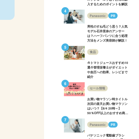
入するためのポイントを解説
Panasonic
PR
男性のすね毛どう思う？人気
モデル石井里奈のアンサー
は？ハーフパンツに合う処理
方法をメンズ美容師が解説！
食品
🍅トマトジュースおすすめ10
選🍅管理栄養士がダイエット
や血圧への効果、レシピまで
紹介
セール情報
お買い物マラソン時タイトル
次回の楽天お買い物マラソン
はいつ？【8/4 20時～】
50％OFF以上のおすすめ商品
も多数紹介！
Panasonic
PR
パナソニック電動歯ブラシ