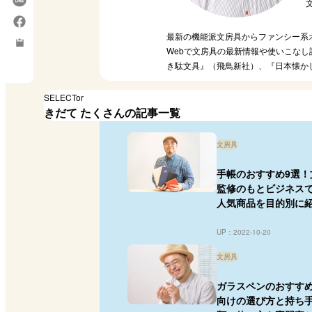
最新の機能派文房具からファンシー系
Webで文房具の最新情報や使いこな
き駄文具』（飛鳥新社）、『日本懐か
SELECTor
きだて たくさんの記事一覧
文房具
手帳のおすすめ9選！
監修のもとビジネス
人気商品を目的別に
UP：2022-10-20
文房具
ガラスペンのおすすめ
向けの選び方と持ち