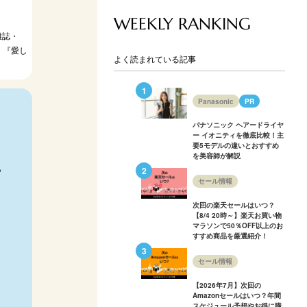
WEEKLY RANKING
雑誌・
。『愛し
よく読まれている記事
Panasonic
PR
パナソニック ヘアードライヤ
ー イオニティを徹底比較！主
要5モデルの違いとおすすめ
を美容師が解説
や
セール情報
次回の楽天セールはいつ？
【8/4 20時～】楽天お買い物
マラソンで50％OFF以上のお
すすめ商品を厳選紹介！
セール情報
【2026年7月】次回の
Amazonセールはいつ？年間
スケジュール予想やお得に購