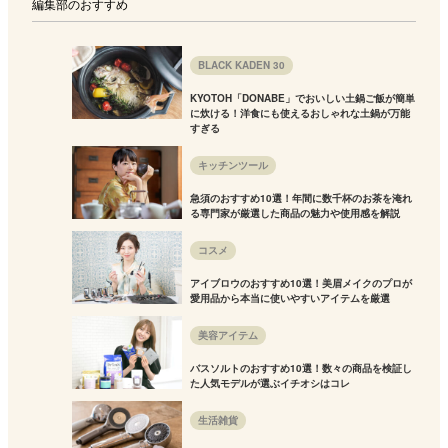
編集部のおすすめ
BLACK KADEN 30
KYOTOH「DONABE」でおいしい土鍋ご飯が簡単
に炊ける！洋食にも使えるおしゃれな土鍋が万能
すぎる
キッチンツール
急須のおすすめ10選！年間に数千杯のお茶を淹れ
る専門家が厳選した商品の魅力や使用感を解説
コスメ
アイブロウのおすすめ10選！美眉メイクのプロが
愛用品から本当に使いやすいアイテムを厳選
美容アイテム
バスソルトのおすすめ10選！数々の商品を検証し
た人気モデルが選ぶイチオシはコレ
生活雑貨