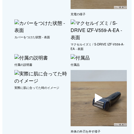
充電の様子
カバーをつけた状態 - 表面
マクセルイズミ / S-DRIVE IZF-V559-A-
EA - 表面
付属の説明書
付属品
実際に肌に合ってた時のイメージ
本体の外刃を外す様子