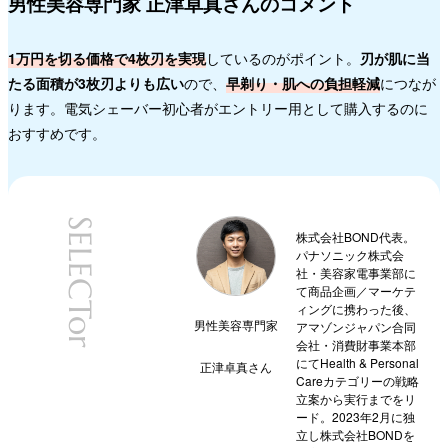
男性美容専門家 正津卓真さんのコメント
1万円を切る価格で4枚刃を実現
しているのがポイント。
刃が肌に当
たる面積が3枚刃よりも広い
ので、
早剃り・肌への負担軽減
につなが
ります。電気シェーバー初心者がエントリー用として購入するのに
おすすめです。
SELECTor
株式会社BOND代表。
パナソニック株式会
社・美容家電事業部に
て商品企画／マーケテ
ィングに携わった後、
男性美容専門家
アマゾンジャパン合同
会社・消費財事業本部
にてHealth & Personal
正津卓真
さん
Careカテゴリーの戦略
立案から実行までをリ
ード。2023年2月に独
立し株式会社BONDを