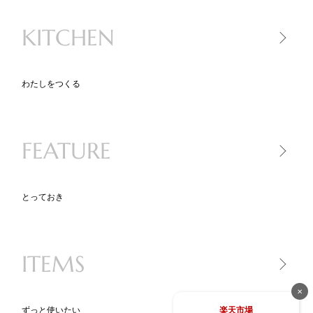
美容アイテム
KITCHEN
コスメ
スキンケア
ヘアケア
わたしをつくる
キッチン家電
キッチンツール
FEATURE
食品
とっておき
一生モノ lifetime item
気になるあの人が買ったもの
ITEMS
ニッポン、地方のいいモノ
new STANDARD
✕
BLACK KADEN 30
楽天市場
ずっと使いたい