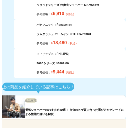
ソリッドシリーズ 往復式シェーバー IZF-V543W
6,910
¥
参考価格：
（税込）
パナソニック（Panasonic）
ラムダッシュ パームイン LITE ES-P330U
18,480
¥
参考価格：
（税込）
フィリップス（PHILIPS）
3000シリーズ S3882/00
9,444
¥
参考価格：
（税込）
上の商品を紹介している記事はこちら！
生活家電
電気シェーバーのおすすめ12選！ 自分のヒゲ質に合った選び方やグレードに
よる性能の違いを解説