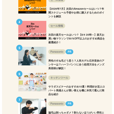
【2026年7月】次回のAmazonセールはいつ？年
間スケジュール予想やお得に購入するためのポイ
ントを解説
セール情報
次回の楽天セールはいつ？【8/4 20時～】楽天お
買い物マラソンで50％OFF以上のおすすめ商品を
厳選紹介！
Panasonic
PR
男性のすね毛どう思う？人気モデル石井里奈のア
ンサーは？ハーフパンツに合う処理方法をメンズ
美容師が解説！
キッチンツール
サラダスピナーのおすすめ10選！料理好き芸人ロ
バート馬場さんが買い替えを機に本気で選んだ商
品を紹介
Panasonic
PR
脇毛は剃っちゃダメ？剃らないほうがいい男性と