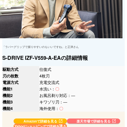
「ラバーグリップで握りやすいのもいいですね」と正津さん
S-DRIVE IZF-V559-A-EAの詳細情報
駆動方式
往復式
刃の枚数
4枚刃
電源方式
充電交流式
機能1
水洗い：
〇
機能2
お風呂剃り対応：―
機能3
キワゾリ刃：―
機能4
海外使用：
〇
Amazonで詳細を見る
楽天市場で詳細を見る
Yahoo!ショッピングで
詳細を見る