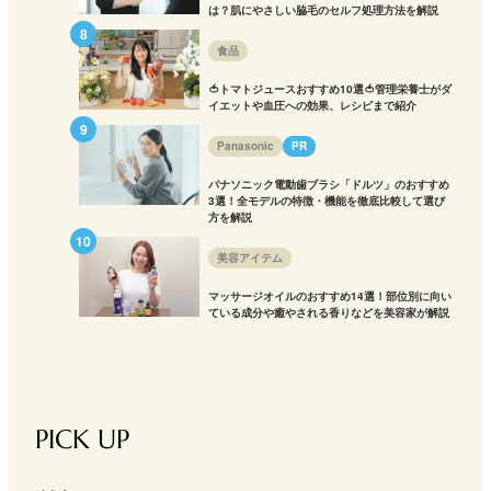
は？肌にやさしい脇毛のセルフ処理方法を解説
食品
🍅トマトジュースおすすめ10選🍅管理栄養士がダ
イエットや血圧への効果、レシピまで紹介
Panasonic
PR
パナソニック電動歯ブラシ「ドルツ」のおすすめ
3選！全モデルの特徴・機能を徹底比較して選び
方を解説
美容アイテム
マッサージオイルのおすすめ14選！部位別に向い
ている成分や癒やされる香りなどを美容家が解説
PICK UP