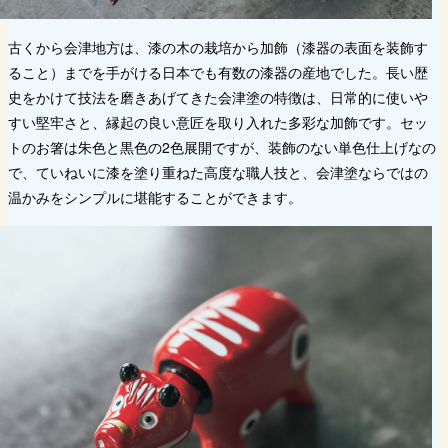
古くから会津地方は、漆の木の栽培から加飾（漆器の表面を装飾す
ること）までを手がける日本でも有数の漆器の産地でした。長い歴
史をかけて技法を磨きあげてきた会津塗の特徴は、日常的に使いや
すい堅牢さと、縁起の良い意匠を取り入れた多彩な加飾です。セッ
トのお箸は朱色と黒色の2色展開ですが、装飾のない単色仕上げなの
で、ていねいに漆を塗り重ねた高度な職人技と、会津塗ならではの
温かみをシンプルに堪能することができます。