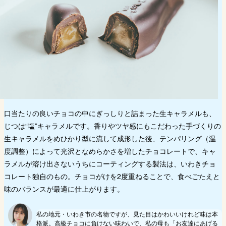
口当たりの良いチョコの中にぎっしりと詰まった生キャラメルも、
じつは“塩”キャラメルです。香りやツヤ感にもこだわった手づくりの
生キャラメルをめひかり型に流して成形した後、テンパリング（温
度調整）によって光沢となめらかさを増したチョコレートで、キャ
ラメルが溶け出さないうちにコーティングする製法は、いわきチョ
コレート独自のもの。チョコがけを2度重ねることで、食べごたえと
味のバランスが最適に仕上がります。
私の地元・いわき市の名物ですが、見た目はかわいいけれど味は本
格派。高級チョコに負けない味わいで、私の母も「お友達にあげる