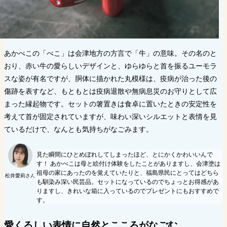
あかべこの「べこ」は会津地方の方言で「牛」の意味。その名のと
おり、赤い牛の愛らしいデザインと、ゆらゆらと首を振るユーモラ
スな姿が有名ですが、胴体に描かれた丸模様は、疫病が治った後の
傷跡を表すなど、もともとは疫病退散や無病息災のお守りとして広
まった縁起物です。セットの箸置きは食卓に置いたときの安定性を
考えて首が固定されていますが、味わい深いシルエットと表情を見
ているだけで、なんとも気持ちがなごみます。
見た瞬間にひとめぼれしてしまったほど、とにかくかわいいんで
す！ あかべこは母と絵付け体験をしたことがありますし、会津塗は
祖母の家にあったのを覚えていたりと、福島県民にとってはどちら
松井愛莉さん
も馴染み深い民芸品。セットになっているのでちょっとお得感があ
りますし、きれいな箱に入っているのでプレゼントにもおすすめで
す。
愛くるしい表情に自然とこころがなごむ