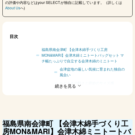
の評価や内容などはyour SELECT.が独自に記載しています。（詳しくは
About Us
へ)
目次
福島県南会津町 【会津木綿手づくり工房
MON&MARI】会津木綿ミニトートバッグセット マ
チ幅たっぷりで自立する会津木綿のミニトート
会津盆地の厳しい気候に育まれた独自の
風合い
おどろきの軽さと絶妙のサイズ感
福島県会津若松市 【コサカ漆器店】箸・あかべこ
箸置きセット いつもの食卓が楽しくなること間違
いなし！
愛くるしい表情に自然とこころがなごむ
“初めての会津塗”にもぴったりのセット
福島県南会津町
【会津木綿手づくり工
福島県いわき市 【いわきチョコレート】めひかり
房MON&MARI】会津木綿ミニトートバ
塩チョコ 常磐もの（じょうばんもの）のソウルフ