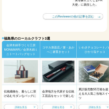
大使」に就任した。
このReviewerの他の記事を読む
福島県のローカルクラフト3選
会津木綿手づくり工房
コサカ漆器店／箸・あか
いわきチョコレート／
MON&MARI／会津木綿ミ
べこ箸置きセット
ひかり塩チョコ
ニトートバッグセット
累計販売数55万箱を超
伝統織物を、暮らしに溶
会津地方を代表する伝統
える大人気ご当地スイ
け込むモダンなバッグに
工芸品をセットで楽しむ
ツ
詳細を見る
詳細を見る
詳細を見る