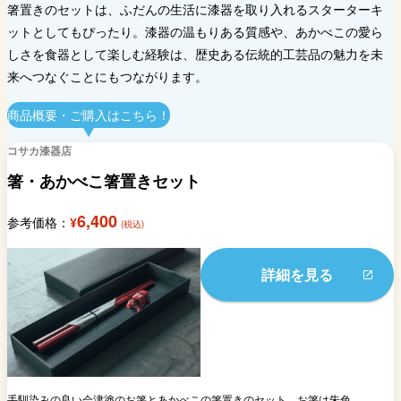
箸置きのセットは、ふだんの生活に漆器を取り入れるスターターキ
ットとしてもぴったり。漆器の温もりある質感や、あかべこの愛ら
しさを食器として楽しむ経験は、歴史ある伝統的工芸品の魅力を未
来へつなぐことにもつながります。
商品概要・ご購入はこちら！
コサカ漆器店
箸・あかべこ箸置きセット
6,400
参考価格：
¥
(税込)
詳細を見る
手馴染みの良い会津塗のお箸とあかべこの箸置きのセット。お箸は朱色