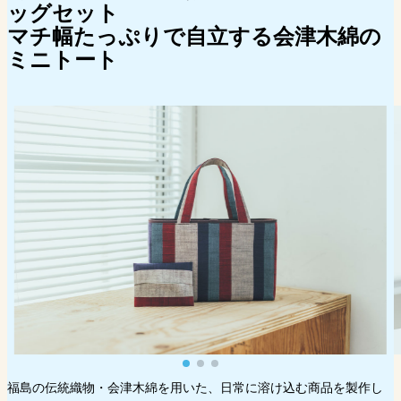
ッグセット
ードがチョコレートに変身
マチ幅たっぷりで自立する会津木綿の
スイーツ好きをうならせる完成度の高さ
ミニトート
ギフトにも、自分へのごほうびにもな
る、リッチな味わい
松井愛莉さんが思う、福島県のものづくりのこれか
ら
福島の伝統織物・会津木綿を用いた、日常に溶け込む商品を製作し