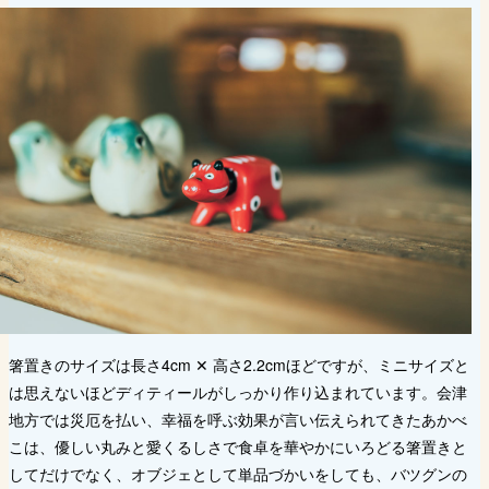
箸置きのサイズは長さ4cm ✕ 高さ2.2cmほどですが、ミニサイズと
は思えないほどディティールがしっかり作り込まれています。会津
地方では災厄を払い、幸福を呼ぶ効果が言い伝えられてきたあかべ
こは、優しい丸みと愛くるしさで食卓を華やかにいろどる箸置きと
してだけでなく、オブジェとして単品づかいをしても、バツグンの