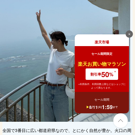
✕
楽天市場
セール期間限定
楽天お買い物マラソン
50
%
割引率
※利用条件、利用回数上限などはショップに
よって異なります。
セール期間
1
:
59
8
/
11
[
火
]
まで
全国で3番目に広い都道府県なので、とにかく自然が豊か。火口の周