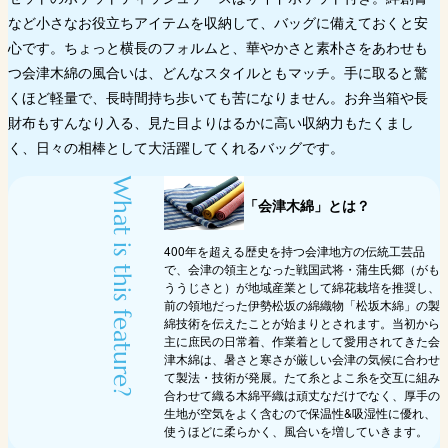
など小さなお役立ちアイテムを収納して、バッグに備えておくと安
心です。ちょっと横長のフォルムと、華やかさと素朴さをあわせも
つ会津木綿の風合いは、どんなスタイルともマッチ。手に取ると驚
くほど軽量で、長時間持ち歩いても苦になりません。お弁当箱や長
財布もすんなり入る、見た目よりはるかに高い収納力もたくまし
く、日々の相棒として大活躍してくれるバッグです。
What is this feature?
「会津木綿」とは？
400年を超える歴史を持つ会津地方の伝統工芸品
で、会津の領主となった戦国武将・蒲生氏郷（がも
ううじさと）が地域産業として綿花栽培を推奨し、
前の領地だった伊勢松坂の綿織物「松坂木綿」の製
綿技術を伝えたことが始まりとされます。当初から
主に庶民の日常着、作業着として愛用されてきた会
津木綿は、暑さと寒さが厳しい会津の気候に合わせ
て製法・技術が発展。たて糸とよこ糸を交互に組み
合わせて織る木綿平織は頑丈なだけでなく、厚手の
生地が空気をよく含むので保温性&吸湿性に優れ、
使うほどに柔らかく、風合いを増していきます。