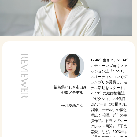
REVIEWER
1996年生まれ。2009年
にティーンズ向けファ
ッション誌『nicola』
のオーディションでグ
ランプリを受賞し、モ
福島県いわき市出身
デル活動をスタート。
俳優／モデル
2013年に結婚情報誌
『ゼクシィ』の6代目
CMガールに抜擢され、
松井愛莉
さん
以降、モデル、俳優と
幅広く活躍。近年の主
演作品にドラマ『シー
クレット同盟』『子宮
恋愛』など。2023年に
「美を醸すふくしまPR