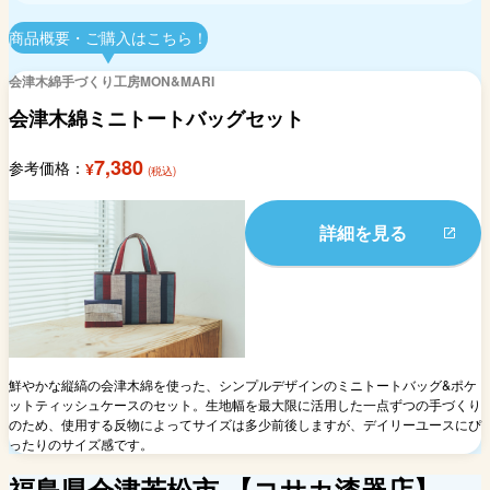
商品概要・ご購入はこちら！
会津木綿手づくり工房MON&MARI
会津木綿ミニトートバッグセット
7,380
参考価格：
¥
(税込)
詳細を見る
鮮やかな縦縞の会津木綿を使った、シンプルデザインのミニトートバッグ&ポケ
ットティッシュケースのセット。生地幅を最大限に活用した一点ずつの手づくり
のため、使用する反物によってサイズは多少前後しますが、デイリーユースにぴ
ったりのサイズ感です。
福島県会津若松市
【コサカ漆器店】