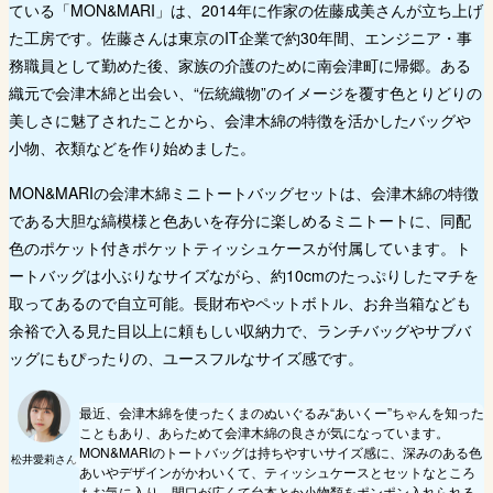
ている「MON&MARI」は、2014年に作家の佐藤成美さんが立ち上げ
た工房です。佐藤さんは東京のIT企業で約30年間、エンジニア・事
務職員として勤めた後、家族の介護のために南会津町に帰郷。ある
織元で会津木綿と出会い、“伝統織物”のイメージを覆す色とりどりの
美しさに魅了されたことから、会津木綿の特徴を活かしたバッグや
小物、衣類などを作り始めました。
MON&MARIの会津木綿ミニトートバッグセットは、会津木綿の特徴
である大胆な縞模様と色あいを存分に楽しめるミニトートに、同配
色のポケット付きポケットティッシュケースが付属しています。ト
ートバッグは小ぶりなサイズながら、約10cmのたっぷりしたマチを
取ってあるので自立可能。長財布やペットボトル、お弁当箱なども
余裕で入る見た目以上に頼もしい収納力で、ランチバッグやサブバ
ッグにもぴったりの、ユースフルなサイズ感です。
最近、会津木綿を使ったくまのぬいぐるみ“あいくー”ちゃんを知った
こともあり、あらためて会津木綿の良さが気になっています。
MON&MARIのトートバッグは持ちやすいサイズ感に、深みのある色
松井愛莉さん
あいやデザインがかわいくて、ティッシュケースとセットなところ
もお気に入り。間口が広くて台本とか小物類をポンポン入れられる