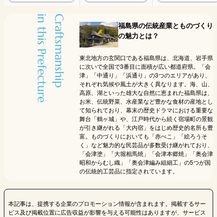
in this Prefecture
Craftsmanship
福島県の伝統産業とものづくり
の魅力とは？
東北地方の玄関口である福島県は、北海道、岩手県
に次いで全国で3番目に面積が広い都道府県。「会
津」「中通り」「浜通り」の3つのエリアがあり、
それぞれ気候や風土が大きく異なります。海、山、
高原、湖といった雄大な自然に恵まれた福島県は、
お米、伝統野菜、水産業など豊かな食材の産地とし
て知られており、幕末の歴史ドラマにおける重要な
舞台「鶴ヶ城」や、江戸時代から続く宿場町の景観
が引き継がれる「大内宿」をはじめ歴史的名所も豊
富。ものづくりにおいても「赤べこ」「絵ろうそ
く」など魅力的な民芸品が多数受け継がれており、
「会津塗」「大堀相馬焼」「会津本郷焼」「奥会津
昭和からむし織」「奥会津編み組細工」の5つが国
の伝統的工芸品に指定されています。
本記事は、提携する企業のプロモーション情報が含まれます。掲載するサー
ビス及び掲載位置に広告収益が影響を与える可能性はありますが、サービス