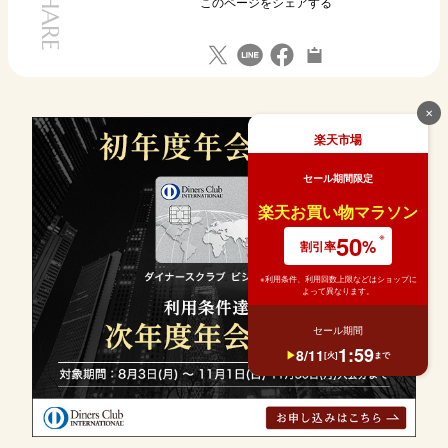
SHARE
このページをシェアする
✕
楽天市場
セール期間限定
楽天お買い物マラソン
50
%
割引率
※利用条件、利用回数上限などはショップに
よって異なります。
セール期間
1
:
59
8
/
11
[
火
]
まで