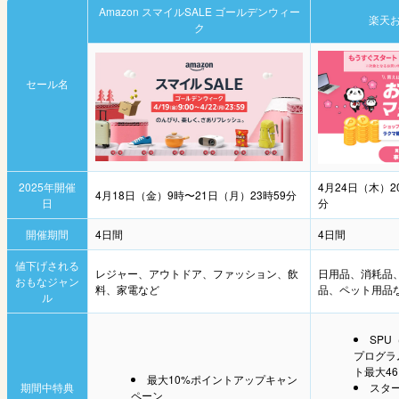
Amazon スマイルSALE ゴールデンウィー
楽天
ク
セール名
2025年開催
4月24日（木）2
4月18日（金）9時〜21日（月）23時59分
日
分
開催期間
4日間
4日間
値下げされる
レジャー、アウトドア、ファッション、飲
日用品、消耗品
おもなジャン
料、家電など
品、ペット用品
ル
SP
プログラ
ト最大46
最大10%ポイントアップキャン
期間中特典
スタ
ペーン