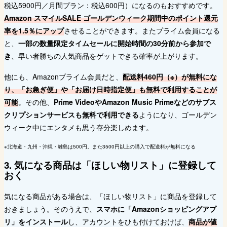
税込5900円／月間プラン：税込600円）になるのもおすすめです。
Amazon スマイルSALE ゴールデンウィーク期間中のポイント還元
率を1.5％にアップ
させることができます。またプライム会員になる
と、
一部の数量限定タイムセールに開始時間の30分前から参加で
き
、早い者勝ちの人気商品をゲットできる確率が上がります。
他にも、Amazonプライム会員だと、
配送料460円（※）が無料にな
り、「お急ぎ便」や「お届け日時指定便」も無料で利用することが
可能
。その他、
Prime VideoやAmazon Music Primeなどのサブス
クリプションサービスも無料で利用できる
ようになり、ゴールデン
ウィーク中にエンタメも思う存分楽しめます。
※北海道・九州・沖縄・離島は500円。また3500円以上の購入で配送料が無料になる
3. 気になる商品は「ほしい物リスト」に登録して
おく
気になる商品がある場合は、「ほしい物リスト」に商品を登録して
おきましょう。そのうえで、
スマホに「Amazonショッピングアプ
リ」をインストール
し、アカウントをひも付けておけば、
商品が値