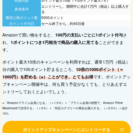
特典内容
ポイント最大10倍（＋dポイント最大1％）
エントリーし、期間中に合計1万円（税込）以上購入す
参加条件
る
獲得上限ポイント数
5000ポイント
ポイント付与日
セール終了から、約40日後
Amazonで買い物をすると、
100円の支払いごとに1ポイント付与
さ
れ、
1ポイントにつき1円相当で商品の購入に充てる
ことができま
す。
ポイント最大10倍のキャンペーンを利用すれば、通常1万円（税込）
分の購入で100ポイント貯まるところ、
10倍の1000ポイント（＝
1000円）を貯める（※）ことができ、とてもお得
です。ポイントアッ
プキャンペーン開催中は、何も買う予定がなくても、とりあえずエ
ントリーしておくとよいでしょう。
※「Amazonプライム会員になる」（＋1.5％）＋「プライム会員の状態で、Amazon Prime
Mastercardで決済する」（＋3％）＋「特定カテゴリーの商品を購入する」（＋5.5％）＝合計
10%
ポイントアップキャンペーンにエントリーする