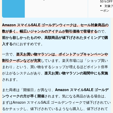
50％OF
対象
ーポン
Amazon スマイルSALE ゴールデンウィークは、セール対象商品の
数が多く、幅広いジャンルのアイテムが割引価格で登場する
ので、
前から欲しかったものや、高額商品が値下げされたタイミングで購
入する
のにおすすめです。
一方で、
楽天お買い物マラソンは、ポイントアップキャンペーンや
割引クーポンなどが充実
しています。楽天市場には「ショップ買い
まわり」という、買い物をするショップが増えるほどポイント倍率
が上がるシステムがあり、
楽天お買い物マラソンの期間中にも実施
されます。
また両者は「開催日」が異なり、
Amazon スマイルSALE ゴールデ
ンウィークの方が早く開催
されます。気になる商品がある場合は、
まずはAmazon スマイルSALE ゴールデンウィークで値下げされてい
るかチェックし、値下げされているようなら購入し、値下げされて