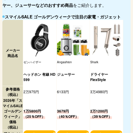
ヤー、ジューサーなどのおすすめ商品
をご紹介します。
スマイルSALE ゴールデンウィークで注目の家電・ガジェット
メーカー
商品名
ゼンハイザー
Angashion
Shark
ヘッドホン 有線 HD
ジューサー
ドライヤー
599
FlexStyle
参考価格
2万975円
6133円
3万4980円
（税込）
2026年「ス
マイルSALE
ゴールデン
1万5800円
3679円
2万1200円
ウィーク」
（25％OFF）
（40％OFF）
（39％OFF）
価格
（税込）