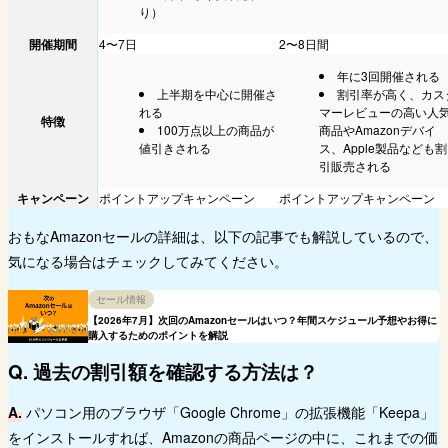
り）
開催期間
4〜7日
2〜8日間
年に3回開催される
上半期を中心に開催さ
割引率が高く、カス
れる
マーレビューの高い人
特徴
100万点以上の商品が
商品やAmazonデバイ
値引きされる
ス、Apple製品なども割
引販売される
キャンペーン
ポイントアップキャンペーン
ポイントアップキャンペーン
おもなAmazonセールの詳細は、以下の記事でも解説しているので、
気になる場合はチェックしてみてください。
セール情報
【2026年7月】次回のAmazonセールはいつ？年間スケジュール予想やお得に
購入するためのポイントを解説
Q. 過去の割引額を確認する方法は？
A.
パソコン用のブラウザ「Google Chrome」の拡張機能「Keepa」
をインストールすれば、Amazonの商品ページの中に、これまでの価