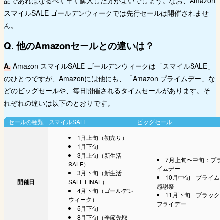
品であればなるべく早く購入した方がよいでしょう。なお、Amazon
スマイルSALE ゴールデンウィークでは先行セールは開催されませ
ん。
Q. 他のAmazonセールとの違いは？
A.
Amazon スマイルSALE ゴールデンウィークは「スマイルSALE」
のひとつですが、Amazonには他にも、「Amazon プライムデー」な
どのビッグセールや、毎日開催されるタイムセールがあります。そ
れぞれの違いは以下のとおりです。
セールの種類
スマイルSALE
ビッグセール
1月上旬（初売り）
1月下旬
3月上旬（新生活
7月上旬〜中旬：プ
SALE）
イムデー
3月下旬（新生活
10月中旬：プライム
開催日
SALE FINAL）
感謝祭
4月下旬（ゴールデン
11月下旬：ブラック
ウィーク）
フライデー
5月下旬
8月下旬（季節先取