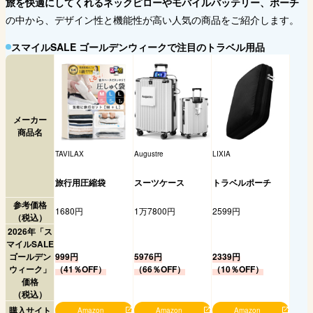
旅を快適にしてくれるネックピローやモバイルバッテリー、ポーチ
の中から、デザイン性と機能性が高い人気の商品をご紹介します。
スマイルSALE ゴールデンウィークで注目のトラベル用品
メーカー
商品名
TAVILAX
Augustre
LIXIA
旅行用圧縮袋
スーツケース
トラベルポーチ
参考価格
1680円
1万7800円
2599円
（税込）
2026年「ス
マイルSALE
ゴールデン
999円
5976円
2339円
ウィーク」
（41％OFF）
（66％OFF）
（10％OFF）
価格
（税込）
購入サイト
Amazon
Amazon
Amazon