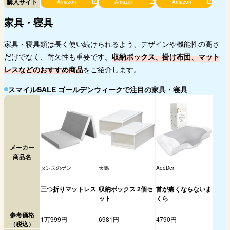
購入サイト
Amazon
Amazon
Amazon
家具・寝具
家具・寝具類は長く使い続けられるよう、デザインや機能性の高さ
だけでなく、耐久性も重要です。
収納ボックス、掛け布団、マット
レスなどのおすすめ商品
をご紹介します。
スマイルSALE ゴールデンウィークで注目の家具・寝具
メーカー
商品名
タンスのゲン
天馬
AooDen
三つ折りマットレス
収納ボックス 2個セ
首が痛くならないま
ット
くら
参考価格
1万999円
6981円
4790円
（税込）