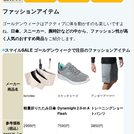
ファッションアイテム
ゴールデンウィークはアクティブに体を動かすのも楽しいですよ
ね。
日傘、スニーカー、腕時計などの中から、ファッション性が高
く人気のおすすめ商品
をご紹介します。
スマイルSALE ゴールデンウィークで注目のファッションアイテム
メーカー
商品名
konciwa
スケッチャーズ
アンダーアーマー
軽量折りたたみ日傘
Dynamight 2.0-in A
トレーニングショー
Flash
トパンツ
参考価格
2999円
7590円
3850円
（税込）