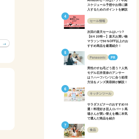
Amazonセールはいつ？年間
スケジュール予想やお得に購
入するためのポイントを解説
セール情報
次回の楽天セールはいつ？
【8/4 20時～】楽天お買い物
マラソンで50％OFF以上のお
すすめ商品を厳選紹介！
Panasonic
PR
男性のすね毛どう思う？人気
モデル石井里奈のアンサー
は？ハーフパンツに合う処理
方法をメンズ美容師が解説！
キッチンツール
サラダスピナーのおすすめ10
選！料理好き芸人ロバート馬
場さんが買い替えを機に本気
で選んだ商品を紹介
食品