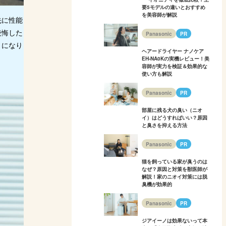
要5モデルの違いとおすすめ
を美容師が解説
先に性能
後悔した
Panasonic
PR
うになり
ヘアードライヤー ナノケア
EH-NA0Kの実機レビュー！美
容師が実力を検証＆効果的な
使い方も解説
Panasonic
PR
部屋に残る犬の臭い（ニオ
イ）はどうすればいい？原因
と臭さを抑える方法
Panasonic
PR
猫を飼っている家が臭うのは
なぜ？原因と対策を獣医師が
解説！家のニオイ対策には脱
臭機が効果的
Panasonic
PR
ジアイーノは効果ないって本