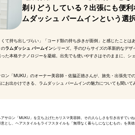
剃りどうしている？出張にも便利
ムダッシュ パームインという選
きくて持ち出しづらい」「コード類の持ち歩きが面倒」と感じたことは
クの
ラムダッシュ パームイン
シリーズ。手のひらサイズの革新的なデザ
培った本格テクノロジーを凝縮。出先でも使いやすさはそのままに、シ
ロン「MUKU」のオーナー美容師・佐脇正徳さんが、旅先・出張先で
にお出かけできる、ラムダッシュ パームインの魅力についても聞いて
ヘアサロン「MUKU」を立ち上げたカリスマ美容師。その人らしさを引き出すていね
得意とし、ヘアスタイルもライフスタイルも「無理なく暮らしになじむもの」を美徳