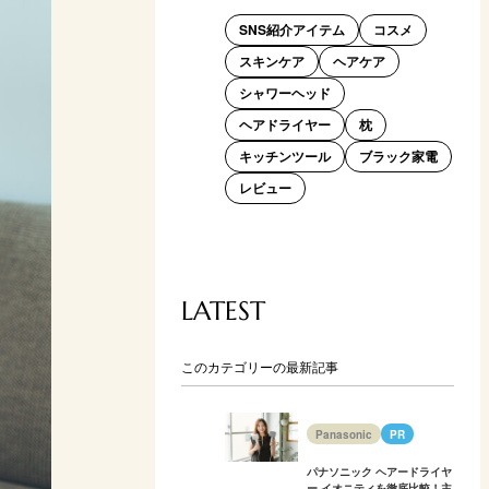
SNS紹介アイテム
コスメ
スキンケア
ヘアケア
シャワーヘッド
ヘアドライヤー
枕
キッチンツール
ブラック家電
レビュー
LATEST
このカテゴリーの最新記事
Panasonic
PR
パナソニック ヘアードライヤ
ー イオニティを徹底比較！主