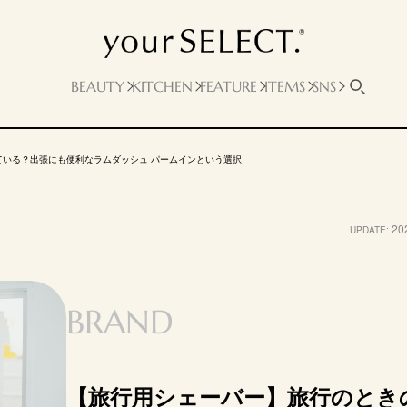
BEAUTY
KITCHEN
FEATURE
ITEMS
SNS
いる？出張にも便利なラムダッシュ パームインという選択
20
UPDATE:
BRAND
【旅行用シェーバー】旅行のとき