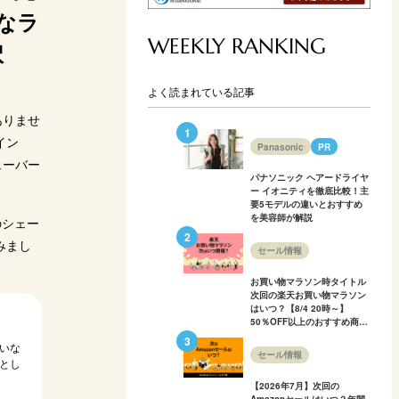
なラ
WEEKLY RANKING
択
よく読まれている記事
ありませ
イン
Panasonic
PR
ェーバー
パナソニック ヘアードライヤ
ー イオニティを徹底比較！主
要5モデルの違いとおすすめ
を美容師が解説
のシェー
みまし
セール情報
お買い物マラソン時タイトル
次回の楽天お買い物マラソン
はいつ？【8/4 20時～】
50％OFF以上のおすすめ商品
も多数紹介！
いな
セール情報
とし
【2026年7月】次回の