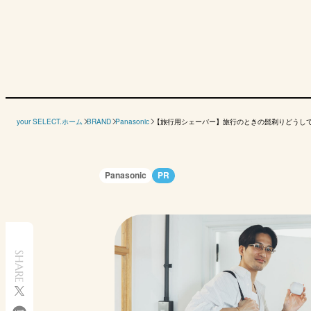
your SELECT.ホーム
BRAND
Panasonic
【旅行用シェーバー】旅行のときの髭剃りどうして
Panasonic
PR
SHARE