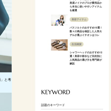
美眉メイクのプロが愛用品か
ら本当に使いやすいアイテム
を厳選
美容アイテム
バスソルトのおすすめ10選！
数々の商品を検証した人気モ
デルが選ぶイチオシはコレ
生活雑貨
シャワーヘッドのおすすめ12
選！美容や節水など目的別に
人気商品の選び方を専門家が
解説
須」と考
KEYWORD
話題のキーワード