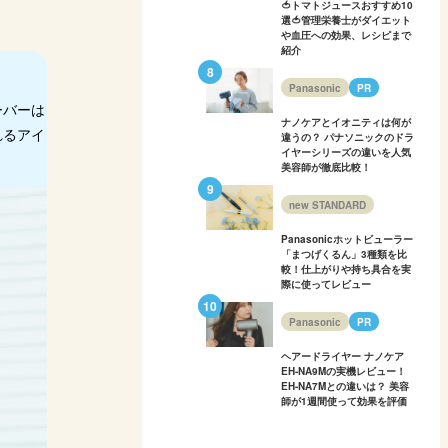
🍅トマトジュースおすすめ10
選🍅管理栄養士がダイエット
や血圧への効果、レシピまで
紹介
Panasonic
PR
ーバーは
ナノケアとイオニティは何が
れるアイ
違うの？ パナソニックのドラ
イヤーシリーズの違いを人気
美容師が徹底比較！
new STANDARD
Panasonicホットビューラー
「まつげくるん」3種類を比
較！仕上がりや持ち具合を実
際に使ってレビュー
Panasonic
PR
ヘアードライヤー ナノケア
EH-NA9Mの実機レビュー！
EH-NA7Mとの違いは？ 美容
師が1週間使って効果を評価