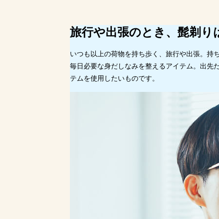
ふだん使いの剃り心地をそのまま
魅力①｜手のひらサ
旅行や出張のとき、髭剃り
魅力②｜コンパクト
魅力③｜旅行や出張
いつも以上の荷物を持ち歩く、旅行や出張。持
毎日必要な身だしなみを整えるアイテム。出先
ラムダッシュ パームイン 全機
テムを使用したいものです。
ふだん使いも旅行もこれ一台 ラム
まとめ｜旅行の髭剃りは「ふだ