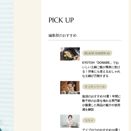
PICK UP
編集部のおすすめ
BLACK KADEN 30
KYOTOH「DONABE」でお
いしい土鍋ご飯が簡単に炊け
る！洋食にも使えるおしゃれ
な土鍋が万能すぎる
キッチンツール
急須のおすすめ10選！年間に
数千杯のお茶を淹れる専門家
が厳選した商品の魅力や使用
感を解説
コスメ
アイブロウのおすすめ10選！