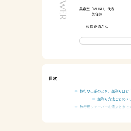
美容室「MUKU」代表
美容師
佐脇 正徳
さん
目次
旅行や出張のとき、髭剃りはど
髭剃り方法ごとのメ
旅行用シェーバーを選ぶときに
ポイント1｜持ち運
ポイント2｜外出先
ポイント3｜ふだん