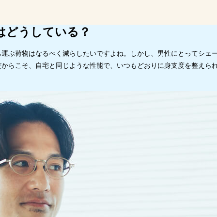
に。旅行や出張にも使いやすいパナソニック ラムダッシュ パームインの魅力
イズで持ち運びしやすい
はどうしている？
でもしっかり剃れるラムダッシュの技術
でも使いやすい仕様
ち運ぶ荷物はなるべく減らしたいですよね。しかし、男性にとってシェ
だからこそ、自宅と同じような性能で、いつもどおりに身支度を整えら
種比較一覧
ダッシュ パームイン ES-PV6Aを使ってみた
ん使いできるシェーバー」を持っていくのが快適