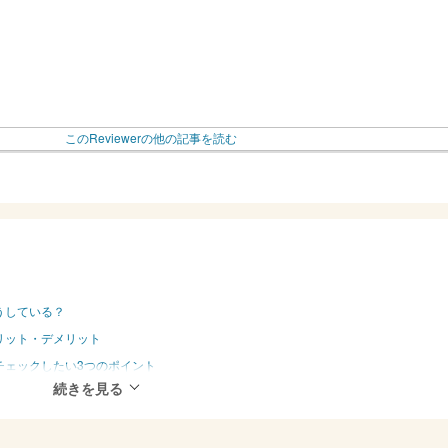
このReviewerの他の記事を読む
うしている？
リット・デメリット
チェックしたい3つのポイント
びしやすいコンパクトさ
でも使いやすい充電方法
と変わらない剃り心地