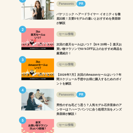
Panasonic
PR
パナソニック ヘアードライヤー イオニティを徹
底比較！主要5モデルの違いとおすすめを美容師
が解説
セール情報
次回の楽天セールはいつ？【8/4 20時～】楽天お
買い物マラソンで50％OFF以上のおすすめ商品を
厳選紹介！
セール情報
【2026年7月】次回のAmazonセールはいつ？年
間スケジュール予想やお得に購入するためのポイ
ントを解説
Panasonic
PR
男性のすね毛どう思う？人気モデル石井里奈のア
ンサーは？ハーフパンツに合う処理方法をメンズ
美容師が解説！
セール情報