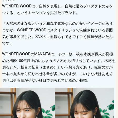
WONDER WOODは、自然を表現し、自然に還るプロダクトのみを
つくる、というミッションを掲げたブランド。
「天然木のまな板というと和風で素朴なものが多いイメージがあり
ますが、WONDER WOODはスタイリッシュで洗練されている雰囲
気が印象的でした。SNSの世界観もすてきですごく興味が湧いたん
です」
WONDERWOODのMANAITAは、その一枚一枚を木挽き職人が見極
めた樹齢100年以上のいちょうの大木から切り出しています。木材を
切るとき、板目と柾目（まさめ）という切り方があり、板目の方が
一本の丸太から切り出せる量が多いのですが、このまな板はあえて
切り出せる量が少ない柾目で切られているのが特徴。