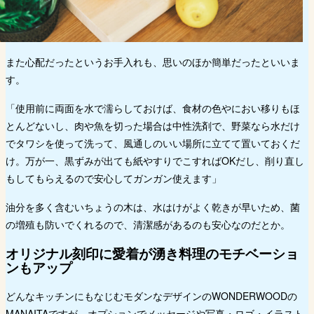
また心配だったというお手入れも、思いのほか簡単だったといいま
す。
「使用前に両面を水で濡らしておけば、食材の色やにおい移りもほ
とんどないし、肉や魚を切った場合は中性洗剤で、野菜なら水だけ
でタワシを使って洗って、風通しのいい場所に立てて置いておくだ
け。万が一、黒ずみが出ても紙やすりでこすればOKだし、削り直し
もしてもらえるので安心してガンガン使えます」
油分を多く含むいちょうの木は、水はけがよく乾きが早いため、菌
の増殖も防いでくれるので、清潔感があるのも安心なのだとか。
オリジナル刻印に愛着が湧き料理のモチベーショ
ンもアップ
どんなキッチンにもなじむモダンなデザインのWONDERWOODの
MANAITAですが、オプションでメッセージや写真・ロゴ・イラスト