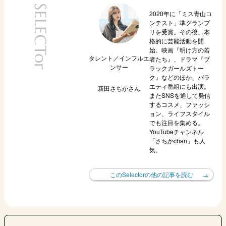
SELECTor
2020年に「ミス青山コ
ンテスト」準グランプ
リを受賞。その後、本
格的に芸能活動を開
始。映画『明け方の若
タレント／インフルエ
者たち』、ドラマ『ブ
ンサー
ラックガールズトー
ク』などのほか、バラ
エティ番組にも出演。
新田さちか
さん
またSNSを通して発信
するコスメ、ファッシ
ョン、ライフスタイル
でも注目を集める。
YouTubeチャンネル
「さちかchan」も人
気。
このSelectorの他の記事を読む