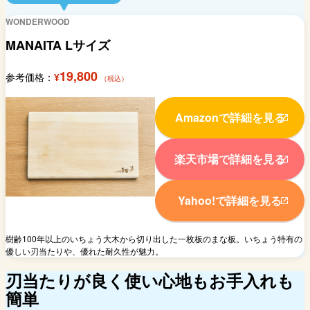
WONDERWOOD
MANAITA Lサイズ
19,800
参考価格：
¥
（税込）
Amazonで詳細を見る
楽天市場で詳細を見る
Yahoo!で詳細を見る
樹齢100年以上のいちょう大木から切り出した一枚板のまな板。いちょう特有の
優しい刃当たりや、優れた耐久性が魅力。
刃当たりが良く使い心地もお手入れも
簡単