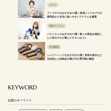
コスメ
アイブロウのおすすめ10選！美眉メイクのプロが
愛用品から本当に使いやすいアイテムを厳選
美容アイテム
バスソルトのおすすめ10選！数々の商品を検証し
た人気モデルが選ぶイチオシはコレ
生活雑貨
シャワーヘッドのおすすめ12選！美容や節水など
目的別に人気商品の選び方を専門家が解説
KEYWORD
話題のキーワード