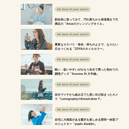
the best of your select
顔全体に使ってみて、汚れ落ちから保湿感まで大
満足の「Anuaのクレンジングオイル」
the best of your select
豊富なカラバリ・発色・持ちのよさで、なりたい
爪をつくれる「ZOYAのネイルカラー」
the best of your select
軽い・扱いやすいがかなう自分で買った初めての
調理グッズ「Kuroma IH 片手鍋」
the best of your select
自分でイチから組み立てた思い出が詰まったカメ
ラ「LomographyのKonstruktor F」
the best of your select
自宅に大画面がある贅沢を楽しめる照明一体型プ
ロジェクター「popIn Aladdin」