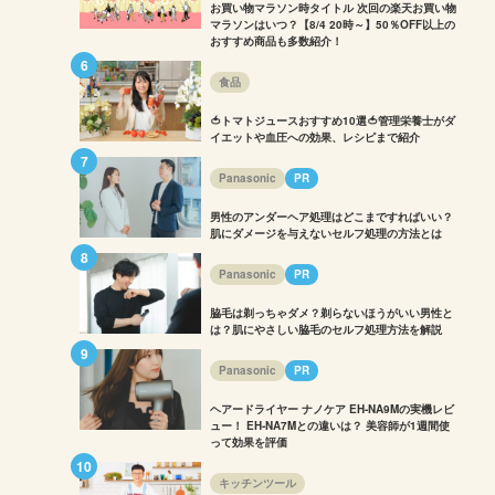
お買い物マラソン時タイトル 次回の楽天お買い物
マラソンはいつ？【8/4 20時～】50％OFF以上の
おすすめ商品も多数紹介！
食品
🍅トマトジュースおすすめ10選🍅管理栄養士がダ
イエットや血圧への効果、レシピまで紹介
Panasonic
PR
男性のアンダーヘア処理はどこまですればいい？
肌にダメージを与えないセルフ処理の方法とは
Panasonic
PR
脇毛は剃っちゃダメ？剃らないほうがいい男性と
は？肌にやさしい脇毛のセルフ処理方法を解説
Panasonic
PR
ヘアードライヤー ナノケア EH-NA9Mの実機レビ
ュー！ EH-NA7Mとの違いは？ 美容師が1週間使
って効果を評価
キッチンツール