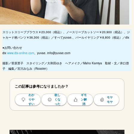
スリットスリーブブラウス￥23,000（税込）、ノースリーブカットソー￥20,900（税込）、ジ
ャカード柄パンツ￥36,300（税込）／すべてyuvae.、パールイヤリング￥8,800（税込）／dix
●お問い合わせ
dix
www.dix-online.com
、yuvae. info@yuvae.com
撮影／菅原景子 スタイリング／大和田ゆき ヘアメイク／Maho Kamiya 取材・文／井口啓
子 編集／宮川みなみ（Roaster）
この記事は参考になりましたか？
わか
欲し
ギモ
モヤ
りや
くな
ン解
モヤ
すい
った
消