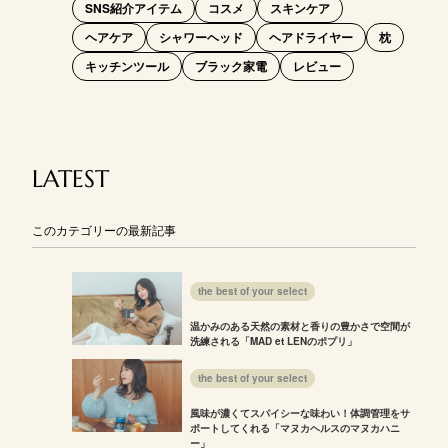
SNS紹介アイテム
コスメ
スキンケア
ヘアケア
シャワーヘッド
ヘアドライヤー
枕
キッチンツール
ブラック家電
レビュー
LATEST
このカテゴリーの最新記事
the best of your select
温かみのある天然の素材と香りの豊かさで空間が
洗練される「MAD et LENのポプリ」
the best of your select
風味が濃くてスパイシーな味わい！体調管理をサ
ポートしてくれる「マヌカヘルスのマヌカハニ
ー」