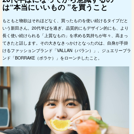
は“本当にいいもの ”を買うこと
Q. 買って後悔したものはある？
Q. 買い物の頻度はどれくらい？
もともと物欲はそれほどなく、買ったものを使い続けるタイプだと
Q. 自分がお店をするなら、どんな店を
やりたい？
いう新田さん。20代半ばを過ぎ、品質的にもデザイン的にも、より
長く使い続けられる「上質なもの」を求める気持ちが年々、高まっ
てきたと話します。その大きなきっかけとなったのは、自身が手掛
けるファッションブランド「VALLAN（バラン）」、ジュエリーブラ
ンド「BORRAKE（ボラケ）」をローンチしたこと。