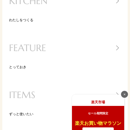
KITCHEN
スキンケア
ヘアケア
わたしをつくる
キッチン家電
キッチンツール
FEATURE
食品
とっておき
一生モノ lifetime item
気になるあの人が買ったもの
ITEMS
ニッポン、地方のいいモノ
✕
楽天市場
new STANDARD
BLACK KADEN 30
セール期間限定
ずっと使いたい
キッチンツール図鑑
楽天お買い物マラソン
BRAND PR（ブランド特集）
家電
ライ