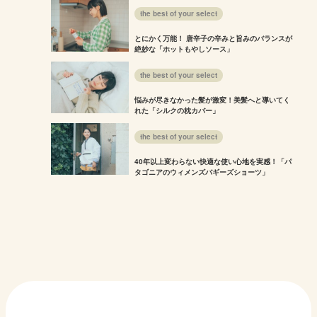
the best of your select
とにかく万能！ 唐辛子の辛みと旨みのバランスが
絶妙な「ホットもやしソース」
the best of your select
悩みが尽きなかった髪が激変！美髪へと導いてく
れた「シルクの枕カバー」
the best of your select
40年以上変わらない快適な使い心地を実感！「パ
タゴニアのウィメンズバギーズショーツ」