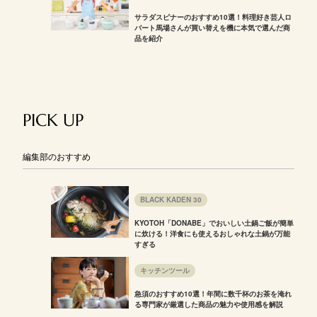
サラダスピナーのおすすめ10選！料理好き芸人ロ
バート馬場さんが買い替えを機に本気で選んだ商
品を紹介
PICK UP
編集部のおすすめ
BLACK KADEN 30
KYOTOH「DONABE」でおいしい土鍋ご飯が簡単
に炊ける！洋食にも使えるおしゃれな土鍋が万能
すぎる
キッチンツール
急須のおすすめ10選！年間に数千杯のお茶を淹れ
る専門家が厳選した商品の魅力や使用感を解説