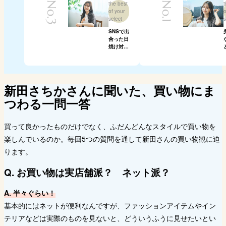
No.3
the best
No.1
t
of your
o
select
s
SNSで出
合った日
焼け対策
を続けた
くなる日
焼け止め
「HACCI
日焼け止
新田さちかさんに聞いた、買い物にま
めシリー
つわる一問一答
ズ」
買って良かったものだけでなく、ふだんどんなスタイルで買い物を
楽しんでいるのか。毎回5つの質問を通して新田さんの買い物観に迫
ります。
Q. お買い物は実店舗派？ ネット派？
A. 半々ぐらい！
基本的にはネットが便利なんですが、ファッションアイテムやイン
テリアなどは実際のものを見ないと、どういうふうに見せたいとい