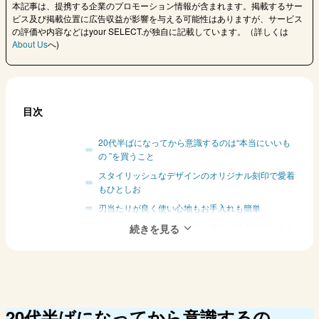
本記事は、提携する企業のプロモーション情報が含まれます。掲載するサー
ビス及び掲載位置に広告収益が影響を与える可能性はありますが、サービス
の評価や内容などはyour SELECT.が独自に記載しています。（詳しくは
About Us
へ)
目次
20代半ばになってから意識するのは“本当にいいも
の ”を買うこと
スタイリッシュなデザインのオリジナル刻印で愛着
もひとしお
刃当たりが良く使い心地もお手入れも簡単
オリジナル刻印に愛着が湧き料理のモチ
ベーションもアップ
新田さちかさんに聞いた、買い物にまつわる一問一
答
Q. お買い物は実店舗派？ ネット派？
20代半ばになってから意識するの
Q. 初めてのお給料で買ったものは？