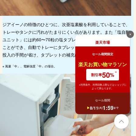
ジアイーノの特徴のひとつに、次亜塩素酸を利用していることで、
トレーやタンクに汚れがたまりにくい点があります。また「塩自動
✕
ユニット」には約60〜70粒の塩タブレットを事前にセットしておく
楽天市場
ことができ、自動でトレーにタブレットを投入してくれます。手動
投入の手間が省け、タブレットの補充は約8ヶ月に1回
で済みます。
セール期間限定
※
楽天お買い物マラソン
※ 風量「中」、電解強度「中」の場合。
50
%
割引率
※利用条件、利用回数上限などはショップに
よって異なります。
セール期間
1
:
59
8
/
11
[
火
]
まで