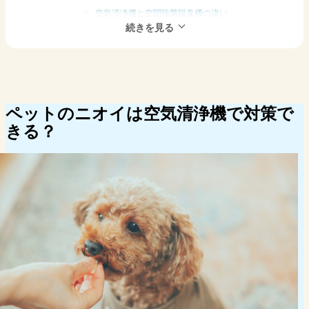
空気清浄機と空間除菌脱臭機の違い
ペット臭対策におすすめ！次亜塩素酸
空間除菌脱臭機 ジアイーノの特徴
ジアイーノとは？
ジアイーノの脱臭効果
ペットエディション F-MV5020Cのペッ
ペットのニオイは空気清浄機で対策で
トと人に優しい仕様
きる？
ジアイーノ ペットエディションを愛犬家が実際に
使って脱臭力をレビュー
犬のいる部屋で使ってみた脱臭力の変化
リビングに置きやすい？サイズ感と運転
音
ペットと暮らす家庭でも使いやすい？日
常の使い勝手
ジアイーノに関するよくある疑問 Q&A
次亜塩素酸を部屋で使ってもペットに影
響はない？
ペットのトイレのニオイにも効果はあ
る？