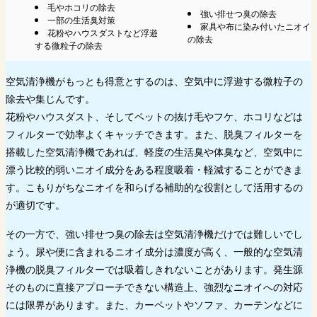
毛やホコリの除去
強い排せつ臭の除去
一部の生活臭対策
家具や布に染み付いたニオイ
花粉やハウスダストなど浮遊
の除去
する微粒子の除去
空気清浄機がもっとも得意とするのは、空気中に浮遊する微粒子の
除去や集じんです。
花粉やハウスダスト、そしてペットの抜け毛やフケ、ホコリなどは
フィルターで効率よくキャッチできます。また、脱臭フィルターを
搭載した空気清浄機であれば、軽度の生活臭や体臭など、空気中に
漂う比較的弱いニオイ成分をある程度吸着・軽減することができま
す。こもりがちなニオイを和らげる補助的な役割として活用するの
が適切です。
その一方で、強い排せつ臭の除去は空気清浄機だけでは難しいでし
ょう。尿や便に含まれるニオイ成分は濃度が高く、一般的な空気清
浄機の脱臭フィルターでは吸着しきれないことがあります。発生源
そのものに直接アプローチできない構造上、強烈なニオイへの対応
には限界があります。また、カーペットやソファ、カーテンなどに