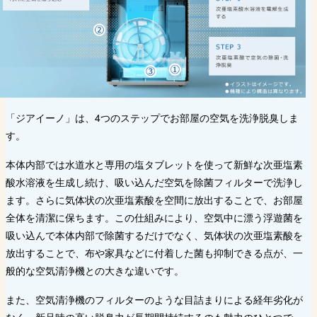
「ジアイーノ」は、4つのステップでお部屋の空気を洗浄脱臭しま
す。
本体内部では水道水と専用の塩タブレットを使って新鮮な次亜塩素
酸水溶液を生成し続け、吸い込んだ空気を除菌フィルターで洗浄し
ます。さらに気体状の次亜塩素酸を空間に放出することで、お部屋
全体を清潔に保ちます。この仕組みにより、空気中に漂う浮遊菌を
吸い込んで本体内部で除菌するだけでなく、気体状の次亜塩素酸を
放出することで、布や家具などに付着した菌も抑制できる点が、一
般的な空気清浄機との大きな違いです。
また、空気清浄機のフィルターのような目詰まりによる経年劣化が
なく、新品時の高い脱臭力が長期間持続するのも魅力のひとつで