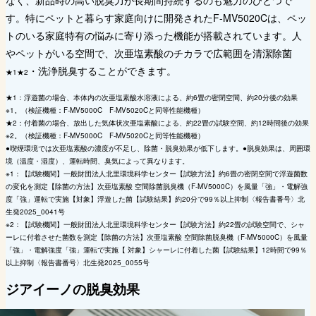
す。特にペットと暮らす家庭向けに開発されたF-MV5020Cは、ペッ
トのいる家庭特有の悩みに寄り添った機能が搭載されています。人
やペットがいる空間で、次亜塩素酸のチカラで広範囲を清潔除菌
・洗浄脱臭することができます。
★1★2
★1：浮遊菌の場合、本体内の次亜塩素酸水溶液による、約6畳の密閉空間、約20分後の効果
※1。（検証機種：F-MV5000C F-MV5020Cと同等性能機種）
★2：付着菌の場合、放出した気体状次亜塩素酸による、約22畳の試験空間、約12時間後の効果
※2。（検証機種：F-MV5000C F-MV5020Cと同等性能機種）
●喫煙環境では次亜塩素酸の濃度が不足し、除菌・脱臭効果が低下します。●脱臭効果は、周囲環
境（温度・湿度）、運転時間、臭気によって異なります。
※1：【試験機関】一般財団法人北里環境科学センター【試験方法】約6畳の密閉空間で浮遊菌数
の変化を測定【除菌の方法】次亜塩素酸 空間除菌脱臭機（F-MV5000C）を風量「強」・電解強
度「強」運転で実施【対象】浮遊した菌【試験結果】約20分で99％以上抑制〈報告書番号〉北
生発2025_0041号
※2：【試験機関】一般財団法人北里環境科学センター【試験方法】約22畳の試験空間で、シャ
ーレに付着させた菌数を測定【除菌の方法】次亜塩素酸 空間除菌脱臭機（F-MV5000C）を風量
「強」・電解強度「強」運転で実施【 対象】シャーレに付着した菌【試験結果】12時間で99％
以上抑制〈報告書番号〉北生発2025_0055号
ジアイーノの脱臭効果