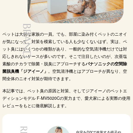
BRAND
ペットは大切な家族の一員。でも、部屋に染み付くペットのニオイ
が気になって、対策を模索している人も少なくないはず。実は、ペ
ット臭にはいくつかの種類があり、一般的な空気清浄機だけでは対
応しきれないケースが多いのです。そこで注目したいのが、次亜塩
素酸のチカラで除菌・脱臭にアプローチする
パナソニックの空間除
菌脱臭機「ジアイーノ」
。空気清浄機とはアプローチが異なり、空
間全体のニオイ対策が期待できます。
本記事では、ペット臭の原因と対策、そしてジアイーノのペットエ
ディションモデル F-MV5020Cの実力まで、愛犬家による実際の使用
レビューをもとに徹底解説します。
自宅をDIYで改装する様子や、