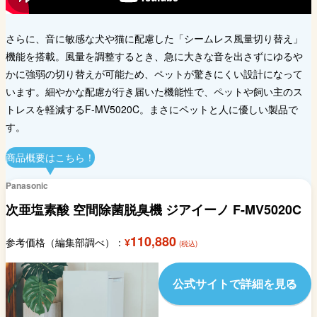
さらに、音に敏感な犬や猫に配慮した「シームレス風量切り替え」
機能を搭載。風量を調整するとき、急に大きな音を出さずにゆるや
かに強弱の切り替えが可能ため、ペットが驚きにくい設計になって
います。細やかな配慮が行き届いた機能性で、ペットや飼い主のス
トレスを軽減するF-MV5020C。まさにペットと人に優しい製品で
す。
商品概要はこちら！
Panasonic
次亜塩素酸 空間除菌脱臭機 ジアイーノ F-MV5020C
110,880
参考価格（編集部調べ）：
¥
(税込)
公式サイトで詳細を見る