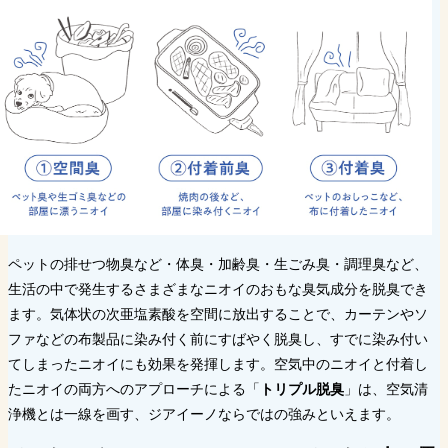
ペットの排せつ物臭など・体臭・加齢臭・生ごみ臭・調理臭など、
生活の中で発生するさまざまなニオイのおもな臭気成分を脱臭でき
ます。気体状の次亜塩素酸を空間に放出することで、カーテンやソ
ファなどの布製品に染み付く前にすばやく脱臭し、すでに染み付い
てしまったニオイにも効果を発揮します。空気中のニオイと付着し
たニオイの両方へのアプローチによる「
トリプル脱臭
」は、空気清
浄機とは一線を画す、ジアイーノならではの強みといえます。