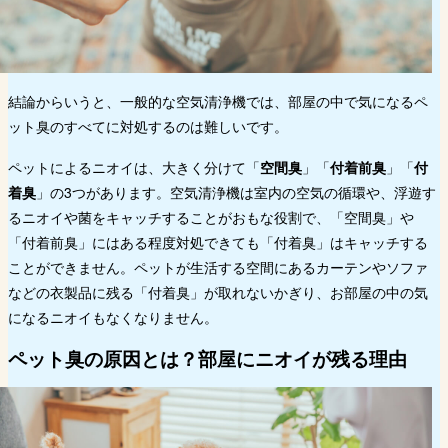
ペットのいる部屋ではどこに置くと効果
的？
ペットの毛やホコリが多い部屋でも使え
る？
結論からいうと、一般的な空気清浄機では、部屋の中で気になるペ
まとめ｜ぺット臭対策にはジアイーノのような空間
ット臭のすべてに対処するのは難しいです。
除菌脱臭機がおすすめ
ペットによるニオイは、大きく分けて「
空間臭
」「
付着前臭
」「
付
着臭
」の3つがあります。空気清浄機は室内の空気の循環や、浮遊す
るニオイや菌をキャッチすることがおもな役割で、「空間臭」や
「付着前臭」にはある程度対処できても「付着臭」はキャッチする
ことができません。ペットが生活する空間にあるカーテンやソファ
などの衣製品に残る「付着臭」が取れないかぎり、お部屋の中の気
になるニオイもなくなりません。
ペット臭の原因とは？部屋にニオイが残る理由