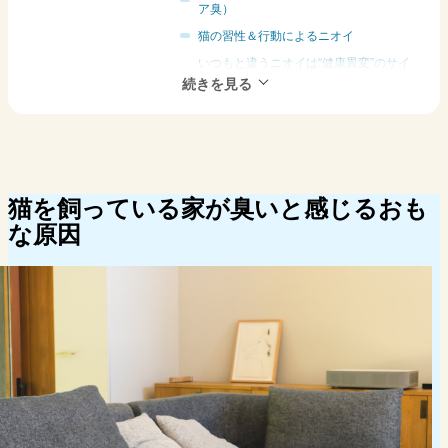
ア臭）
猫の習性＆行動によるニオイ
いつもと違うニオイは“健康異変”のサイ
ンかも
猫の飼育環境によるニオイ
猫と心地よく暮らすためのニオイ対策
獣医師に聞いた、猫のニオイ対策の基本
猫を飼っている家にニオイが残る理由
猫を飼っている家が臭いと感じるおも
猫のいる部屋のニオイ対策は空間全体の
な原因
ケアが重要
猫を飼っている家庭で選ばれている次亜塩素酸 空
間除菌脱臭機「ジアイーノ」とは
猫を2匹飼っているデザイナーがジアイ
ーノを使ってみた
猫を飼っている家のニオイが気になる人のよくある
疑問 Q＆A
猫は犬より臭わないはずなのに、なぜ家
は臭くなるの？
毎日掃除しているのにニオイが取れない