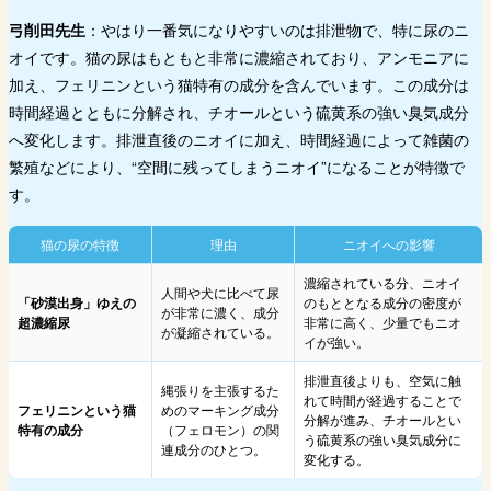
弓削田先生
：やはり一番気になりやすいのは排泄物で、特に尿のニ
オイです。猫の尿はもともと非常に濃縮されており、アンモニアに
加え、フェリニンという猫特有の成分を含んでいます。この成分は
時間経過とともに分解され、チオールという硫黄系の強い臭気成分
へ変化します。排泄直後のニオイに加え、時間経過によって雑菌の
繁殖などにより、“空間に残ってしまうニオイ”になることが特徴で
す。
猫の尿の特徴
理由
ニオイへの影響
濃縮されている分、ニオイ
人間や犬に比べて尿
「砂漠出身」ゆえの
のもととなる成分の密度が
が非常に濃く、成分
超濃縮尿
非常に高く、少量でもニオ
が凝縮されている。
イが強い。
排泄直後よりも、空気に触
縄張りを主張するた
れて時間が経過することで
フェリニンという猫
めのマーキング成分
分解が進み、チオールとい
特有の成分
（フェロモン）の関
う硫黄系の強い臭気成分に
連成分のひとつ。
変化する。