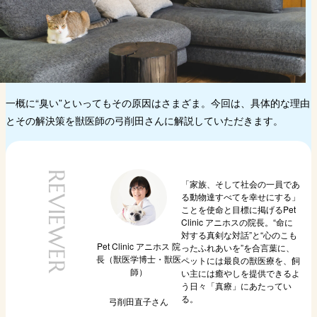
のはなぜ？
消臭スプレーや芳香剤だけではダメ？
脱臭機や空気清浄機は本当に効果があ
る？
一概に“臭い”といってもその原因はさまざま。今回は、具体的な理由
とその解決策を獣医師の弓削田さんに解説していただきます。
REVIEWER
「家族、そして社会の一員であ
る動物達すべてを幸せにする」
ことを使命と目標に掲げるPet
Clinic アニホスの院長。“命に
対する真剣な対話”と“心のこも
Pet Clinic アニホス 院
ったふれあいを”を合言葉に、
長（獣医学博士・獣医
ペットには最良の獣医療を、飼
師）
い主には癒やしを提供できるよ
う日々「真療」にあたってい
る。
弓削田直子
さん