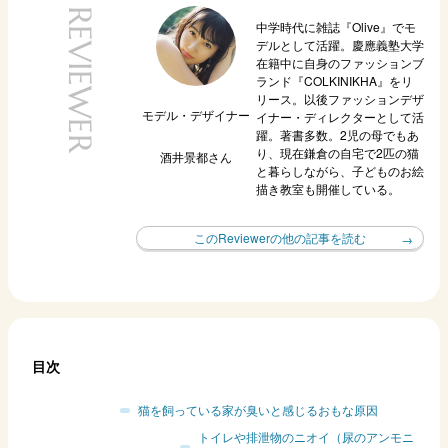
REVIEWER
中学時代に雑誌『Olive』でモ
デルとして活躍。慶應義塾大学
在籍中に自身のファッションブ
ランド『COLKINIKHA』をリ
リース。以後ファッションデザ
モデル・デザイナー
イナー・ディレクターとして活
躍。著書多数。2児の母でもあ
り、現在鎌倉の自宅で2匹の猫
酒井景都
さん
と暮らしながら、子どものお絵
描き教室も開催している。
このReviewerの他の記事を読む
目次
猫を飼っている家が臭いと感じるおもな原因
トイレや排泄物のニオイ（尿のアンモニ