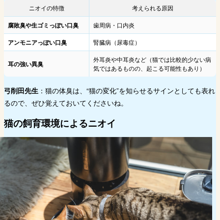
ニオイの特徴
考えられる原因
腐敗臭や生ゴミっぽい口臭
歯周病・口内炎
アンモニアっぽい口臭
腎臓病（尿毒症）
外耳炎や中耳炎など（猫では比較的少ない病
耳の強い異臭
気ではあるものの、起こる可能性もあり）
弓削田先生
：猫の体臭は、“猫の変化”を知らせるサインとしても表れ
るので、ぜひ覚えておいてくださいね。
猫の飼育環境によるニオイ