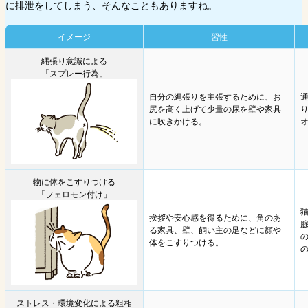
に排泄をしてしまう、そんなこともありますね。
イメージ
習性
縄張り意識による
「スプレー行為」
自分の縄張りを主張するために、お
尻を高く上げて少量の尿を壁や家具
に吹きかける。
物に体をこすりつける
「フェロモン付け」
挨拶や安心感を得るために、角のあ
る家具、壁、飼い主の足などに顔や
体をこすりつける。
の
ストレス・環境変化による粗相