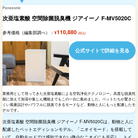
Panasonic
次亜塩素酸 空間除菌脱臭機 ジアイーノ F-MV5020C
110,880
参考価格（編集部調べ）：
¥
(税込)
公式サイトで詳細を見る
業務用として培ってきた次亜塩素酸による空気浄化テクノロジー。高度な脱臭性
能に加えて加湿や集じん機能までもこの一台に集めました。ペットたちが驚きに
くい風量設計やパワフルに脱臭できるモードなど、動物と人にもっと配慮したモ
デルです。
次亜塩素酸 空間除菌脱臭機 ジアイーノ F-MV5020Cは、動物と人に
配慮したペットエディションモデル。「ニオイモード」を搭載して
いて、自動モードでは感知できない微小なニオイにも反応し、トイ