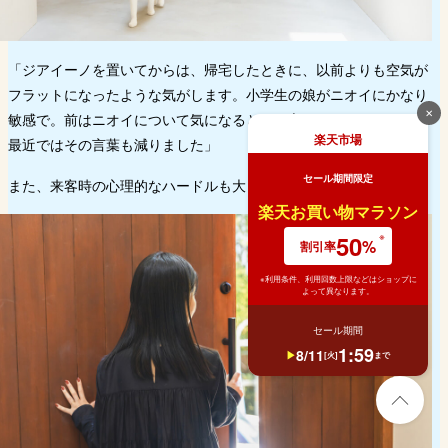
「ジアイーノを置いてからは、帰宅したときに、以前よりも空気が
フラットになったような気がします。小学生の娘がニオイにかなり
✕
敏感で。前はニオイについて気になるとよく言っていたのですが、
楽天市場
最近ではその言葉も減りました」
セール期間限定
また、来客時の心理的なハードルも大きく下がったそう。
楽天お買い物マラソン
50
%
割引率
※利用条件、利用回数上限などはショップに
よって異なります。
セール期間
1
:
59
8
/
11
[
火
]
まで