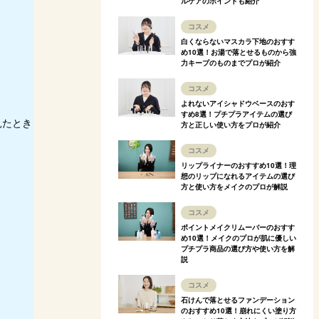
ルケアのポイントも紹介
コスメ
白くならないマスカラ下地のおすす
め10選！お湯で落とせるものから強
力キープのものまでプロが紹介
コスメ
よれないアイシャドウベースのおす
すめ8選！プチプラアイテムの選び
見たとき
方と正しい使い方をプロが紹介
コスメ
リップライナーのおすすめ10選！理
想のリップになれるアイテムの選び
方と使い方をメイクのプロが解説
コスメ
ポイントメイクリムーバーのおすす
め10選！メイクのプロが肌に優しい
プチプラ商品の選び方や使い方を解
説
コスメ
石けんで落とせるファンデーション
のおすすめ10選！崩れにくい塗り方