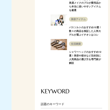
美眉メイクのプロが愛用品か
ら本当に使いやすいアイテム
を厳選
美容アイテム
バスソルトのおすすめ10選！
数々の商品を検証した人気モ
デルが選ぶイチオシはコレ
生活雑貨
シャワーヘッドのおすすめ12
選！美容や節水など目的別に
人気商品の選び方を専門家が
解説
KEYWORD
話題のキーワード