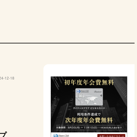
ブラウン系
コーセー
資生堂
エキップ
Clue
24-12-18
E デアリング
ヴィセ アヴァン マ
NARS アフターグ
SUQQU シアー マ
&be 
ィスティンク
ルチスティックカラ
ロー センシュアル
ット リップスティ
プスティック
ー
シャイン リップス
ック
ティック
RE 2B
201 ウォームブラウ
011 SCARLET
06 樹皮
ナッツ
HTFUL
ン
1980円
4730円
5500円
2200円
マット
ツヤ
マット
シアー
プ
mazon
Amazon
Amazon
Amazon
A