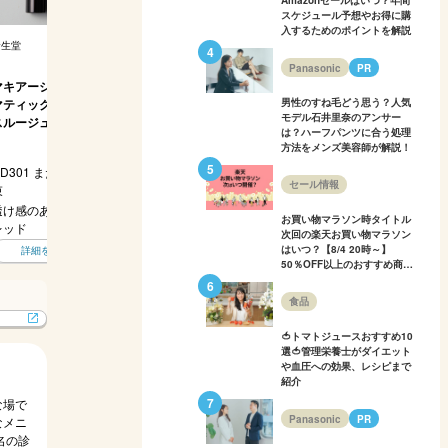
Amazonセールはいつ？年間
スケジュール予想やお得に購
入するためのポイントを解説
資生堂
ACRO
コーセー
資生堂
Panasonic
PR
マキアージュ ドラ
THREE デアリング
ヴィセ アヴァン マ
NARS アフターグ
S
マティックエッセン
リィディスティンク
ルチスティックカラ
ロー センシュアル
男性のすね毛どう思う？人気
モデル石井里奈のアンサー
スルージュ
トリップスティック
ー
シャイン リップス
は？ハーフパンツに合う処理
ティック
方法をメンズ美容師が解説！
RD301 また会う約
08 DARE 2B
201 ウォームブラウ
011 SCARLET
0
セール情報
束
DELIGHTFUL
ン
透け感のある主役級
鮮やかな色味のレッ
健康的なコーラルレ
光沢・ツヤのある上
お買い物マラソン時タイトル
レッド
ドリップ
ッド
品ブラウン
次回の楽天お買い物マラソン
はいつ？【8/4 20時～】
詳細を見る
詳細を見る
詳細を見る
詳細を見る
50％OFF以上のおすすめ商品
も多数紹介！
食品
🍅トマトジュースおすすめ10
選🍅管理栄養士がダイエット
や血圧への効果、レシピまで
紹介
な場で
Panasonic
PR
なメニ
0名の診