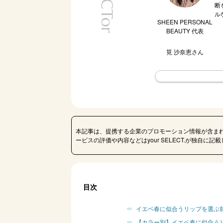
SELECTor
断
ル
SHEEN PERSONAL
BEAUTY 代表
筧 沙奈恵
さん
本記事は、提携する企業のプロモーション情報が含ま
ービスの評価や内容などはyour SELECT.が独自に
目次
イエベ春に似合うリップを選ぶ
【カラー別】イエベ春に似合うリ