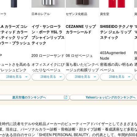
ポーラ
日本ロレアル
セザンヌ化粧品
資生堂
.A カラーズ コレ
イヴ・サンローラ
CEZANNE リップ
SHISEIDO テクノサ
クティッド カラー
ン・ボーテ YSL ラ
カラーシールド
テン ジェル リップ
スティック リップ
ブシャインリップス
スティック
カラー・ブラッシュ
ティック
403Augmented
P
200 ロージーサンド
06 ロゼベージュ
Nude
キュートさを高める
オフィスメイクにぴ
落ち着いたピンクベ
密着感の高い明るめ
フレッシュピンク
ったりなベージュ
ージュの粘膜リップ
ベージュ
詳細を見る
詳細を見る
詳細を見る
詳細を見る
楽天市場のランキングへ
Yahoo!ショッピングのランキングへ
生時代に読者モデルや化粧品メーカーのビューティーアドバイザーとしてさまざま
躍。現在は、パーソナルカラー診断・骨格診断・顔タイプ診断・養成講座など多彩
ーがある目白のサロン「SHEEN PERSONAL BEAUTY」の代表として、年間約50