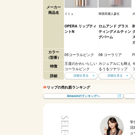
メーカー
商品名
イミュ
韓国高麗人蔘社
OPERA リップティ
ロムアンド グラス
B
ントN
ティングメルティン
グバーム
カラー
05コーラルピンク
08 コーラリア
F
（型番）
王道のかわいらしい
カジュアルにも映え
特徴
コーラルピンク
るうるツヤリップ
詳細
詳細を見る
詳細を見る
リップの売れ筋ランキング
Amazonのランキングへ
学
活
ュ