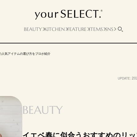
ュ系
レッド系
BEAUTY
KITCHEN
FEATURE
ITEMS
SNS
の人気アイテムの選び方をプロが紹介
アル
セザンヌ化粧品
資生堂
資生堂
ACRO
20
UPDATE:
サンローラ
CEZANNE リップ
SHISEIDO テクノサ
マキアージュ ドラ
THRE
テ YSL ラ
カラーシールド
テン ジェル リップ
マティックエッセン
リィデ
インリップス
スティック
スルージュ
トリッ
ク
BEAUTY
403Augmented
RD301 また会う約
08 DA
ロージーサンド
06 ロゼベージュ
Nude
束
DELIG
660円
3960円
3300円
4290円
シアー
ツヤ
ツヤ
マット
イエベ春に似合うおすすめのリッ
mazon
Amazon
Amazon
Amazon
A