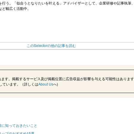
を行う。「似合うとなりたいを叶える」アドバイザーとして、企業研修や記事執筆
など幅広く活動中。
このSelectorの他の記事を読む
れます。掲載するサービス及び掲載位置に広告収益が影響を与える可能性はあります
記載しています。（詳しくは
About Us
へ)
前に知っておきたいこと
ップのおすすめ15選