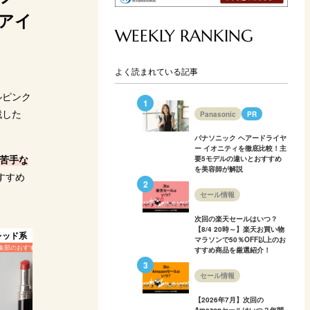
アイ
天市場
楽天市場
楽天市場
楽天市場
楽
WEEKLY RANKING
ahoo!
Yahoo!
Yahoo!
Yahoo!
Y
よく読まれている記事
ルピンク
戦した
Panasonic
PR
パナソニック ヘアードライヤ
ー イオニティを徹底比較！主
苦手な
要5モデルの違いとおすすめ
を美容師が解説
すすめ
セール情報
次回の楽天セールはいつ？
【8/4 20時～】楽天お買い物
レッド系
ブラウン系
マラソンで50％OFF以上のお
すすめ商品を厳選紹介！
セール情報
【2026年7月】次回の