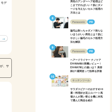
男性のアンダーヘア処理はど
、モデ
こまですればいい？肌にダメ
ージを与えないセルフ処理の
方法とは
Panasonic
PR
脇毛は剃っちゃダメ？剃らな
いほうがいい男性とは？肌に
やさしい脇毛のセルフ処理方
法を解説
Panasonic
PR
ヘアードライヤー ナノケア
EH-NA9Mの実機レビュー！
が、サ
EH-NA7Mとの違いは？ 美容
師が1週間使って効果を評価
キッチンツール
サラダスピナーのおすすめ10
選！料理好き芸人ロバート馬
場さんが買い替えを機に本気
で選んだ商品を紹介