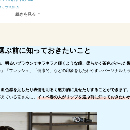
リップ活用術
くある疑問 Q＆A
Yahoo!ショッピングの人気ランキングをチェック
選ぶ前に知っておきたいこと
色、明るいブラウンでキラキラと輝くような瞳、柔らかく茶色がかった
い」「フレッシュ」「健康的」などの印象をもたれやすいパーソナルカ
、血色感を足したり表情を明るく魅力的に見せたりすることができます
答えている筧さんに、
イエベ春の人がリップを選ぶ前に知っておきたい