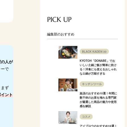
PICK UP
編集部のおすすめ
BLACK KADEN 30
髪の人が
KYOTOH「DONABE」でお
いしい土鍋ご飯が簡単に炊け
ラーで
る！洋食にも使えるおしゃれ
な土鍋が万能すぎる
キッチンツール
。まず
急須のおすすめ10選！年間に
ポイント
数千杯のお茶を淹れる専門家
が厳選した商品の魅力や使用
感を解説
コスメ
アイブロウのおすすめ10選！