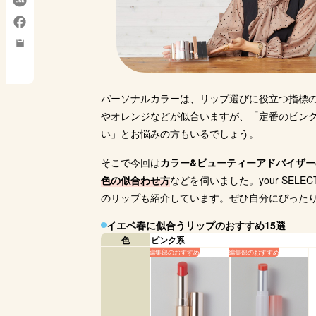
購入サイト
楽天市場
楽天市場
楽天市場
楽
Yahoo!
Yahoo!
Yahoo!
Y
パーソナルカラーは、リップ選びに役立つ指標
やオレンジなどが似合いますが、「定番のピン
い」とお悩みの方もいるでしょう。
そこで今回は
カラー&ビューティーアドバイサ
色の似合わせ方
などを伺いました。your SE
のリップも紹介しています。ぜひ自分にぴった
イエベ春に似合うリップのおすすめ15選
色
ピンク系