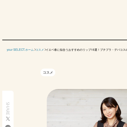
色
ピンク系
ベージ
your SELECT.ホーム
コスメ
イエベ春に似合うおすすめのリップ15選！プチプラ・デパコス
メーカー
商品名
イミュ
韓国高麗人蔘社
ポーラ
日本ロレ
コスメ
OPERA リップティ
ロムアンド グラス
B.A カラーズ コレ
イヴ・
ントN
ティングメルティン
クティッド カラー
ン・ボー
グバーム
スティック リップ
ブシャ
カラー・ブラッシュ
ティッ
カラー
05コーラルピンク
08 コーラリア
FP
200 
（型番）
SHARE
参考価格
1760円
1320円
4620円
5940円
（税込）
仕上がり
ツヤ
ツヤ
ツヤ
ツヤ
Amazon
Amazon
Amazon
A