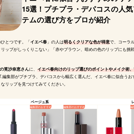
15選！プチプラ・デパコスの人気
天市場
楽天市場
楽天市場
楽天市場
楽
テムの選び方をプロが紹介
ahoo!
Yahoo!
Yahoo!
Yahoo!
Y
のひとつです。「
イエベ春
」の人は
明るくクリアな色が得意
で、コーラ
クリップがしっくりこない」「赤やブラウン、暗めの色のリップにも挑
゙ーの筧沙奈恵さん
に、
イエベ春向けのリップ選びのポイントやメイク術、
LECT.編集部がプチプラ、デパコスから幅広く選んだ、イエベ春に似合うお
りなリップを見つけてみてください。
ベージュ系