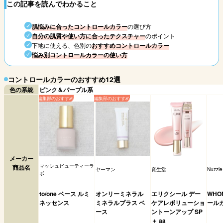
この記事を読んでわかること
肌悩みに合ったコントロールカラー
の選び方
自分の肌質や使い方に合ったテクスチャー
のポイント
下地に使える、色別の
おすすめコントロールカラー
悩み別コントロールカラーの使い方
コントロールカラーのおすすめ12選
色の系統
ピンク＆パープル系
メーカー
マッシュビューティーラ
商品名
ヤーマン
資生堂
Nuzzle
ボ
to/one ベース ルミ
オンリーミネラル
エリクシール デー
WHO
ネッセンス
ミネラルプラス ベ
ケアレボリューショ
ール
ース
ントーンアップ SP
＋ aa