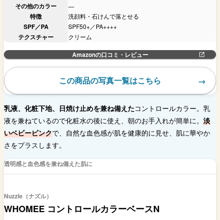
その他のカラー
―
特徴
洗顔料・石けんで落とせる
SPF／PA
SPF50+／PA++++
テクスチャー
クリーム
Amazonの口コミ・レビュー
この商品の写真一覧はこちら
乳液、化粧下地、日焼け止めを兼ね備えた
コントロールカラー。乳
液を兼ねているので化粧水の後に使え、朝のお手入れが簡単に。
淡
いベビーピンク
で、自然な血色感が肌を健康的に見せ、肌に華やか
さをプラスします。
透明感と血色感を兼ね備えた肌に
Nuzzle（ナズル）
WHOMEE コントロールカラーベースN