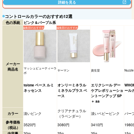
詳細を見る
コントロールカラーのおすすめ12選
色の系統
ピンク＆パープル系
メーカー
マッシュビューティーラ
商品名
ヤーマン
資生堂
Nuzzle
ボ
to/one ベース ルミ
オンリーミネラル
エリクシール デー
WHO
ネッセンス
ミネラルプラス ベ
ケアレボリューショ
ール
ース
ントーンアップ SP
＋ aa
クリアナチュラル
カラー
淡いピンク
淡いベビーピンク
パー
（ラベンダー）
参考価格
3520円
3080円
3410円
1980
（税込）
内容量
30m
25g
35g
15g