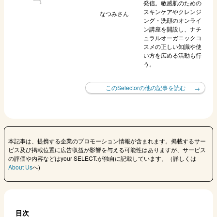
発信。敏感肌のための
スキンケアやクレンジ
なつみ
さん
ング・洗顔のオンライ
ン講座を開設し、ナチ
ュラルオーガニックコ
スメの正しい知識や使
い方を広める活動も行
う。
このSelectorの他の記事を読む
本記事は、提携する企業のプロモーション情報が含まれます。掲載するサー
ビス及び掲載位置に広告収益が影響を与える可能性はありますが、サービス
の評価や内容などはyour SELECT.が独自に記載しています。（詳しくは
About Us
へ)
目次