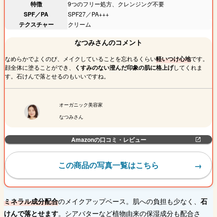
特徴
9つのフリー処方、クレンジング不要
SPF／PA
SPF27／PA+++
テクスチャー
クリーム
なつみさんのコメント
なめらかでよくのび、メイクしていることを忘れるくらい
軽いつけ心地
です。
顔全体に塗ることができ、
くすみのない澄んだ印象の肌に格上げ
してくれま
す。石けんで落とせるのもいいですね。
オーガニック美容家
なつみさん
Amazonの口コミ・レビュー
この商品の写真一覧はこちら
ミネラル成分配合
のメイクアップベース。肌への負担も少なく、
石
けんで落とせます
。シアバターなど植物由来の保湿成分も配合さ