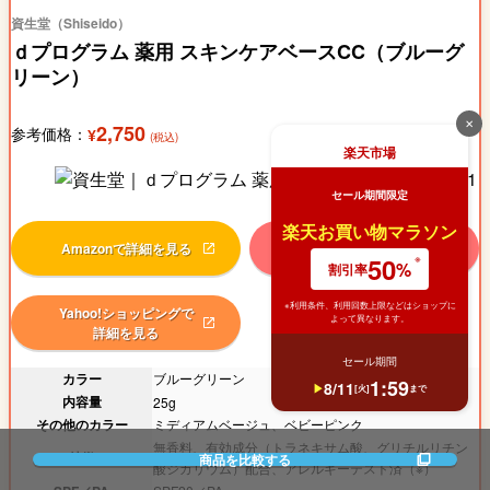
資生堂（Shiseido）
ｄプログラム 薬用 スキンケアベースCC（ブルーグ
リーン）
✕
2,750
参考価格：
¥
(税込)
楽天市場
セール期間限定
楽天お買い物マラソン
Amazonで詳細を見る
楽天市場で詳細を見る
50
%
割引率
※利用条件、利用回数上限などはショップに
Yahoo!ショッピングで
よって異なります。
詳細を見る
セール期間
カラー
ブルーグリーン
1
:
59
8
/
11
[
火
]
まで
内容量
25g
その他のカラー
ミディアムベージュ、ベビーピンク
無香料、有効成分（トラネキサム酸、グリチルリチン
特徴
商品を比較する
酸ジカリウム）配合、アレルギーテスト済（※）