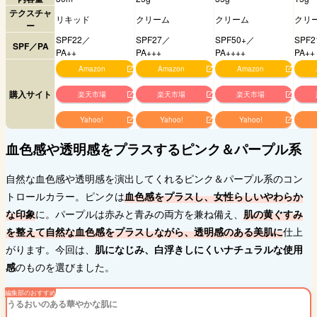
テクスチャ
リキッド
クリーム
クリーム
クリ
ー
SPF22／
SPF27／
SPF50+／
SPF
SPF／PA
PA++
PA+++
PA++++
PA++
Amazon
Amazon
Amazon
購入サイト
楽天市場
楽天市場
楽天市場
Yahoo!
Yahoo!
Yahoo!
血色感や透明感をプラスするピンク＆パープル系
自然な血色感や透明感を演出してくれるピンク＆パープル系のコン
トロールカラー。ピンクは
血色感をプラスし、女性らしいやわらか
な印象
に。パープルは赤みと青みの両方を兼ね備え、
肌の黄ぐすみ
を整えて自然な血色感をプラスしながら、透明感のある美肌に
仕上
がります。今回は、
肌になじみ、白浮きしにくいナチュラルな使用
感
のものを選びました。
うるおいのある華やかな肌に