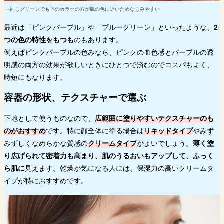
同じグリーンでも下のカラーの方が肌の色に近いためなじみやすい
最近は「ピンクパープル」や「ブルーグリーン」といったような、
2
つの色の特性をもつも
のもあります。
例えばピンクパープルの色みなら、ピンクの血色感とパープルの透
明感の両方の効果が欲しいときにひとつで済むのでコスパもよく、
時短にもなります。
容器の形状、テクスチャーで選ぶ
下地として使うものなので、
広範囲に塗りやすいテクスチャーのも
のがおすすめ
です。特に顔全体に塗る場合は
リキッドタイプ
やみず
みずしくなめらかな質感の
クリームタイプ
がよいでしょう。
薄く塗
り広げられて密着力も高まり、肌のうるおいもアップして、ふっく
ら肌に
見えます。乾燥が気になる人には、保湿力の高いクリームタ
イプが特におすすめです。