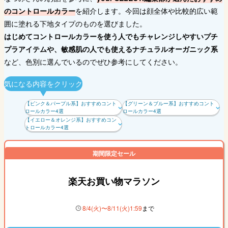
のコントロールカラー
を紹介します。今回は顔全体や比較的広い範
囲に塗れる下地タイプのものを選びました。
はじめてコントロールカラーを使う人でもチャレンジしやすいプチ
プラアイテムや、敏感肌の人でも使えるナチュラルオーガニック系
など、色別に選んでいるのでぜひ参考にしてください。
気になる内容をクリック
【ピンク＆パープル系】おすすめコント
【グリーン＆ブルー系】おすすめコント
ロールカラー4選
ロールカラー4選
【イエロー＆オレンジ系】おすすめコン
トロールカラー4選
期間限定セール
楽天お買い物マラソン
8
/
4
(
火
)〜
8
/
11
(
火
)
1
:
59
まで