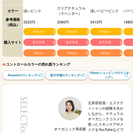
クリアナチュラル
カラー
淡いピンク
淡いベビーピンク
パー
（ラベンダー）
参考価格
3520円
3080円
3410円
1980
（税込）
Amazon
Amazon
Amazon
購入サイト
楽天市場
楽天市場
楽天市場
Yahoo!
Yahoo!
Yahoo!
コントロールカラーの売れ筋ランキング
Yahoo!ショッピングのランキ
Amazonのランキングへ
楽天市場のランキングへ
ングへ
SELECTor
元美容部員・エステテ
ィシャンの経験を生か
しながら、ナチュラル
オーガニックコスメを
使ったスキンケアやメ
オーガニック美容家
イクをYouTubeなどで