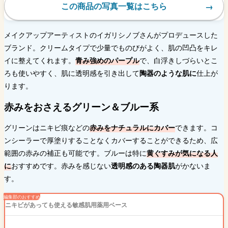
この商品の写真一覧はこちら
メイクアップアーティストのイガリシノブさんがプロデュースした
ブランド。クリームタイプで少量でものびがよく、肌の凹凸をキレ
イに整えてくれます。
青み強めのパープル
で、白浮きしづらいとこ
ろも使いやすく、肌に透明感を引き出して
陶器のような肌に
仕上が
ります。
赤みをおさえるグリーン＆ブルー系
グリーンはニキビ痕などの
赤みをナチュラルにカバー
できます。コ
ンシーラーで厚塗りすることなくカバーすることができるため、広
範囲の赤みの補正も可能です。ブルーは特に
黄ぐすみが気になる人
に
おすすめです。赤みを感じない
透明感のある陶器肌
がかないま
す。
ニキビがあっても使える敏感肌用薬用ベース