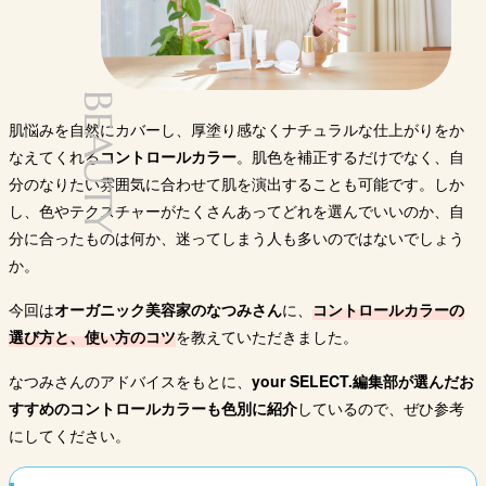
テクスチャ
リキッド
クリーム
クリーム
クリー
ー
SPF22／
SPF27／
SPF50+／
SPF2
SPF／PA
PA++
PA+++
PA++++
PA++
Amazon
Amazon
Amazon
A
BEAUTY
肌悩みを自然にカバーし、厚塗り感なくナチュラルな仕上がりをか
購入サイト
楽天市場
楽天市場
楽天市場
楽
なえてくれる
コントロールカラー
。肌色を補正するだけでなく、自
Yahoo!
Yahoo!
Yahoo!
Y
分のなりたい雰囲気に合わせて肌を演出することも可能です。しか
し、色やテクスチャーがたくさんあってどれを選んでいいのか、自
分に合ったものは何か、迷ってしまう人も多いのではないでしょう
か。
今回は
オーガニック美容家のなつみさん
に、
コントロールカラーの
選び方と、使い方のコツ
を教えていただきました。
なつみさんのアドバイスをもとに、
your SELECT.編集部が選んだお
すすめのコントロールカラーも色別に紹介
しているので、ぜひ参考
にしてください。