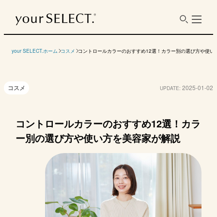
色の系統
ピンク＆パープル系
your SELECT.ホーム
コスメ
コントロールカラーのおすすめ12選！カラー別の選び方や使い
コスメ
2025-01-02
UPDATE:
メーカー
マッシュビューティーラ
商品名
ヤーマン
資生堂
Nuzzle
ボ
コントロールカラーのおすすめ12選！カラ
to/one ベース ルミ
オンリーミネラル
エリクシール デー
WHOM
ー別の選び方や使い方を美容家が解説
ネッセンス
ミネラルプラス ベ
ケアレボリューショ
ールカ
ース
ントーンアップ SP
＋ aa
クリアナチュラル
カラー
淡いピンク
淡いベビーピンク
パープ
（ラベンダー）
参考価格
3520円
3080円
3410円
1980円
（税込）
内容量
30m
25g
35g
15g