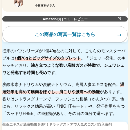
小林麻利子さん
Amazonの口コミ・レビュー
この商品の写真一覧はこちら
従来のバブシリーズが1個40gなのに対して、こちらのモンスターバ
ブルは
1個70gとビッグサイズのタブレット
。「ジェット発泡」のキ
ャッチどおり、
沸き立つような強い炭酸ガスが特徴で、シュワシュ
ワと発泡する時間も長め
です。
炭酸水素ナトリウムや炭酸ナトリウム、高麗人参エキスを配合。
温
浴効果を高めて筋肉をほぐし、肩こりや腰痛への効能
があります。
香りはシトラスグリーンで、フレッシュな柑橘（かんきつ）系。他
にも、リラックス効果が高い「NIGHTモード」や、発汗作用をもつ
「スッキリFREE」の3種類があり、その日の気分で選べます。
生薬エキスが温浴効果をUP！ドラッグストアで人気のコスパ◎入浴剤