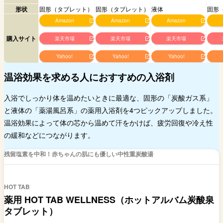
形状
固形（タブレット）
固形（タブレット）
液体
固形
Amazon
Amazon
Amazon
購入サイト
楽天市場
楽天市場
楽天市場
Yahoo!
Yahoo!
Yahoo!
温浴効果を求める人におすすめの入浴剤
入浴でしっかり体を温めたいときに最適な、固形の「炭酸ガス系」
と液体の「薬湯風呂系」の薬用入浴剤を4つピックアップしました。
温浴効果によって体の芯から温めて汗をかけば、疲労回復や冷え性
の緩和などにつながります。
残留塩素を中和！赤ちゃんの肌にも優しい中性重炭酸湯
HOT TAB
薬用 HOT TAB WELLNESS（ホットアルバム炭酸泉
タブレット）