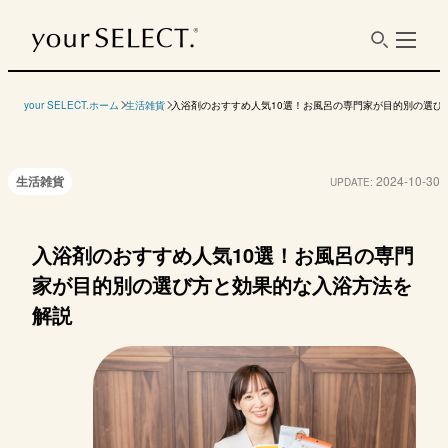
目的
温浴効果を求めるなら
your SELECT.ホーム
生活雑貨
入浴剤のおすすめ人気10選！お風呂の専門家が目的別の選び
生活雑貨
2024-10-30
UPDATE:
メーカー
商品名
HOT TAB
花王
ツムラ
バスクリ
入浴剤のおすすめ人気10選！お風呂の専門
薬用 HOT TAB
バブ モンスターバ
ツムラのくすり湯
きき湯
WELLNESS
ブル かろやか
バスハーブ
ート 
家が目的別の選び方と効果的な入浴方法を
DAYS
ル ホ
解説
の香り
990円（9錠）、
1564円（210ml・
参考価格
3960円（45錠）、
約21回分）、2391
（内容量）
990円（70g×6錠）
689円
6930円（90錠）／1
円（650ml・約65回
／1回あたり
／1回あたり165円
回あた
回（3錠）あたり
分）／1回あたり74
の価格
330円
円