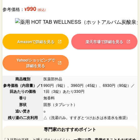
990
参考価格：
¥
(税込)
Amazonで詳細を見る
楽天市場で詳細を見る
Yahoo!ショッピングで
詳細を見る
商品種別
医薬部外品
参考価格（内容量）／1
990円（9錠）、3960円（45錠）、6930円（90錠）／
回あたりの価格
1回（3錠）あたり330円
香り
無香料
形状
固形（タブレット）
追い焚き
○
残り湯の二次利用
△（洗濯のみ。すすぎとつけおきは水道水を推奨）
専門家のおすすめポイント
「入浴剤の王様」と呼んでもいいくらい、
一家に1袋、常備することをおすすめ