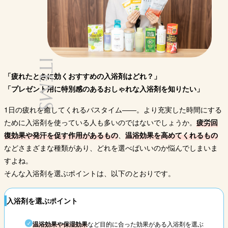
香り
無香料
シトラスグリーン
柑橘系、生薬
ホット
形状
固形（タブレット）
固形（タブレット）
液体
固形（
Amazon
Amazon
Amazon
A
購入サイト
ITEMS
楽天市場
楽天市場
楽天市場
楽
「疲れたときに効くおすすめの入浴剤はどれ？」
Yahoo!
Yahoo!
Yahoo!
Y
「プレゼント用に特別感のあるおしゃれな入浴剤を知りたい」
1日の疲れを癒してくれるバスタイム――。より充実した時間にする
ために入浴剤を使っている人も多いのではないでしょうか。
疲労回
復効果や発汗を促す作用があるもの
、
温浴効果を高めてくれるもの
などさまざまな種類があり、どれを選べばいいのか悩んでしまいま
すよね。
そんな入浴剤を選ぶポイントは、以下のとおりです。
入浴剤を選ぶポイント
温浴効果や保湿効果
など目的に合った効果がある入浴剤を選ぶ