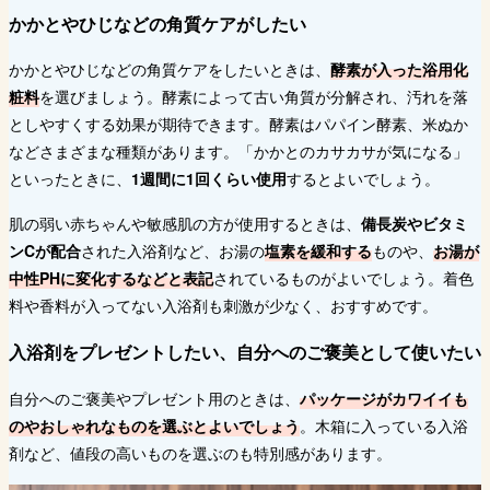
かかとやひじなどの角質ケアがしたい
かかとやひじなどの角質ケアをしたいときは、
酵素が入った浴用化
粧料
を選びましょう。酵素によって古い角質が分解され、汚れを落
としやすくする効果が期待できます。酵素はパパイン酵素、米ぬか
などさまざまな種類があります。「かかとのカサカサが気になる」
といったときに、
1週間に1回くらい使用
するとよいでしょう。
肌の弱い赤ちゃんや敏感肌の方が使用するときは、
備長炭やビタミ
ンCが配合
された入浴剤など、お湯の
塩素を緩和する
ものや、
お湯が
中性PHに変化するなどと表記
されているものがよいでしょう。着色
料や香料が入ってない入浴剤も刺激が少なく、おすすめです。
入浴剤をプレゼントしたい、自分へのご褒美として使いたい
自分へのご褒美やプレゼント用のときは、
パッケージがカワイイも
のやおしゃれなものを選ぶとよいでしょう
。木箱に入っている入浴
剤など、値段の高いものを選ぶのも特別感があります。