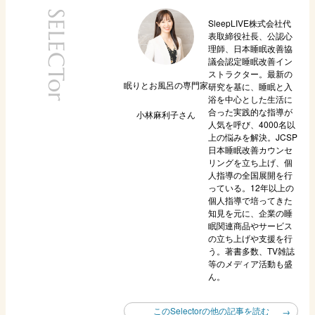
SELECTor
SleepLIVE株式会社代
表取締役社長、公認心
理師、日本睡眠改善協
議会認定睡眠改善イン
ストラクター。最新の
眠りとお風呂の専門家
研究を基に、睡眠と入
浴を中心とした生活に
合った実践的な指導が
小林麻利子
さん
人気を呼び、4000名以
上の悩みを解決。JCSP
日本睡眠改善カウンセ
リングを立ち上げ、個
人指導の全国展開を行
っている。12年以上の
個人指導で培ってきた
知見を元に、企業の睡
眠関連商品やサービス
の立ち上げや支援を行
う。著書多数、TV雑誌
等のメディア活動も盛
ん。
このSelectorの他の記事を読む