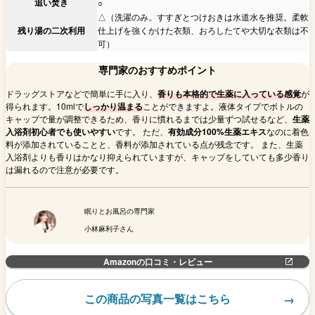
追い焚き
○
△（洗濯のみ。すすぎとつけおきは水道水を推奨。柔軟
残り湯の二次利用
仕上げを強くかけた衣類、おろしたてや大切な衣類は不
可）
専門家のおすすめポイント
ドラッグストアなどで簡単に手に入り、
香りも本格的で生薬に入っている感覚
が
得られます。10mlで
しっかり温まる
ことができますよ。液体タイプでボトルの
キャップで量が調整できるため、香りに慣れるまでは少量ずつ試せるなど、
生薬
入浴剤初心者でも使いやすい
です。 ただ、
有効成分100%生薬エキス
なのに着色
料が添加されていることと、香料が添加されている点が残念です。 また、生薬
入浴剤よりも香りはかなり抑えられていますが、キャップをしていても多少香り
は漏れるので注意が必要です。
眠りとお風呂の専門家
小林麻利子さん
Amazonの口コミ・レビュー
この商品の写真一覧はこちら