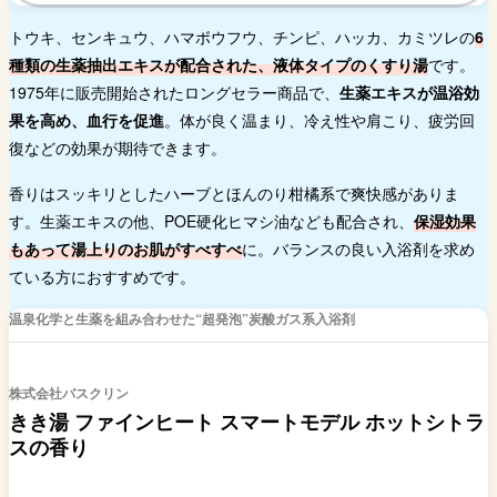
トウキ、センキュウ、ハマボウフウ、チンピ、ハッカ、カミツレの
6
種類の生薬抽出エキスが配合された、液体タイプのくすり湯
です。
1975年に販売開始されたロングセラー商品で、
生薬エキスが温浴効
果を高め、血行を促進
。体が良く温まり、冷え性や肩こり、疲労回
復などの効果が期待できます。
香りはスッキリとしたハーブとほんのり柑橘系で爽快感がありま
す。生薬エキスの他、POE硬化ヒマシ油なども配合され、
保湿効果
もあって湯上りのお肌がすべすべ
に。バランスの良い入浴剤を求め
ている方におすすめです。
温泉化学と生薬を組み合わせた“超発泡”炭酸ガス系入浴剤
株式会社バスクリン
きき湯 ファインヒート スマートモデル ホットシトラ
スの香り