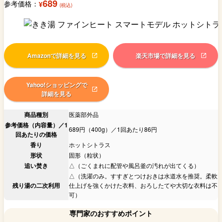
689
参考価格：
¥
(税込)
Amazonで詳細を見る
楽天市場で詳細を見る
Yahoo!ショッピングで
詳細を見る
商品種別
医薬部外品
参考価格（内容量）／1
689円（400g）／1回あたり86円
回あたりの価格
香り
ホットシトラス
形状
固形（粒状）
追い焚き
△（ごくまれに配管や風呂釜の汚れが出てくる）
△（洗濯のみ。すすぎとつけおきは水道水を推奨。柔軟
残り湯の二次利用
仕上げを強くかけた衣料、おろしたてや大切な衣料は不
可）
専門家のおすすめポイント