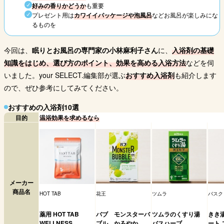
好みの香りかどうか
も重要
プレゼント用は
カワイイパッケージや泡風呂
などお風呂が楽しみにな
るものを
今回は、
眠りとお風呂の専門家の小林麻利子さん
に、
入浴剤の基礎
知識をはじめ、選び方のポイント、効果を高める入浴方法
などを伺
いました。your SELECT.編集部が選ぶ
おすすめ入浴剤
も紹介します
ので、ぜひ参考にしてみてください。
おすすめの入浴剤10選
目的
温浴効果を求めるなら
メーカー
商品名
HOT TAB
花王
ツムラ
バスク
薬用 HOT TAB
バブ モンスターバ
ツムラのくすり湯
きき
WELLNESS
ブル かろやか
バスハーブ
ート