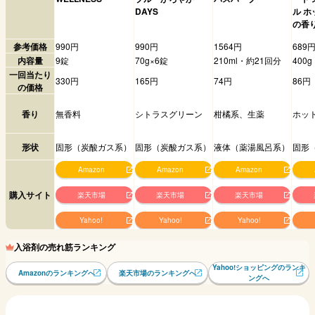
DAYS
ル 
の香
参考価格
990円
990円
1564円
689
内容量
9錠
70g×6錠
210ml・約21回分
400g
一回当たり
330円
165円
74円
86円
の価格
香り
無香料
シトラスグリーン
柑橘系、生薬
ホッ
形状
固形（炭酸ガス系）
固形（炭酸ガス系）
液体（薬湯風呂系）
固形
Amazon
Amazon
Amazon
購入サイト
楽天市場
楽天市場
楽天市場
Yahoo!
Yahoo!
Yahoo!
入浴剤の売れ筋ランキング
Yahoo!ショッピングのランキ
Amazonのランキングへ
楽天市場のランキングへ
ングへ