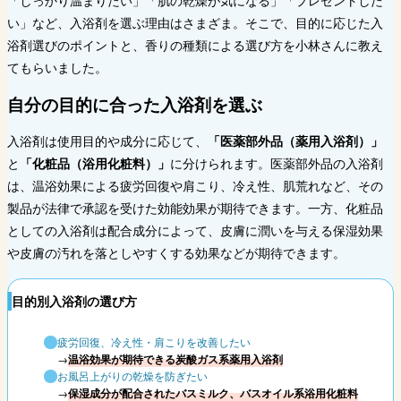
い」など、入浴剤を選ぶ理由はさまざま。そこで、目的に応じた入
浴剤選びのポイントと、香りの種類による選び方を小林さんに教え
てもらいました。
自分の目的に合った入浴剤を選ぶ
入浴剤は使用目的や成分に応じて、
「医薬部外品（薬用入浴剤）」
と
「化粧品（浴用化粧料）」
に分けられます。医薬部外品の入浴剤
は、温浴効果による疲労回復や肩こり、冷え性、肌荒れなど、その
製品が法律で承認を受けた効能効果が期待できます。一方、化粧品
としての入浴剤は配合成分によって、皮膚に潤いを与える保湿効果
や皮膚の汚れを落としやすくする効果などが期待できます。
目的別入浴剤の選び方
疲労回復、冷え性・肩こりを改善したい
→
温浴効果が期待できる炭酸ガス系薬用入浴剤
お風呂上がりの乾燥を防ぎたい
→
保湿成分が配合されたバスミルク、バスオイル系浴用化粧料