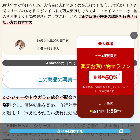
粒状ですぐ溶けるため、入浴前に入れておくのを忘れても安心。バブよりもきき
湯シリーズの方が香りがマイルドで万人受けしそうです。ファインヒートは、他
のきき湯よりも炭酸濃度がアップされ、さらに
疲労回復や睡眠の課題を解決され
たい方におすすめ
✕
眠りとお風呂の専門家
楽天市場
小林麻利子さん
セール期間限定
Amazonの口コミ・レビュー
楽天お買い物マラソン
50
%
割引率
この商品の写真一覧はこちら
※利用条件、利用回数上限などはショップに
よって異なります。
ジンジャーやトウガラシ成分が配合
された、高濃度の
炭酸ガス系入
セール期間
浴剤
です。温浴効果を高め、血行と新陳代謝を促進。ポカポカに体
1
:
59
8
/
11
[
火
]
まで
が温まり、冷え性やだるい疲れに効能を発揮します。
「FINE HEAT」シリーズは、バスクリンの従来の「きき湯」シリー
商品を比較する
ズよりも炭酸濃度が高くなっています。形状も大きな粒状のため、