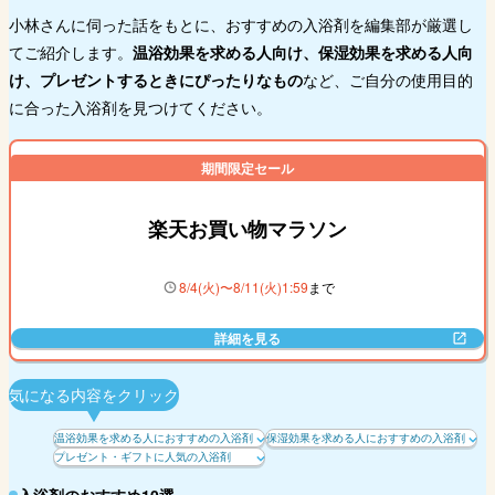
小林さんに伺った話をもとに、おすすめの入浴剤を編集部が厳選し
てご紹介します。
温浴効果を求める人向け、保湿効果を求める人向
け、プレゼントするときにぴったりなもの
など、ご自分の使用目的
に合った入浴剤を見つけてください。
期間限定セール
楽天お買い物マラソン
8
/
4
(
火
)〜
8
/
11
(
火
)
1
:
59
まで
詳細を見る
気になる内容をクリック
温浴効果を求める人におすすめの入浴剤
保湿効果を求める人におすすめの入浴剤
プレゼント・ギフトに人気の入浴剤