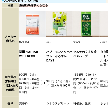
入浴剤のおすすめ10選
目的
温浴効果を求めるなら
メーカー
商品名
HOT TAB
花王
ツムラ
バスク
薬用 HOT TAB
バブ モンスターバ
ツムラのくすり湯
きき
WELLNESS
ブル かろやか
バスハーブ
ート
DAYS
ル 
の香
990円（9錠）、
1564円（210ml・
参考価格
3960円（45錠）、
約21回分）、2391
（内容量）
990円（70g×6錠）
689
6930円（90錠）／1
円（650ml・約65回
／1回あたり
／1回あたり165円
回あた
回（3錠）あたり
分）／1回あたり74
の価格
330円
円
香り
無香料
シトラスグリーン
柑橘系、生薬
ホッ