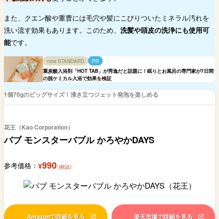
また、クエン酸や重曹には毛穴や髪にこびりついたミネラル汚れを
洗い流す効果もあります。このため、
洗髪や頭皮の洗浄にも使用可
能
です。
new STANDARD
PR
重炭酸入浴剤「HOT TAB」が秀逸だと話題に！眠りとお風呂の専門家が7日間
の脱ケミカル入浴で効果を検証
1個70gのビッグサイズ！沸き立つジェット発泡を楽しめる
花王（Kao Corporation）
バブ モンスターバブル かろやかDAYS
990
参考価格：
¥
(税込)
Amazonで詳細を見る
楽天市場で詳細を見る