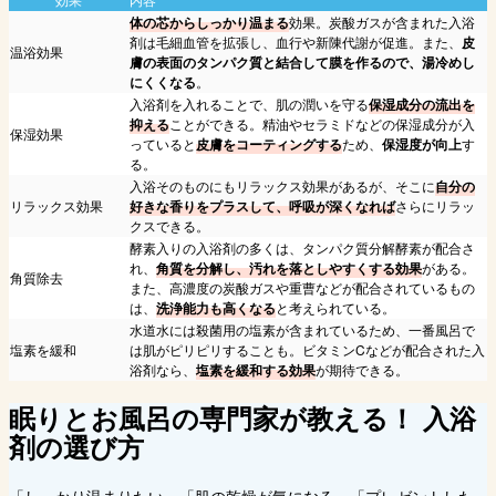
体の芯からしっかり温まる
効果。炭酸ガスが含まれた入浴
剤は毛細血管を拡張し、血行や新陳代謝が促進。また、
皮
温浴効果
膚の表面のタンパク質と結合して膜を作るので、湯冷めし
にくくなる
。
入浴剤を入れることで、肌の潤いを守る
保湿成分の流出を
抑える
ことができる。精油やセラミドなどの保湿成分が入
保湿効果
っていると
皮膚をコーティングする
ため、
保湿度が向上
す
る。
入浴そのものにもリラックス効果があるが、そこに
自分の
リラックス効果
好きな香りをプラスして、呼吸が深くなれば
さらにリラッ
クスできる。
酵素入りの入浴剤の多くは、タンパク質分解酵素が配合さ
れ、
角質を分解し、汚れを落としやすくする効果
がある。
角質除去
また、高濃度の炭酸ガスや重曹などが配合されているもの
は、
洗浄能力も高くなる
と考えられている。
水道水には殺菌用の塩素が含まれているため、一番風呂で
塩素を緩和
は肌がピリピリすることも。ビタミンCなどが配合された入
浴剤なら、
塩素を緩和する効果
が期待できる。
眠りとお風呂の専門家が教える！
入浴
剤の選び方
「しっかり温まりたい」「肌の乾燥が気になる」「プレゼントした