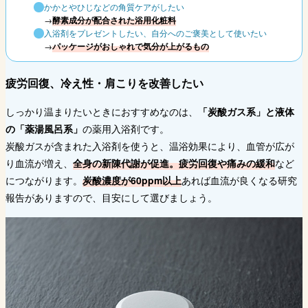
かかとやひじなどの角質ケアがしたい
→
酵素成分が配合された浴用化粧料
入浴剤をプレゼントしたい、自分へのご褒美として使いたい
→
パッケージがおしゃれで気分が上がるもの
疲労回復、冷え性・肩こりを改善したい
しっかり温まりたいときにおすすめなのは、
「炭酸ガス系」と液体
の「薬湯風呂系」
の薬用入浴剤です。
炭酸ガスが含まれた入浴剤を使うと、温浴効果により、血管が広が
り血流が増え、
全身の新陳代謝が促進。疲労回復や痛みの緩和
など
につながります。
炭酸濃度が60ppm以上
あれば血流が良くなる研究
報告がありますので、目安にして選びましょう。