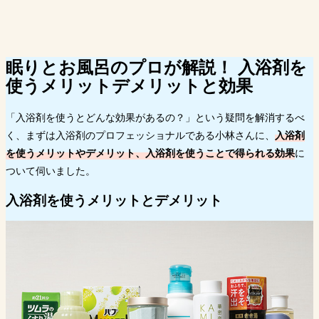
入浴剤に関するよくある疑問 Q＆A
入浴剤のAmazon、楽天市場、Yahoo!ショッピング
の売れ筋ランキングをチェック
眠りとお風呂のプロが解説！
入浴剤を
まとめ
使うメリットデメリットと効果
「入浴剤を使うとどんな効果があるの？」という疑問を解消するべ
く、まずは入浴剤のプロフェッショナルである小林さんに、
入浴剤
を使うメリットやデメリット、入浴剤を使うことで得られる効果
に
ついて伺いました。
入浴剤を使うメリットとデメリット