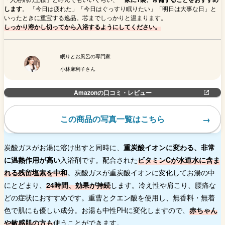
します
。 「今日は疲れた」「今日はぐっすり眠りたい」「明日は大事な日」と
いったときに重宝する逸品。芯までしっかりと温まります。
しっかり溶かし切ってから入浴するようにしてください。
眠りとお風呂の専門家
小林麻利子さん
Amazonの口コミ・レビュー
この商品の写真一覧はこちら
炭酸ガスがお湯に溶け出すと同時に、
重炭酸イオンに変わる、非常
に温熱作用が高い
入浴剤です。配合された
ビタミンCが水道水に含ま
れる残留塩素を中和
。炭酸ガスが重炭酸イオンに変化してお湯の中
にとどまり、
24時間、効果が持続
します。冷え性や肩こり、腰痛な
どの症状におすすめです。重曹とクエン酸を使用し、無香料・無着
色で肌にも優しい成分。お湯も中性PHに変化しますので、
赤ちゃん
や敏感肌の方も
使うことができます。