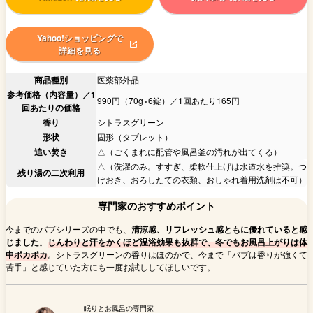
Yahoo!ショッピングで
詳細を見る
商品種別
医薬部外品
参考価格（内容量）／1
990円（70g×6錠）／1回あたり165円
回あたりの価格
香り
シトラスグリーン
形状
固形（タブレット）
追い焚き
△（ごくまれに配管や風呂釜の汚れが出てくる）
△（洗濯のみ。すすぎ、柔軟仕上げは水道水を推奨。つ
残り湯の二次利用
けおき、おろしたての衣類、おしゃれ着用洗剤は不可）
専門家のおすすめポイント
今までのバブシリーズの中でも、
清涼感、リフレッシュ感ともに優れていると感
じました
。
じんわりと汗をかくほど温浴効果も抜群で、冬でもお風呂上がりは体
中ポカポカ
。シトラスグリーンの香りはほのかで、今まで「バブは香りが強くて
苦手」と感じていた方にも一度お試ししてほしいです。
眠りとお風呂の専門家