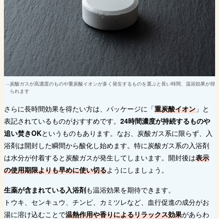
炭酸ガスが高濃度のものや重炭酸イオンが多く発生するものを選ぶと長い時間、温浴効果が得
られます
さらに長時間効果を得たい方は、パッケージに「
重炭酸イオン
」と
表記されているものがおすすめです。
24時間濃度が持続するものや
追い焚きOK
というものもあります。なお、炭酸ガス系に限らず、入
浴剤は開封した瞬間から酸化し始めます。特に炭酸ガス系の入浴剤
は水分が付着すると炭酸ガスが発生してしまいます。開封後は
表示
の使用期限よりも早めに使い切る
ようにしましょう。
生薬が含まれている入浴剤
も温浴効果を期待できます。
トウキ、センキュウ、チンピ、カミツレなど、血行促進の成分がお
湯に溶け込むことで
温熱作用や香りによるリラックス効果
があらわ