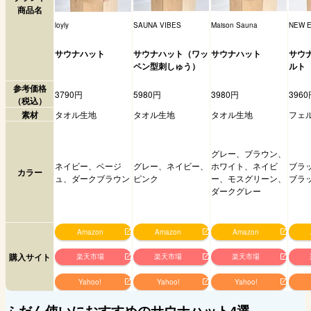
商品名
loyly
SAUNA VIBES
Maison Sauna
NEW 
サウナハット
サウナハット（ワッ
サウナハット
サウ
ペン型刺しゅう）
ルト
参考価格
3790円
5980円
3980円
3960
（税込）
素材
タオル生地
タオル生地
タオル生地
フェ
グレー、ブラウン、
ネイビー、ベージ
グレー、ネイビー、
ホワイト、ネイビ
ブラ
カラー
ュ、ダークブラウン
ピンク
ー、モスグリーン、
ブラ
ダークグレー
Amazon
Amazon
Amazon
購入サイト
楽天市場
楽天市場
楽天市場
Yahoo!
Yahoo!
Yahoo!
ふだん使いにおすすめのサウナハット4選