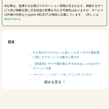
本記事は、提携する企業のプロモーション情報が含まれます。掲載するサー
ビス及び掲載位置に広告収益が影響を与える可能性はありますが、サービス
の評価や内容などはyour SELECT.が独自に記載しています。（詳しくは
About Us
へ)
目次
今人気のサウナがもっと楽しくなる！サウナ愛好家
に聞くサウナハットの魅力と選び方
【用途別】サウナ愛好家おすすめのおしゃれなサウ
ナハット10選
サウナハットの正しい使い方とお手入れ方法
サウナハットに関するよくある疑問 Q&A
サウナハットのAmazon、楽天市場、Yahoo!ショッ
ピングの人気ランキングをチェック
まとめ