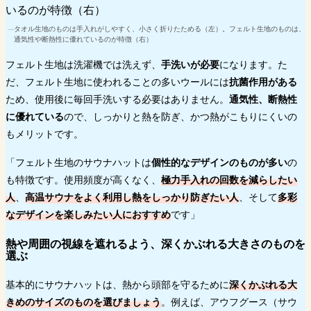
タオル生地のものは手入れがしやすく、小さく折りたためる（左）。フェルト生地のものは、
通気性や断熱性に優れているのが特徴（右）
フェルト生地は洗濯機では洗えず、
手洗いが必要
になります。た
だ、フェルト生地に使われることの多いウールには
抗菌作用がある
ため、使用後に毎回手洗いする必要はありません。
通気性、断熱性
に優れている
ので、しっかりと熱を防ぎ、かつ熱がこもりにくいの
もメリットです。
「フェルト生地のサウナハットは
個性的なデザインのものが多い
の
も特徴です。使用頻度が高くなく、
極力手入れの回数を減らしたい
人
、
高温サウナをよく利用し熱をしっかり防ぎたい人
、そして
多彩
なデザインを楽しみたい人におすすめ
です」
熱や周囲の視線を遮れるよう、深くかぶれる大きさのものを
選ぶ
基本的にサウナハットは、熱から頭部を守るために
深くかぶれる大
きめのサイズのものを選びましょう
。例えば、アウフグース（サウ