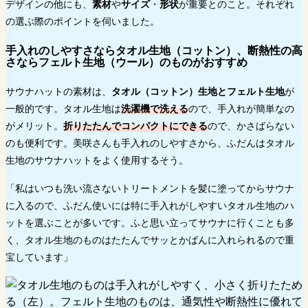
デザインの他にも、
素材
や
サイズ
・
形状
が重要とのこと。それぞれ
の選ぶ際のポイントを伺いました。
手入れのしやすさならタオル生地（コットン）、断熱性の高
さならフェルト生地（ウール）のものがおすすめ
サウナハットの素材は、
タオル（コットン）生地とフェルト生地
が
一般的です。タオル生地は
洗濯機で洗える
ので、手入れが簡単なの
がメリット。
折りたたんでコンパクトにできる
ので、かさばらない
のも便利です。美咲さんも手入れのしやすさから、ふだんはタオル
生地のサウナハットをよく使用するそう。
「私はいつも洗い流さないトリートメントを髪に塗ってからサウナ
に入るので、ふだん使いには特に手入れがしやすいタオル生地のハ
ットを選ぶことが多いです。ふと思い立ってサウナに行くことも多
く、タオル生地のものはたたんでサッとかばんに入れられるので重
宝しています」