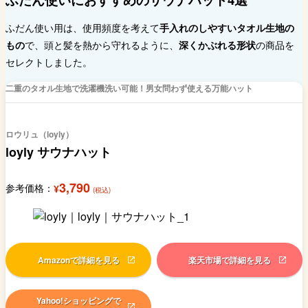
ふだん使い用は、使用頻度を考えて
手入れのしやすいタオル生地の
もの
で、頭と髪を熱から守れるように、
深くかぶれる形状
の商品を
セレクトしました。
二重のタオル生地で洗濯機洗い可能！男女問わず使える万能ハット
ロウリュ（loyly）
loyly サウナハット
3,790
参考価格：
¥
(税込)
Amazonで詳細を見る
楽天市場で詳細を見る
Yahoo!ショッピングで