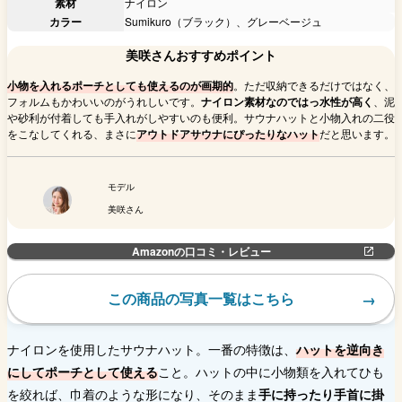
素材
ナイロン
カラー
Sumikuro（ブラック）、グレーベージュ
美咲さんおすすめポイント
小物を入れるポーチとしても使えるのが画期的
。ただ収納できるだけではなく、
フォルムもかわいいのがうれしいです。
ナイロン素材なのではっ水性が高く
、泥
や砂利が付着しても手入れがしやすいのも便利。サウナハットと小物入れの二役
をこなしてくれる、まさに
アウトドアサウナにぴったりなハット
だと思います。
モデル
美咲さん
Amazonの口コミ・レビュー
この商品の写真一覧はこちら
ナイロンを使用したサウナハット。一番の特徴は、
ハットを逆向き
にしてポーチとして使える
こと。ハットの中に小物類を入れてひも
を絞れば、巾着のような形になり、そのまま
手に持ったり手首に掛