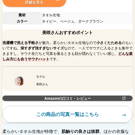
詳細を見る
素材
タオル生地
カラー
ネイビー、ベージュ、ダークブラウン
美咲さんおすすめポイント
洗濯機で洗える手軽さ
が魅力。柔らかいタオル生地なので
小さくたためる
のもい
いですね。
深すぎず浅すぎないサイズ
なので、一人でサウナに入るときも集中で
きますし、サウナ友だちと写真を撮るときも顔が隠れなくていい感じ。
どんな楽
しみ方にも合うサウナハット
です。
モデル
美咲さん
Amazonの口コミ・レビュー
この商品の写真一覧はこちら
柔らかいタオル生地が特徴で、
肌触りの良さは抜群
。ほかの衣服な