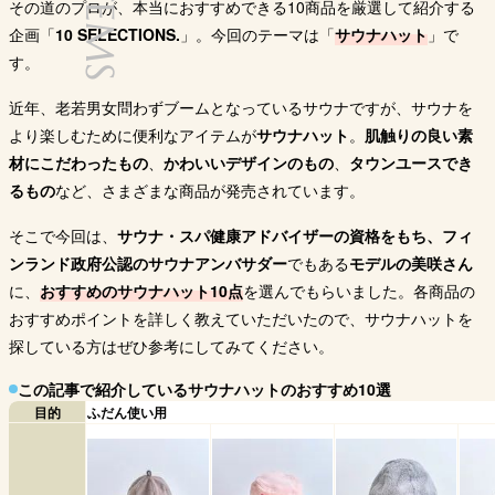
ITEMS
その道のプロが、本当におすすめできる10商品を厳選して紹介する
カラー
ュ、ダークブラウン
ピンク
ー、モスグリーン、
ブラッ
企画「
10 SELECTIONS.
」。今回のテーマは「
サウナハット
」で
ダークグレー
す。
Amazon
Amazon
Amazon
A
近年、老若男女問わずブームとなっているサウナですが、サウナを
より楽しむために便利なアイテムが
サウナハット
。
肌触りの良い素
購入サイト
楽天市場
楽天市場
楽天市場
楽
材にこだわったもの
、
かわいいデザインのもの
、
タウンユースでき
Yahoo!
Yahoo!
Yahoo!
Y
るもの
など、さまざまな商品が発売されています。
そこで今回は、
サウナ・スパ健康アドバイザーの資格をもち、フィ
ンランド政府公認のサウナアンバサダー
でもある
モデルの美咲さん
に、
おすすめのサウナハット10点
を選んでもらいました。各商品の
おすすめポイントを詳しく教えていただいたので、サウナハットを
探している方はぜひ参考にしてみてください。
この記事で紹介しているサウナハットのおすすめ10選
目的
ふだん使い用