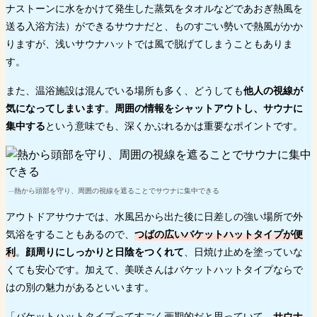
ナストーンに水をかけて発生した蒸気をタオルなどであおぎ熱風を
送る入浴方法）ができるサウナだと、ものすごい勢いで熱風がかか
りますが、浅いサウナハットでは風で脱げてしまうこともありま
す。
また、温浴施設は混んでいる場所も多く、どうしても
他人の視線が
気になってしまいます
。
周囲の情報をシャットアウトし、サウナに
集中する
という意味でも、深くかぶれるかは重要なポイントです。
熱から頭部を守り、周囲の視線を遮ることでサウナに集中できる
アウトドアサウナでは、水風呂から出た後に日差しの強い場所で外
気浴をすることもあるので、
つばの広いバケットハットタイプが便
利
。
顔周りにしっかりと日陰をつくれて
、日焼け止めを塗っていな
くても安心です。加えて、美咲さんはバケットハットタイプならで
はの別の魅力があるといいます。
「バケットハットタイプってすごく画期的だと思っていて、
サウナ