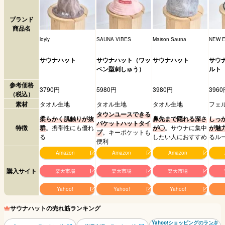
ブランド
商品名
loyly
SAUNA VIBES
Maison Sauna
NEW 
サウナハット
サウナハット（ワッ
サウナハット
サウ
ペン型刺しゅう）
ルト
参考価格
3790円
5980円
3980円
3960
（税込）
素材
タオル生地
タオル生地
タオル生地
フェ
タウンユースできる
柔らかく肌触りが抜
鼻先まで隠れる深さ
しっ
バケットハットタイ
特徴
群
。携帯性にも優れ
が〇
。サウナに集中
が魅
プ
。キーポケットも
る
したい人におすすめ
るル
便利
Amazon
Amazon
Amazon
購入サイト
楽天市場
楽天市場
楽天市場
Yahoo!
Yahoo!
Yahoo!
サウナハットの売れ筋ランキング
Yahoo!ショッピングのランキ