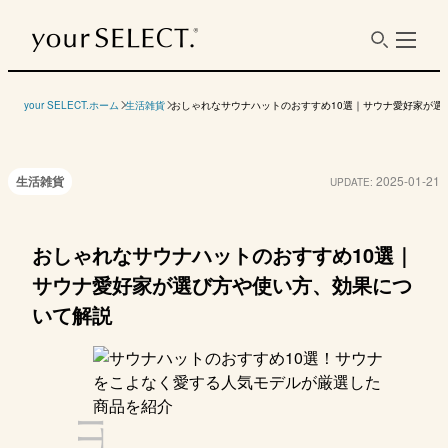
目的
ふだん使い用
your SELECT.ホーム
生活雑貨
おしゃれなサウナハットのおすすめ10選｜サウナ愛好家が選
生活雑貨
2025-01-21
UPDATE:
ブランド
商品名
loyly
SAUNA VIBES
Maison Sauna
NEW E
おしゃれなサウナハットのおすすめ10選｜
サウナ愛好家が選び方や使い方、効果につ
サウナハット
サウナハット（ワッ
サウナハット
サウナ
ペン型刺しゅう）
ルト
いて解説
参考価格
3790円
5980円
3980円
3960円
（税込）
素材
タオル生地
タオル生地
タオル生地
フェル
グレー、ブラウン、
ネイビー、ベージ
グレー、ネイビー、
ホワイト、ネイビ
ブラッ