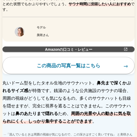
とめた状態でもかぶりやすいでしょう。
サウナ時間に没頭したい人におすすめ
で
す。
モデル
美咲さん
Amazonの口コミ・レビュー
この商品の写真一覧はこちら
丸いドーム型をしたタオル生地のサウナハット。
鼻先まで深くかぶ
れるサイズ感
が特徴です。銭湯のような公共施設のサウナの場合、
周囲の視線がどうしても気になるもの。多くのサウナハットも目線
を隠せますが、完全に視界を遮ることはできません。このサウナハ
ットは
鼻のあたりまで隠れる
ため、
周囲の光景や人の動きに気を取
られにくく、しっかり集中することができます
。
「混んでいるときは周囲の視線が気になるので、この深さはすごく良いですね」 と美咲さん