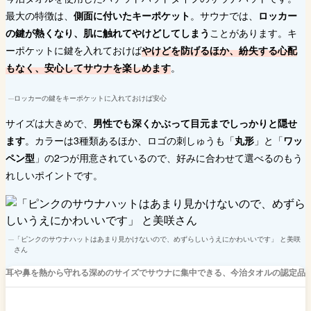
最大の特徴は、
側面に付いたキーポケット
。サウナでは、
ロッカー
の鍵が熱くなり、肌に触れてやけどしてしまう
ことがあります。キ
ーポケットに鍵を入れておけば
やけどを防げるほか、紛失する心配
もなく、安心してサウナを楽しめます
。
ロッカーの鍵をキーポケットに入れておけば安心
サイズは大きめで、
男性でも深くかぶって目元までしっかりと隠せ
ます
。カラーは3種類あるほか、ロゴの刺しゅうも「
丸形
」と「
ワッ
ペン型
」の2つが用意されているので、好みに合わせて選べるのもう
れしいポイントです。
「ピンクのサウナハットはあまり見かけないので、めずらしいうえにかわいいです」 と美咲
さん
耳や鼻を熱から守れる深めのサイズでサウナに集中できる、今治タオルの認定品