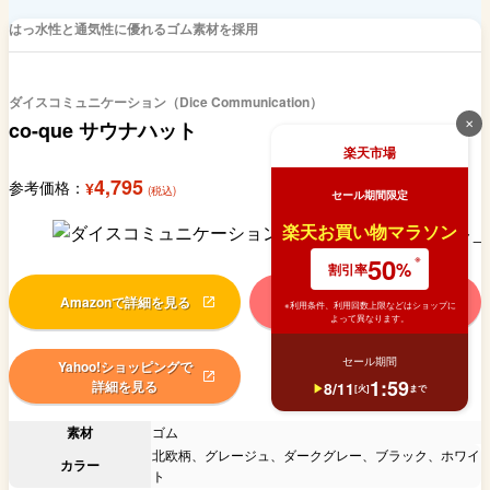
はっ水性と通気性に優れるゴム素材を採用
ダイスコミュニケーション（Dice Communication）
✕
co-que サウナハット
楽天市場
4,795
参考価格：
¥
(税込)
セール期間限定
楽天お買い物マラソン
50
%
割引率
Amazonで詳細を見る
楽天市場で詳細を見る
※利用条件、利用回数上限などはショップに
よって異なります。
セール期間
Yahoo!ショッピングで
1
:
59
詳細を見る
8
/
11
[
火
]
まで
素材
ゴム
北欧柄、グレージュ、ダークグレー、ブラック、ホワイ
カラー
ト