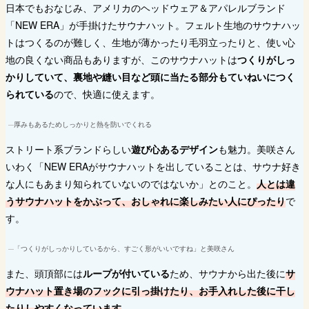
日本でもおなじみ、アメリカのヘッドウェア＆アパレルブランド
「NEW ERA」が手掛けたサウナハット。フェルト生地のサウナハッ
トはつくるのが難しく、生地が薄かったり毛羽立ったりと、使い心
地の良くない商品もありますが、このサウナハットは
つくりがしっ
かりしていて、裏地や縫い目など頭に当たる部分もていねいにつく
られている
ので、快適に使えます。
厚みもあるためしっかりと熱を防いでくれる
ストリート系ブランドらしい
遊び心あるデザイン
も魅力。美咲さん
いわく「NEW ERAがサウナハットを出していることは、サウナ好き
な人にもあまり知られていないのではないか」とのこと。
人とは違
うサウナハットをかぶって、おしゃれに楽しみたい人にぴったり
で
す。
「つくりがしっかりしているから、すごく形がいいですね」と美咲さん
また、頭頂部には
ループが付いている
ため、サウナから出た後に
サ
ウナハット置き場のフックに引っ掛けたり、お手入れした後に干し
たりしやすくなっています
。