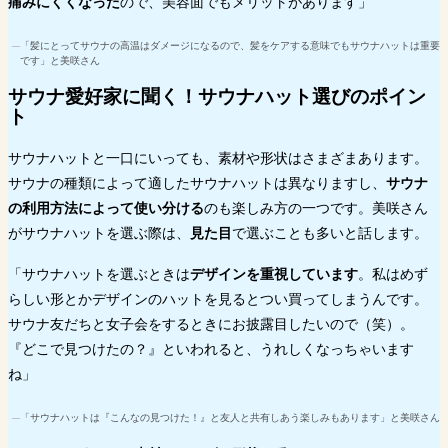
痛みにくくなった
ので、美容面でもメリットがあります」
「髪にとってサウナの高温はダメージになるので、髪をケアする意味でもサウナハットは重要
です」と美咲さん
サウナ愛好家に聞く！
サウナハット選びのポイン
ト
サウナハットと一口にいっても、素材や形状はさまざまあります。
サウナの種類によって適したサウナハットは異なりますし、
サウナ
の利用方法によって使い分ける
のも楽しみ方の一つです。美咲さん
がサウナハットを選ぶ際は、
見た目
で選ぶことも多いと話します。
「サウナハットを選ぶときは
デザインを重視しています
。私はめず
らしい形とかデザインのハットを見るとつい買ってしまうんです。
サウナ友だちと女子会をするときにお披露目したいので（笑）。
『どこで見つけたの？』といわれると、うれしくなっちゃいます
ね」
「サウナハットは『こんなの見つけた！』と友人と共有しあう楽しみもあります」と美咲さん