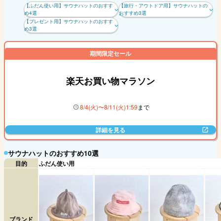
【ふだん使い用】サウナハットのおすす
【旅行・アウトドア用】サウナハットの
め4選
おすすめ3選
【プレゼント用】サウナハットのおすす
め3選
期間限定セール
楽天お買い物マラソン
8
/
4
(
火
)〜
8
/
11
(
火
)
1
:
59
まで
詳細を見る
サウナハットのおすすめ10選
目的
ふだん使い用
ブランド