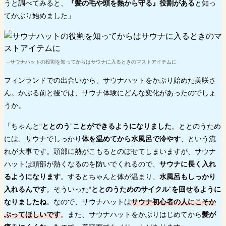
うと調べてみると、
『髪の毛や頭を熱から守る』役割がある
と知っ
てかぶり始めました」
サウナハットの役割を知ってからはサウナに入るときのマストアイテムに
フィンランドでの出合いから、サウナハットをかぶり始めた美咲さ
ん。かぶる前と後では、サウナ体験にどんな変化があったのでしょ
うか。
「ちゃんと“
ととのう
”
ことができるようになりました
。ととのうため
には、サウナでしっかり
体を温めてから水風呂で冷やす
、という流
れが大事です。頭部に熱がこもるとのぼせてしまいますが、サウナ
ハットは頭部が熱くなるのを防いでくれるので、
サウナに長く入れ
るようになります
。するとちゃんと体が温まり、
水風呂もしっかり
入れるんです
。そういった“
ととのうためのサイクル
”
を回せるように
なりましたね
。なので、サウナハットは
サウナ初心者の人にこそか
ぶってほしいです
。また、サウナハットをかぶりはじめてから
髪が