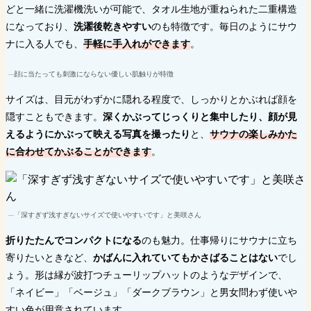
どと一緒に洗濯機洗いが可能で、タオル生地が重ねられた二重構造
になっており、
洗濯後乾きやすい
のも特徴です。毎日のようにサウ
ナに入る人でも、
手軽に手入れができます
。
顔に当たっても刺激にならない優しい肌触りが特徴
サイズは、目元がわずかに隠れる程度で、しっかりとかぶれば顔を
隠すこともできます。
深くかぶってじっくりと集中したり、顔が見
えるようにかぶって映える写真を撮ったり
と、
サウナの楽しみかた
に合わせてかぶることができます
。
「深すぎず浅すぎないサイズで使いやすいです」と美咲さん
折りたたんでコンパクトになる
のも魅力。仕事帰りにサウナに立ち
寄りたいときなど、
かばんに入れていてもかさばることはない
でし
ょう。形は縁が波打つチューリップハットのようなデザインで、
「ネイビー」「ベージュ」「ダークブラウン」と男女問わず使いや
すい色が用意されています。