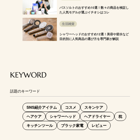
バスソルトのおすすめ10選！数々の商品を検証し
た人気モデルが選ぶイチオシはコレ
生活雑貨
シャワーヘッドのおすすめ12選！美容や節水など
目的別に人気商品の選び方を専門家が解説
KEYWORD
話題のキーワード
SNS紹介アイテム
コスメ
スキンケア
ヘアケア
シャワーヘッド
ヘアドライヤー
枕
キッチンツール
ブラック家電
レビュー