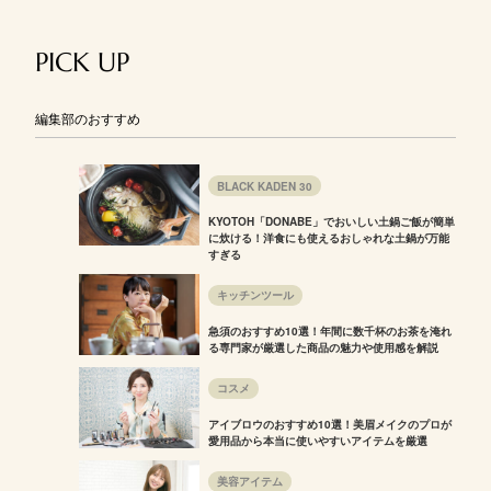
PICK UP
編集部のおすすめ
BLACK KADEN 30
KYOTOH「DONABE」でおいしい土鍋ご飯が簡単
に炊ける！洋食にも使えるおしゃれな土鍋が万能
すぎる
キッチンツール
急須のおすすめ10選！年間に数千杯のお茶を淹れ
る専門家が厳選した商品の魅力や使用感を解説
コスメ
アイブロウのおすすめ10選！美眉メイクのプロが
愛用品から本当に使いやすいアイテムを厳選
美容アイテム