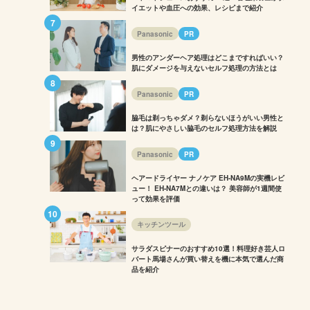
イエットや血圧への効果、レシピまで紹介
Panasonic
PR
男性のアンダーヘア処理はどこまですればいい？
肌にダメージを与えないセルフ処理の方法とは
Panasonic
PR
脇毛は剃っちゃダメ？剃らないほうがいい男性と
は？肌にやさしい脇毛のセルフ処理方法を解説
Panasonic
PR
ヘアードライヤー ナノケア EH-NA9Mの実機レビ
ュー！ EH-NA7Mとの違いは？ 美容師が1週間使
って効果を評価
キッチンツール
サラダスピナーのおすすめ10選！料理好き芸人ロ
バート馬場さんが買い替えを機に本気で選んだ商
品を紹介