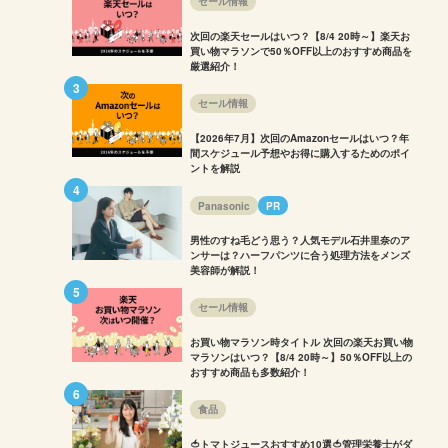
セール情報
次回の楽天セールはいつ？【8/4 20時～】楽天お
買い物マラソンで50％OFF以上のおすすめ商品を
厳選紹介！
セール情報
【2026年7月】次回のAmazonセールはいつ？年
間スケジュール予想やお得に購入するためのポイ
ントを解説
Panasonic
PR
男性のすね毛どう思う？人気モデル石井里奈のア
ンサーは？ハーフパンツに合う処理方法をメンズ
美容師が解説！
セール情報
お買い物マラソン時タイトル 次回の楽天お買い物
マラソンはいつ？【8/4 20時～】50％OFF以上の
おすすめ商品も多数紹介！
食品
🍅トマトジュースおすすめ10選🍅管理栄養士がダ