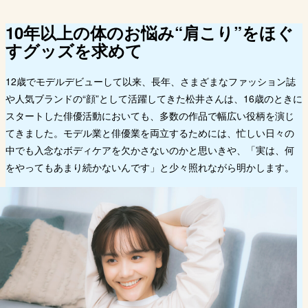
Q. 買い物は現⾦派？ キャッシュレス
10年以上の体のお悩み“肩こり”をほぐ
派？
すグッズを求めて
Q. どんなときに買い物したくなります
か？
Q. 御用達のお店、お気に入りのお店は
12歳でモデルデビューして以来、長年、さまざまなファッション誌
ありますか？
や人気ブランドの“顔”として活躍してきた松井さんは、16歳のときに
Q. 買ってもらう方が好き？ 買ってあげ
スタートした俳優活動においても、多数の作品で幅広い役柄を演じ
る方が好き？
てきました。モデル業と俳優業を両立するためには、忙しい日々の
中でも入念なボディケアを欠かさないのかと思いきや、「実は、何
をやってもあまり続かないんです」と少々照れながら明かします。