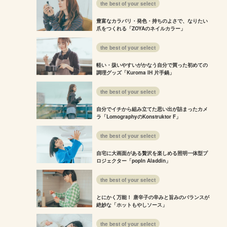
the best of your select
豊富なカラバリ・発色・持ちのよさで、なりたい
爪をつくれる「ZOYAのネイルカラー」
the best of your select
軽い・扱いやすいがかなう自分で買った初めての
調理グッズ「Kuroma IH 片手鍋」
the best of your select
自分でイチから組み立てた思い出が詰まったカメ
ラ「LomographyのKonstruktor F」
the best of your select
自宅に大画面がある贅沢を楽しめる照明一体型プ
ロジェクター「popIn Aladdin」
the best of your select
とにかく万能！ 唐辛子の辛みと旨みのバランスが
絶妙な「ホットもやしソース」
the best of your select