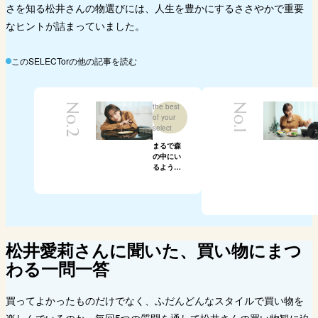
さを知る松井さんの物選びには、人生を豊かにするささやかで重要
なヒントが詰まっていました。
このSELECTorの他の記事を読む
No.2
the best
No.1
of your
select
まるで森
の中にい
るような
木の香り
に癒やさ
れる
「KITOWA
のインセ
ンスステ
ィック」
松井愛莉さんに聞いた、買い物にまつ
わる一問一答
買ってよかったものだけでなく、ふだんどんなスタイルで買い物を