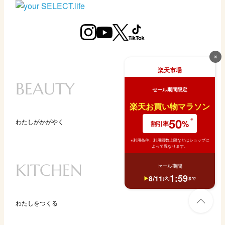
✕
楽天市場
BEAUTY
セール期間限定
楽天お買い物マラソン
50
わたしがかがやく
%
割引率
美容家電
※利用条件、利用回数上限などはショップに
よって異なります。
美容アイテム
KITCHEN
セール期間
コスメ
1
:
59
8
/
11
[
火
]
まで
スキンケア
ヘアケア
わたしをつくる
Amazon
楽天市場
キッチン家電