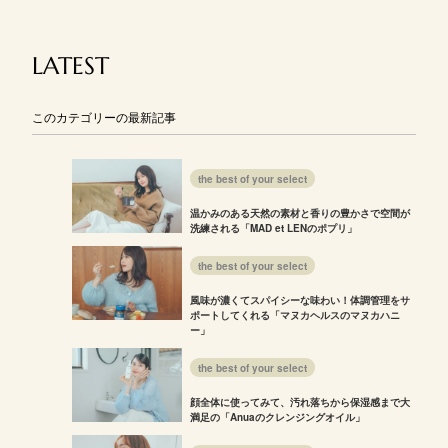
LATEST
このカテゴリーの最新記事
the best of your select
温かみのある天然の素材と香りの豊かさで空間が
洗練される「MAD et LENのポプリ」
the best of your select
風味が濃くてスパイシーな味わい！体調管理をサ
ポートしてくれる「マヌカヘルスのマヌカハニ
ー」
the best of your select
顔全体に使ってみて、汚れ落ちから保湿感まで大
満足の「Anuaのクレンジングオイル」