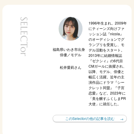
SELECTor
1996年生まれ。2009年
にティーンズ向けファ
ッション誌『nicola』
のオーディションでグ
ランプリを受賞し、モ
福島県いわき市出身
デル活動をスタート。
俳優／モデル
2013年に結婚情報誌
『ゼクシィ』の6代目
CMガールに抜擢され、
松井愛莉
さん
以降、モデル、俳優と
幅広く活躍。近年の主
演作品にドラマ『シー
クレット同盟』『子宮
恋愛』など。2023年に
「美を醸すふくしまPR
大使」に就任した。
このSelectorの他の記事を読む