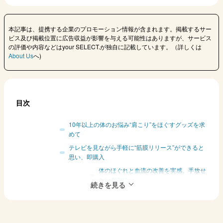
本記事は、提携する企業のプロモーション情報が含まれます。掲載するサー
ビス及び掲載位置に広告収益が影響を与える可能性はありますが、サービス
の評価や内容などはyour SELECT.が独自に記載しています。（詳しくは
About Us
へ)
目次
10年以上の体のお悩み“肩こり”をほぐすグッズを求
めて
テレビを見ながら手軽に“筋膜リリース”ができると
思い、即購入
体のほぐれと血流の改善を実感。手放せ
ない存在に
新しいお仕事への挑戦に向け、体をつくって準備中
松井愛莉さんに聞いた、買い物にまつわる一問一答
Q. 今欲しいものはある？