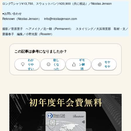
ロングTシャツ¥13,750、スウェットパンツ¥20,900（共に税込）／Nicolas Jenson
●お問い合わせ
Reknown（Nicolas Jenson） info@nicolasjenson.com
撮影／菅原景子 ヘアメイク／北一騎（Permanent） スタイリング／大浜瑛里那 取材・文／
齋藤春子 編集／小野光梨（Roaster）
この記事は参考になりましたか？
わか
欲し
ギモ
モヤ
りや
くな
ン解
モヤ
すい
った
消