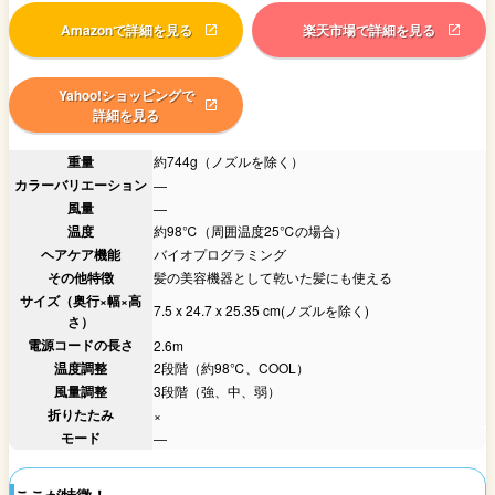
Amazonで詳細を見る
楽天市場で詳細を見る
Yahoo!ショッピングで
詳細を見る
重量
約744g（ノズルを除く）
カラーバリエーション
―
風量
―
温度
約98℃（周囲温度25℃の場合）
ヘアケア機能
バイオプログラミング
その他特徴
髪の美容機器として乾いた髪にも使える
サイズ（奥行×幅×高
7.5 x 24.7 x 25.35 cm(ノズルを除く)
さ）
電源コードの長さ
2.6m
温度調整
2段階（約98℃、COOL）
風量調整
3段階（強、中、弱）
折りたたみ
×
モード
―