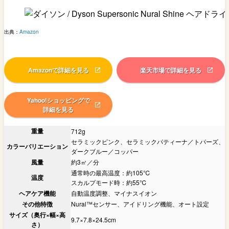
出典：
Amazon
Amazonで詳細を見る
楽天市場で詳細を見る
Yahoo!ショッピングで
詳細を見る
重量
712g
セラミックピンク、セラミックパティーナ／トパーズ、
カラーバリエーション
ダークブルー／コッパー
風量
約3㎥／分
通常時の最高温度：約105℃
温度
スカルプモード時：約55℃
ヘアケア機能
自動温度調整、マイナスイオン
その他特徴
Nural™センサー、アイドリング機能、オート設定
サイズ（奥行×幅×高
9.7×7.8×24.5cm
さ）