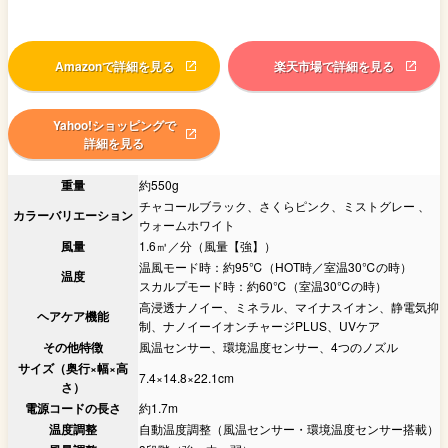
Amazonで詳細を見る
楽天市場で詳細を見る
Yahoo!ショッピングで
詳細を見る
重量
約550g
チャコールブラック、さくらピンク、ミストグレー 、
カラーバリエーション
ウォームホワイト
風量
1.6㎥／分（風量【強】）
温風モード時：約95℃（HOT時／室温30℃の時）
温度
スカルプモード時：約60℃（室温30℃の時）
高浸透ナノイー、ミネラル、マイナスイオン、静電気抑
ヘアケア機能
制、ナノイーイオンチャージPLUS、UVケア
その他特徴
風温センサー、環境温度センサー、4つのノズル
サイズ（奥行×幅×高
7.4×14.8×22.1cm
さ）
電源コードの長さ
約1.7m
温度調整
自動温度調整（風温センサー・環境温度センサー搭載）