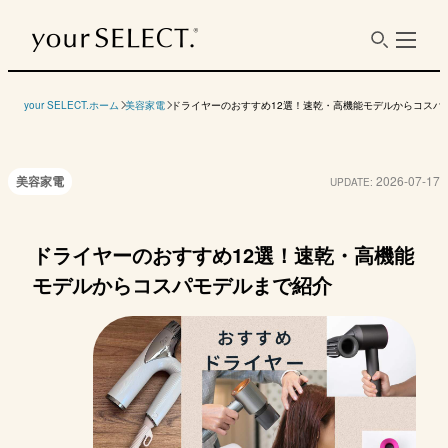
タイプ
高機能
your SELECT.ホーム
美容家電
ドライヤーのおすすめ12選！速乾・高機能モデルからコスパ
美容家電
2026-07-17
UPDATE:
メーカー
dyson
パナソニック
MTG
リュミエ
商品名
ドライヤーのおすすめ12選！速乾・高機能
Dyson Supersonic
ヘアードライヤー
リファビューテック
レプロ
Nural Shine ヘアド
ナノケア EH-NA0K
ドライヤースマート
Plus
モデルからコスパモデルまで紹介
ライヤー HD16
参考価格
4万9800円
3万4650円
3万8000円
4万62
（税込）
約475g（電源コー
約744
重量
712g
約550g
ド、セット用ノズル
除く）
含まず）