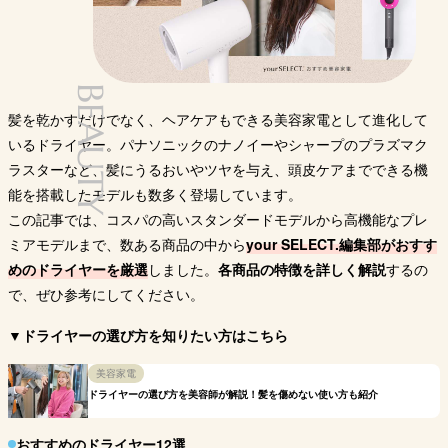
1.6㎥／分（風量
最大風量
約3㎥／分
約0.9㎥／分
―
【強】）
温風モード時：約
通常時の最高温度：
95℃（HOT時／室
約105℃
温30℃の時）
BEAUTY
最大温度
―
約98℃
スカルプモード時：
スカルプモード時：
髪を乾かすだけでなく、ヘアケアもできる美容家電として進化して
約55℃
約60℃（室温30℃
の時）
いるドライヤー。パナソニックのナノイーやシャープのプラズマク
高浸透ナノイー、ミ
ラスターなど、髪にうるおいやツヤを与え、頭皮ケアまでできる機
ネラル、マイナスイ
ヘアケア機
自動温度調整、マイ
プロセンシング・イ
バイオ
能を搭載したモデルも数多く登場しています。
オン、静電気抑制、
能
ナスイオン
オナイザーなど
グ
ナノイーイオンチャ
この記事では、コスパの高いスタンダードモデルから高機能なプレ
ージPLUS、UVケア
ミアモデルまで、数ある商品の中から
your SELECT.編集部がおすす
おすすめの
髪の乾燥が気になる
髪のまとまりを重視
髪のパ
早く乾かしたい人
人
人
する人
りが気
めのドライヤーを厳選
しました。
各商品の特徴を詳しく解説
するの
Amazon
Amazon
Amazon
A
で、ぜひ参考にしてください。
購入サイト
楽天市場
楽天市場
楽天市場
楽
▼ドライヤーの選び方を知りたい方はこちら
Yahoo!
Yahoo!
Yahoo!
Y
美容家電
ドライヤーの選び方を美容師が解説！髪を傷めない使い方も紹介
おすすめのドライヤー12選