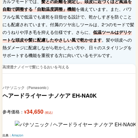
カルプモードでは、
髪との距離を測定し、頭皮に近づくほど風温を
自動で調整する「自動温度調整」機能
を備えています。また、パワ
フルな風で低温でも速乾を目指せる設計で、乾かしすぎを防ぐこと
にも配慮されています。付属のツヤ出しツールは、2つのモードで髪
のうねりや浮き毛を抑える仕様です。さらに、
低温ツールはデリケ
ートな頭皮や髪に配慮したやさしい風で乾かせます
。髪や頭皮への
熱ダメージに配慮しながら乾かしたい方や、日々のスタイリングを
サポートする機能を重視する方に向いているモデルです。
高浸透ナノイーで髪にうるおいを与える
パナソニック（Panasonic）
ヘアードライヤー ナノケア EH-NA0K
34,650
参考価格：
¥
(税込)
出典：
Amazon