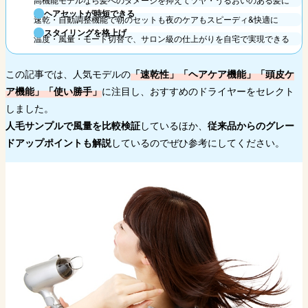
ヘアセットが時短できる
速乾・自動調整機能で朝のセットも夜のケアもスピーディ&快適に
スタイリングを格上げ
温度・風量・モード切替で、サロン級の仕上がりを自宅で実現できる
この記事では、人気モデルの
「速乾性」「ヘアケア機能」「頭皮ケ
ア機能」「使い勝手」
に注目し、おすすめのドライヤーをセレクト
しました。
人毛サンプルで風量を比較検証
しているほか、
従来品からのグレー
ドアップポイントも解説
しているのでぜひ参考にしてください。