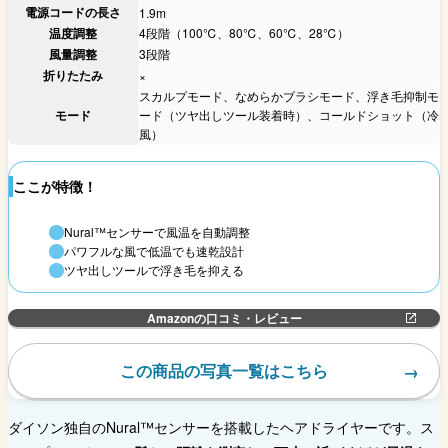
電源コードの長さ
1.9m
温度調整
4段階（100℃、80℃、60℃、28℃）
風量調整
3段階
折りたたみ
×
スカルプモード、なめらかブラシモード、浮き毛抑制モ
モード
ード（ツヤ出しツール装着時）、コールドショット（冷
風）
ここが特徴！
Nural™センサーで風温を自動調整
パワフルな風で低温でも速乾設計
ツヤ出しツールで浮き毛を抑える
Amazonの口コミ・レビュー
この商品の写真一覧はこちら
ダイソン独自のNural™センサーを搭載したヘアドライヤーです。ス