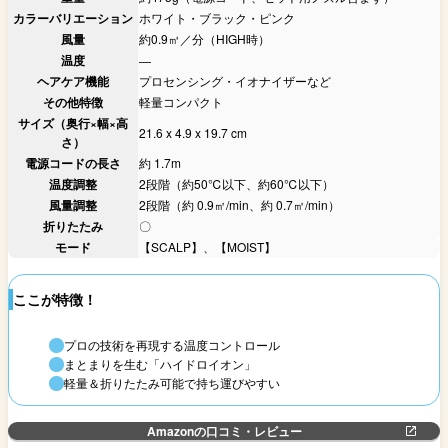
カラーバリエーション
ホワイト・ブラック・ピンク
風量
約0.9㎥／分（HIGH時）
温度
―
ヘアケア機能
プロセンシング・イオナイザーなど
その他特徴
軽量コンパクト
サイズ（奥行×幅×高
21.6 x 4.9 x 19.7 cm
さ）
電源コードの長さ
約 1.7m
温度調整
2段階（約50℃以下、約60℃以下）
風量調整
2段階（約 0.9㎡/min、約 0.7㎡/min）
折りたたみ
〇
モード
【SCALP】、【MOIST】
ここが特徴！
プロの技術を再現する温度コントロール
まとまりを生む「ハイドロイオン」
軽量＆折りたたみ可能で持ち運びやすい
Amazonの口コミ・レビュー