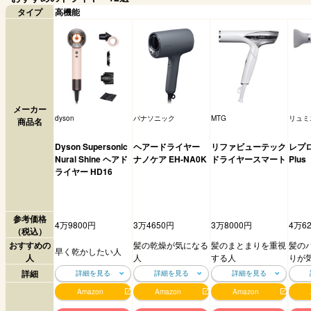
タイプ
高機能
メーカー
dyson
パナソニック
MTG
リュミ
商品名
Dyson Supersonic
ヘアードライヤー
リファビューテック
レプロ
Nural Shine ヘアド
ナノケア EH-NA0K
ドライヤースマート
Plus
ライヤー HD16
参考価格
4万9800円
3万4650円
3万8000円
4万6
（税込）
おすすめの
髪の乾燥が気になる
髪のまとまりを重視
髪の
早く乾かしたい人
人
人
する人
りが
詳細
詳細を見る
詳細を見る
詳細を見る
Amazon
Amazon
Amazon