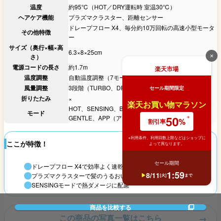
温度
約95℃（HOT／DRY運転時 室温30℃）
ヘアケア機能
プラズマクラスター、距離センサー
ドレープフロー X4、毎分約10万回転の高速小型モータ
その他特徴
ー
サイズ（奥行×幅×高
6.3×8×25cm
✕
さ）
電源コードの長さ
約1.7m
楽天市場
温度調整
自動温度調整（7モード）
風量調整
3段階（TURBO、DRY、SET）
セール期間限定
折りたたみ
×
楽天お買い物マラソン
HOT、SENSING、BEAUTY、SCALP、COLD、
モード
50
GENTLE、APP（アプリ連携）
%
割引率
※利用条件、利用回数上限などはショップに
ここが特徴！
よって異なります。
セール期間
ドレープフロー X4で効率よく速乾
1
:
59
8
/
11
プラズマクラスターで髪のうるおいを保つ
[
火
]
まで
SENSINGモードで熱ダメージに配慮
商品を比較する
この商品の写真一覧はこちら