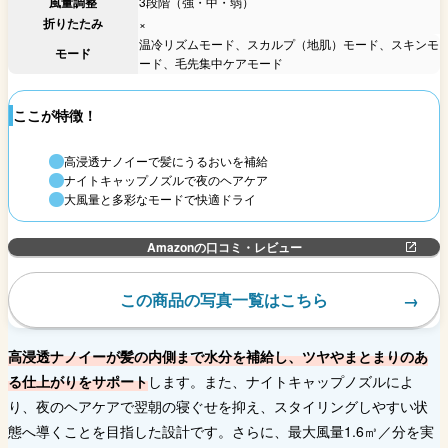
風量調整
3段階（強・中・弱）
折りたたみ
×
温冷リズムモード、スカルプ（地肌）モード、スキンモ
モード
ード、毛先集中ケアモード
ここが特徴！
高浸透ナノイーで髪にうるおいを補給
ナイトキャップノズルで夜のヘアケア
大風量と多彩なモードで快適ドライ
Amazonの口コミ・レビュー
この商品の写真一覧はこちら
高浸透ナノイーが髪の内側まで水分を補給し、ツヤやまとまりのあ
る仕上がりをサポート
します。また、ナイトキャップノズルによ
り、夜のヘアケアで翌朝の寝ぐせを抑え、スタイリングしやすい状
態へ導くことを目指した設計です。さらに、最大風量1.6㎥／分を実