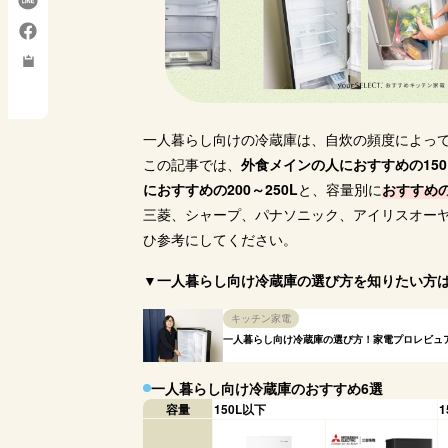
おすすめの
コンパクトさを最優
デザイン性と静音性
抑えたい、省エネ意
場所に
人
先したい人
を重視する人
識が高い人
たい人
Amazon
Amazon
Amazon
A
購入サイト
楽天市場
楽天市場
楽天市場
楽
Yahoo!
Yahoo!
Yahoo!
Y
一人暮らし向けの冷蔵庫は、自炊の頻度によっ
この記事では、
外食メインの人におすすめの150
におすすめの200～250L
と、容量別に
おすすめの
三菱、シャープ、パナソニック、アイリスオー
ひ参考にしてください。
▼一人暮らし向け冷蔵庫の選び方を知りたい方
キッチン家電
一人暮らし向け冷蔵庫の選び方！家電プロレビュ
一人暮らし向け冷蔵庫のおすすめ6選
容量
150L以下
1