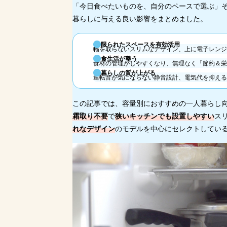
「今日食べたいものを、自分のペースで選ぶ」そ
暮らしに与える良い影響をまとめました。
限られたスペースを有効活用
幅を取らないスリムなデザイン、上に電子レンジ
食生活が整う
食材の管理がしやすくなり、無理なく「節約＆栄
暮らしの質が上がる
運転音が気にならない静音設計、電気代を抑える
この記事では、容量別におすすめの一人暮らし
霜取り不要
で
狭いキッチンでも設置しやすい
ス
れなデザイン
のモデルを中心にセレクトしてい