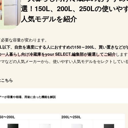
食材をきちんと分け
合わせて変え
作り置きを多くする
選！150L、200L、250Lの使いや
て整理したい自炊派
人
mazon
Amazon
Amazon
人気モデルを紹介
天市場
楽天市場
楽天市場
ahoo!
Yahoo!
Yahoo!
て必要な容量が変わります。
L以下、自炊を適度にする人におすすめの150～200L、買い置きなどが
一人暮らし向け冷蔵庫をyour SELECT.編集部が厳選してご紹介
します
ヤマなどの人気メーカーから、使いやすい人気モデルをセレクトしてい
はこちら
アーが容量や相場、用途に合った機能を解説
50〜200L
200L〜250L