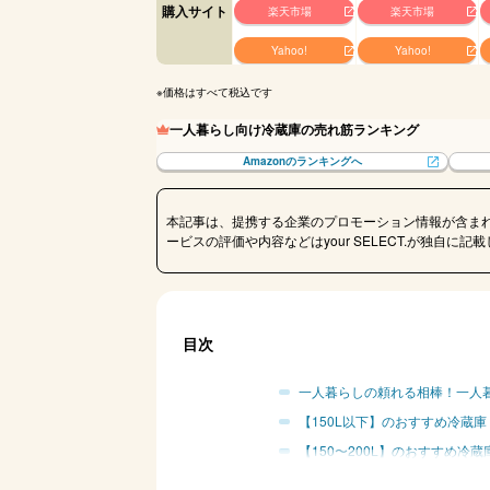
購入サイト
楽天市場
楽天市場
Yahoo!
Yahoo!
※価格はすべて税込です
一人暮らし向け冷蔵庫の売れ筋ランキング
Amazonのランキングへ
本記事は、提携する企業のプロモーション情報が含ま
ービスの評価や内容などはyour SELECT.が独自に
目次
一人暮らしの頼れる相棒！一人
【150L以下】のおすすめ冷蔵庫
【150〜200L】のおすすめ冷蔵
【200〜250L】のおすすめ冷蔵