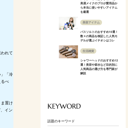
美眉メイクのプロが愛用品か
ら本当に使いやすいアイテム
を厳選
美容アイテム
バスソルトのおすすめ10選！
数々の商品を検証した人気モ
デルが選ぶイチオシはコレ
生活雑貨
思われて
シャワーヘッドのおすすめ12
選！美容や節水など目的別に
人気商品の選び方を専門家が
い」「冷
解説
えるべ
まま置け
KEYWORD
ど、イン
話題のキーワード