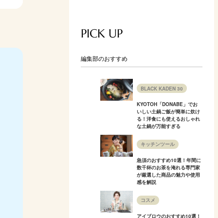
PICK UP
編集部のおすすめ
BLACK KADEN 30
KYOTOH「DONABE」でお
いしい土鍋ご飯が簡単に炊け
る！洋食にも使えるおしゃれ
な土鍋が万能すぎる
キッチンツール
急須のおすすめ10選！年間に
数千杯のお茶を淹れる専門家
が厳選した商品の魅力や使用
感を解説
コスメ
アイブロウのおすすめ10選！