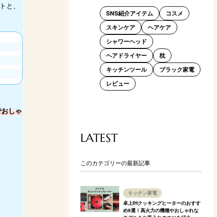
トと、
SNS紹介アイテム
コスメ
スキンケア
ヘアケア
シャワーヘッド
ヘアドライヤー
枕
キッチンツール
ブラック家電
レビュー
でおしゃ
LATEST
このカテゴリーの最新記事
キッチン家電
卓上IHクッキングヒーターのおすす
め9選！高火力の機種やおしゃれな