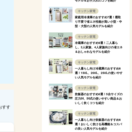
モデル＆お手入れのコツを紹介
キッチン家電
家庭用冷凍庫のおすすめ7選！霜取
り不要で省エネ性能が高い小型・中
型・大型の人気モデルを紹介
キッチン家電
冷蔵庫のおすすめ9選！二人暮ら
し、3人家族、4人家族向けの省エネ
＆おしゃれなモデルを紹介
キッチン家電
一人暮らし向け冷蔵庫のおすすめ6
選！150L、200L、250Lの使いやす
い人気モデルを紹介
キッチン家電
炊飯器のおすすめ6選！5合サイズの
圧力IH、IH式の使いやすい商品＆お
いしく炊くコツを紹介
おすす
キッチン家電
一人暮らし向け炊飯器のおすすめ6
選！おいしく炊ける高機能＆コスパ
の良い人気モデルを紹介