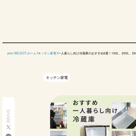
容量
150L以下
150〜200L
your SELECT.ホーム
キッチン家電
一人暮らし向け冷蔵庫のおすすめ6選！150L、200L、
メーカー
商品名
ハイセンス
三菱電機
東芝ライフスタイル
シャープ
キッチン家電
冷凍冷蔵庫 HR-
MR-P15M
GR-W17BS
SJ-D1
D140K
参考価格
3万7980円
6万348円
6万4680円
8万22
（税込）
135L
146L
170L
179L
定格内容積
（冷蔵室86L、
（冷蔵室100L、
（冷蔵室127L、
（冷蔵室
SHARE
冷凍室49L）
冷凍室46L）
冷凍室43L）
冷凍室5
サイズ（幅×
481×586×1127mm
480×595×1213mm
479×582×1369mm
495×6
奥行×高さ）
ランニングコストを
ドアの