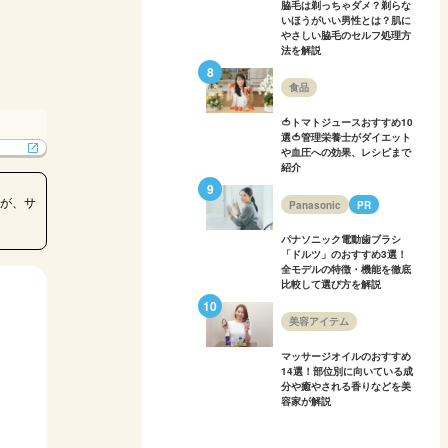
脇毛は剃っちゃダメ？剃らな
いほうがいい男性とは？肌に
やさしい脇毛のセルフ処理方
法を解説
食品
🍅トマトジュースおすすめ10
選🍅管理栄養士がダイエット
や血圧への効果、レシピまで
紹介
が、サ
Panasonic
PR
パナソニック電動歯ブラシ
「ドルツ」のおすすめ3選！
全モデルの特徴・機能を徹底
比較して選び方を解説
美容アイテム
マッサージオイルのおすすめ
14選！部位別に向いている成
分や癒やされる香りなどを美
容家が解説