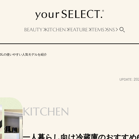
200L〜250L
BEAUTY
KITCHEN
FEATURE
ITEMS
SNS
250Lの使いやすい人気モデルを紹介
アイリスオーヤマ
パナソニック
20
UPDATE:
8P
冷凍冷蔵庫 230L
スリム冷凍冷蔵庫
IRSN-23B
NR-B253T
80円
5万9800円
8万7780円
KITCHEN
230L
248L
121L、
（冷蔵室143L、
（冷蔵室186L、
8L）
冷凍室87L）
冷凍室62L）
00×1353mm
544×627×1665mm
555×632×1636mm
一人暮らし向け冷蔵庫のおすすめ
開き方を設置
食材のまとめ買いや