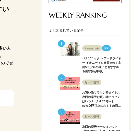
すい
WEEKLY RANKING
よく読まれている記事
多い人
Panasonic
PR
。
パナソニック ヘアードライヤ
るのでぜ
ー イオニティを徹底比較！主
要5モデルの違いとおすすめ
を美容師が解説
セール情報
お買い物マラソン時タイトル
次回の楽天お買い物マラソン
はいつ？【8/4 20時～】
50％OFF以上のおすすめ商品
も多数紹介！
セール情報
次回の楽天セールはいつ？