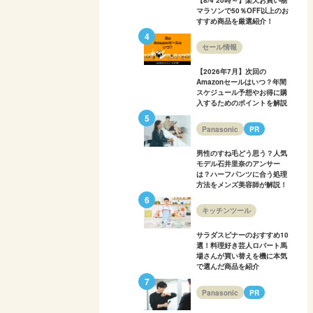
【8/4 20時～】楽天お買い物
マラソンで50％OFF以上のお
すすめ商品を厳選紹介！
セール情報
【2026年7月】次回の
Amazonセールはいつ？年間
スケジュール予想やお得に購
入するためのポイントを解説
Panasonic
PR
男性のすね毛どう思う？人気
モデル石井里奈のアンサー
は？ハーフパンツに合う処理
方法をメンズ美容師が解説！
キッチンツール
サラダスピナーのおすすめ10
選！料理好き芸人ロバート馬
場さんが買い替えを機に本気
で選んだ商品を紹介
Panasonic
PR