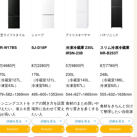
東芝ライフスタイル
シャープ
アイリスオーヤマ
パナソニック
R-W17BS
SJ-D18P
冷凍冷蔵庫 230L
スリム冷凍冷蔵庫
IRSN-23B
NR-B253T
万4680円
8万2280円
5万9800円
8万7780円
70L
179L
230L
248L
（冷蔵室127L、
（冷蔵室121L、
（冷蔵室143L、
（冷蔵室186L、
冷凍室43L）
冷凍室58L）
冷凍室87L）
冷凍室62L）
79×582×1369mm
495×600×1353mm
544×627×1665mm
555×632×1636mm
ランニングコストを
ドアの開き方を設置
食材のまとめ買いや
食材をきちんと分け
抑えたい、省エネ意
場所に合わせて変え
作り置きを多くする
て整理したい自炊派
識が高い人
たい人
人
詳細を見る
詳細を見る
詳細を見る
詳細を見る
Amazon
Amazon
Amazon
Amazon