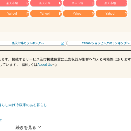
楽天市場
楽天市場
楽天市場
楽天市場
Yahoo!
Yahoo!
Yahoo!
Yahoo!
楽天市場のランキングへ
Yahoo!ショッピングのランキングへ
れます。掲載するサービス及び掲載位置に広告収益が影響を与える可能性はあります
記載しています。（詳しくは
About Us
へ)
暮らし向け冷蔵庫のある暮らし
庫
庫