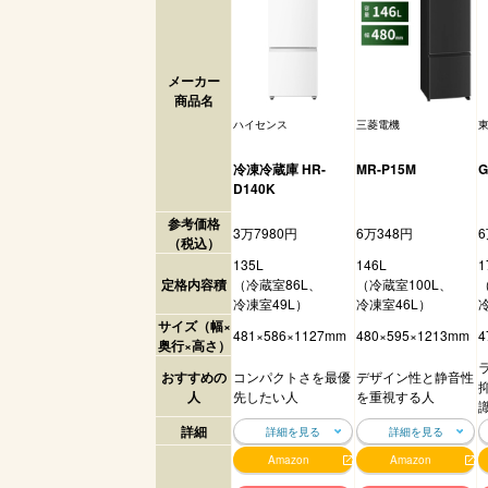
メーカー
商品名
ハイセンス
三菱電機
冷凍冷蔵庫 HR-
MR-P15M
G
D140K
参考価格
3万7980円
6万348円
6
（税込）
135L
146L
1
定格内容積
（冷蔵室86L、
（冷蔵室100L、
冷凍室49L）
冷凍室46L）
サイズ（幅×
481×586×1127mm
480×595×1213mm
4
奥行×高さ）
おすすめの
コンパクトさを最優
デザイン性と静音性
人
先したい人
を重視する人
詳細
詳細を見る
詳細を見る
Amazon
Amazon