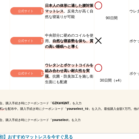
日本人の体形に適した腰対策
マットレス
。反発力が高く自
ウレ
公式サイト
然な寝返りが可能
90日間
中央部分に硬めのコイルを使
用。
自然な寝姿勢を保ち、質
ポケ
公式サイト
の高い睡眠へと導く
ウレタンとポケットコイルを
組み合わせ高い耐久性を実
ポケ
公式サイト
現
。抗菌・防臭加工を施し衛
30日間（※4）
生面にも配慮
合。購入手続き時にクーポンコード「
GZK9HQNT
」を入力
ポン
を配布中。購入手続き時にクーポンコード「
yourselect_10
」を入力。最低購入金額1万円。他
合。購入手続き時にクーポンコード「
yourselect
」を入力
別】おすすめマットレスを今すぐ見る