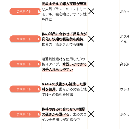
高級ホテルで導入実績が豊富
な人気ブランドのエントリー
ポケ
公式サイト
モデル。寝心地とデザイン性
を両立
体の凹凸に合わせて反発力が
ポス
変化し快適な寝姿勢を維持
。
公式サイト
イル
世界の一流ホテルでも採用
超通気性素材を使用した3つ
折りタイプ。
水洗いができて
高反
公式サイト
お手入れもしやすい
NASAの技術から誕生した素
材を使用
。柔らかめの寝心地
ウレ
公式サイト
で腰への負担を軽減
体格や好みに合わせて3種類
の硬さから選べる
。太めのコ
ポケ
公式サイト
イルを使用し安定感も◎