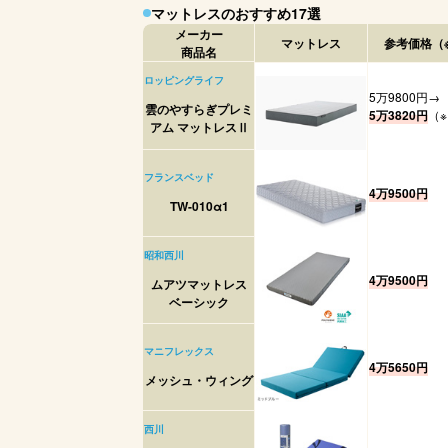
マットレスのおすすめ17選
メーカー
マットレス
参考価格（
商品名
ロッピングライフ
5万9800円→
雲のやすらぎプレミ
5万3820円
（※
アム マットレスⅡ
フランスベッド
4万9500円
TW-010α1
昭和西川
4万9500円
ムアツマットレス
ベーシック
マニフレックス
4万5650円
メッシュ・ウィング
西川