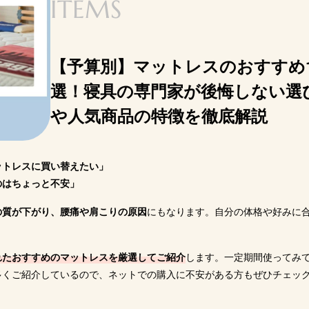
ITEMS
8cm
29cm
25cm
21cm
硬め
柔らかめ
やや柔らかめ～普通
普通
高い
普通
高い
高い
なし
なし
100日間
120日
【予算別】マットレスのおすすめ1
Amazon
Amazon
選！寝具の専門家が後悔しない選
式サイト
楽天市場
楽天市場
公式サイト
公
や人気商品の特徴を徹底解説
Yahoo!
Yahoo!
ットレスに買い替えたい」
のはちょっと不安」
の質が下がり、腰痛や肩こりの原因
にもなります。自分の体格や好みに
れたおすすめのマットレスを厳選してご紹介
します。一定期間使ってみ
多くご紹介しているので、ネットでの購入に不安がある方もぜひチェッ