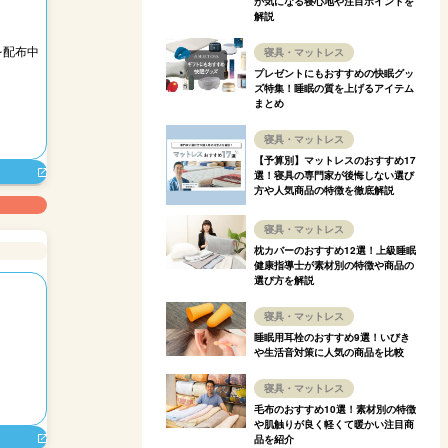
が気になる寝心地や注目ポイントを
解説
を配布中
寝具・マットレス
プレゼントにもおすすめの快眠グッ
ズ特集！睡眠の質を上げるアイテム
まとめ
寝具・マットレス
【予算別】マットレスのおすすめ17
選！寝具の専門家が後悔しない選び
方や人気商品の特徴を徹底解説
寝具・マットレス
枕カバーのおすすめ12選！上級睡眠
健康指導士が素材別の特徴や商品の
選び方を解説
寝具・マットレス
睡眠用耳栓のおすすめ9選！いびき
や生活音対策に人気の商品を比較
寝具・マットレス
毛布のおすすめ10選！素材別の特徴
や肌触りが良く軽くて暖かい注目商
品を紹介