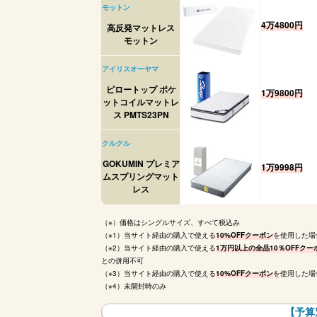
モットン
4万4800円
高反発マットレス
モットン
アイリスオーヤマ
ピロートップ ポケ
1万9800円
ットコイルマットレ
ス PMTS23PN
クルクル
GOKUMIN プレミア
1万9998円
ムスプリングマット
レス
（※）価格はシングルサイズ、すべて税込み
（※1）当サイト経由の購入で使える
10%OFFクーポン
を使用した場
（※2）当サイト経由の購入で使える
1万円以上の全品10％OFFクー
との併用不可
（※3）当サイト経由の購入で使える
10%OFFクーポン
を使用した場
（※4）未開封時のみ
【予算