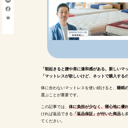
シングル
18cm
20cm
8cm
11cm
サイズ
硬さ
普通
硬め
普通
硬め
反発力
高い
高い
高い
高い
返品保証
100日間
なし
30日間
なし
購入サイト
公式サイト
公式サイト
公式サイト
公
「朝起きると腰や肩に違和感がある。新しいマ
「マットレスが欲しいけど、ネットで購入する
体に合わないマットレスを使い続けると、
睡眠
選ぶことが重要です。
この記事では、
体に負担が少なく、寝心地に優
ければ返品できる
「返品保証」が付いた商品
も
てください。