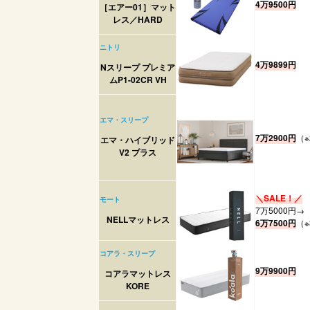
4万9500円
［エアー01］マット
レス／HARD
ニトリ
4万9899円
Nスリープ プレミア
ムP1-02CR VH
エマ・スリープ
7万2900円
（※
エマ・ハイブリッド
V2 プラス
＼SALE！／
モート
7万5000円→
NELLマットレス
6万7500円
（※
コアラ・スリープ
9万9900円
コアラマットレス
KORE