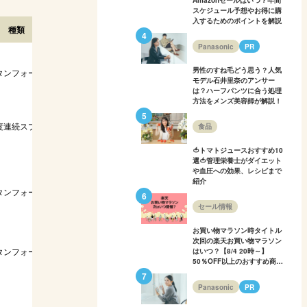
Amazonセールはいつ？年間
スケジュール予想やお得に購
入するためのポイントを解説
種類
厚さ／重量
硬さ
反発力
Panasonic
PR
男性のすね毛どう思う？人気
タンフォーム
18cm／13kg
普通
高い
S・S
モデル石井里奈のアンサー
は？ハーフパンツに合う処理
方法をメンズ美容師が解説！
度連続スプリン
SS・
食品
20cm／16kg
硬め
高い
WD
🍅トマトジュースおすすめ10
選🍅管理栄養士がダイエット
や血圧への効果、レシピまで
紹介
タンフォーム
8cm／5.6kg
普通
高い
S・S
セール情報
お買い物マラソン時タイトル
次回の楽天お買い物マラソン
SS・
タンフォーム
11cm／7kg
硬め
高い
はいつ？【8/4 20時～】
D・Q
50％OFF以上のおすすめ商品
も多数紹介！
Panasonic
PR