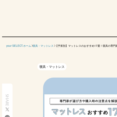
メーカー
your SELECT.ホーム
寝具・マットレス
【予算別】マットレスのおすすめ17選！寝具の専門
商品名
ロッピングライフ
フランスベッド
昭和西川
マニフレ
雲のやすらぎプレミ
TW-010α1
ムアツマットレス
メッシ
寝具・マットレス
アム マットレスⅡ
ベーシック
高密度連続スプリン
種類
ウレタンフォーム
ウレタンフォーム
ウレタ
グ
参考価格
SHARE
（税込）
5万9800円→
4万9500円
4万9500円
4万56
シングル
5万3820円
（※1）
サイズ
厚さ