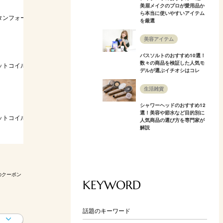
美眉メイクのプロが愛用品か
ら本当に使いやすいアイテム
タンフォーム
10cm／7.5kg
柔らかめ〜硬め
高い
S・S
を厳選
美容アイテム
バスソルトのおすすめ10選！
数々の商品を検証した人気モ
ットコイル
23cm／20.88kg
普通
高い
S・S
デルが選ぶイチオシはコレ
生活雑貨
シャワーヘッドのおすすめ12
選！美容や節水など目的別に
ットコイル
20cm／22kg
硬め
普通
SS・
人気商品の選び方を専門家が
解説
のクーポン
KEYWORD
話題のキーワード