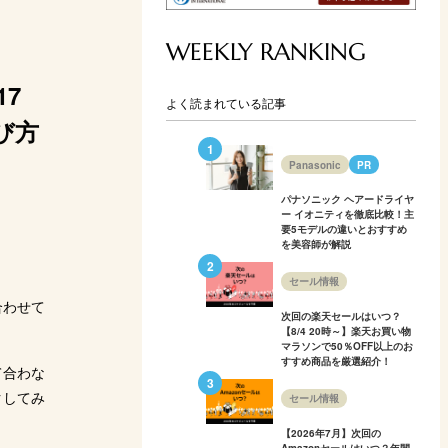
23cm
22cm
27cm
5〜9c
普通〜硬め
普通
普通
硬め
WEEKLY RANKING
高い
普通
普通
高い
間
120日間
なし
なし
なし
7
よく読まれている記事
Amazon
Amazon
び方
式サイト
公式サイト
楽天市場
楽天市場
公
Panasonic
PR
Yahoo!
Yahoo!
パナソニック ヘアードライヤ
ー イオニティを徹底比較！主
要5モデルの違いとおすすめ
を美容師が解説
セール情報
合わせて
次回の楽天セールはいつ？
【8/4 20時～】楽天お買い物
マラソンで50％OFF以上のお
すすめ商品を厳選紹介！
て合わな
クしてみ
セール情報
【2026年7月】次回の