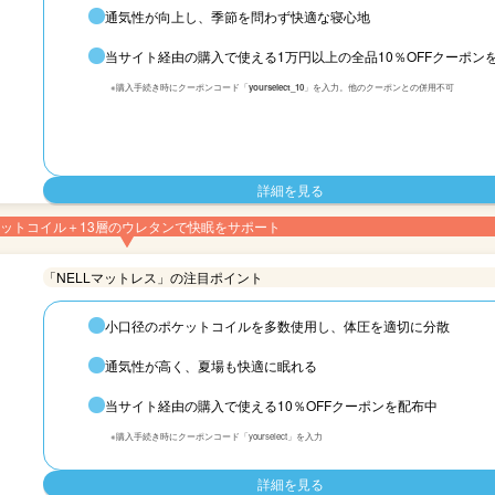
通気性が向上し、季節を問わず快適な寝心地
当サイト経由の購入で使える1万円以上の全品10％OFFクーポン
※購入手続き時にクーポンコード「
yourselect_10
」を入力。他のクーポンとの併用不可
詳細を見る
ットコイル＋13層のウレタンで快眠をサポート
「NELLマットレス」の注目ポイント
小口径のポケットコイルを多数使用し、体圧を適切に分散
通気性が高く、夏場も快適に眠れる
当サイト経由の購入で使える10％OFFクーポンを配布中
※購入手続き時にクーポンコード「yourselect」を入力
詳細を見る