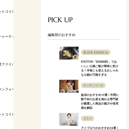
ットコイル
22cm／25kg
普通
普通
S・S
PICK UP
編集部のおすすめ
チャーテックコ
27cm／21kg
普通
普通
S・S
BLACK KADEN 30
KYOTOH「DONABE」でお
発ファイバー
5〜9cm／6.85kg
硬め
高い
S・S
いしい土鍋ご飯が簡単に炊け
る！洋食にも使えるおしゃれ
な土鍋が万能すぎる
キッチンツール
タンフォーム
18cm／15.6kg
柔らかめ
低い
S
急須のおすすめ10選！年間に
数千杯のお茶を淹れる専門家
が厳選した商品の魅力や使用
感を解説
23cm／18.9～
ットコイル
普通〜硬め
普通
S・S
26.6kg
コスメ
アイブロウのおすすめ10選！