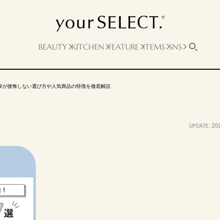
BEAUTY
KITCHEN
FEATURE
ITEMS
SNS
家が後悔しない選び方や人気商品の特徴を徹底解説
ックス
西川
ニトリ
エマ・スリープ
モート
ュ・ウィング
［エアー01］マッ
Nスリープ プレミア
エマ・ハイブリッド
NEL
20
UPDATE:
トレス／HARD
ムP1-02CR VH
V2 プラス
ポケットコイル＆ウ
ンフォーム
ウレタンフォーム
ポケットコイル
ポケッ
レタンフォーム
7万50
50円
4万9500円
4万9899円
7万2900円（※2）
6万75