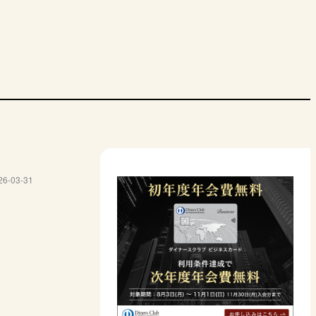
コアラ・スリープ
シモンズ
シーリー
ブレイン
Lマットレス
コアラマットレス
ビューティレスト
レスポンス エッセ
マット
26-03-31
KORE
セレクション 5.5イ
ンシャルズTT
ト
ンチ
ポスチャーテックコ
トコイル
ウレタンフォーム
ポケットコイル
高反発
イル
00円→
9万9900円
10万1200円
8万4150円
8万80
00円（※3）