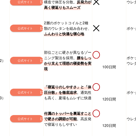
構造で体圧を分散。
反発力が
ウレ
公式サイト
高く寝返りもスムーズ
2層のポケットコイルと2種
類のウレタンを組み合わせ、
ポケ
公式サイト
ふんわりと快適な寝心地
部位ごとに硬さが異なるゾー
ニング製法を採用。
腰をしっ
ポケ
2）
公式サイト
かり支えて理想の寝姿勢を実
ウレ
100日間
現
「寝返りのしやすさ」と「体
圧分散」を徹底追求
。通気性
ポケ
公式サイト
3）
も高く、夏場もムレずに快適
120日間
付属のトッパーを裏返すこと
で硬さの調節が可能
。高反発
ウレ
公式サイト
で寝返りもしやすい
120日間