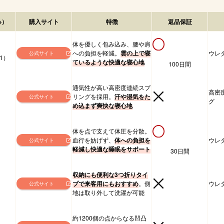
※）
購入サイト
特徴
返品保証
体を優しく包み込み、腰や肩
への負担を軽減。
雲の上で寝
ウレ
公式サイト
1）
ているような快適な寝心地
100日間
通気性が高い高密度連続スプ
高密
リングを採用。
汗や湿気をた
公式サイト
グ
め込まず爽快な寝心地
体を点で支えて体圧を分散。
血行を妨げず、
体への負担を
ウレ
公式サイト
軽減し快適な睡眠をサポート
30日間
収納にも便利な3つ折りタイ
プで来客用にもおすすめ
。側
ウレ
公式サイト
地は取り外して洗濯が可能
約1200個の点からなる凹凸