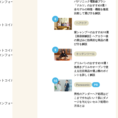
タンフォーム
8cm／5.5kg
硬め
高い
S・S
パナソニック電動歯ブラシ
「ドルツ」のおすすめ3選！
全モデルの特徴・機能を徹底
比較して選び方を解説
ヘアケア
ットコイル
29cm／31kg
柔らかめ
普通
S・S
紫シャンプーのおすすめ10選
【美容師解説】ヘアカラー後
の黄ばみに効果的な商品の選
び方を解説
ットコイル＆
25cm／18.4kg
やや柔らかめ～普通
高い
S・S
キッチンツール
タンフォーム
グリルパンのおすすめ10選！
魚焼きグリルやオーブンで使
える注目商品や選ぶ際のポイ
ントを詳しく解説
ットコイル
21cm／22.0kg
普通
高い
S・S
Panasonic
PR
男性のアンダーヘア処理はど
こまですればいい？肌にダメ
ージを与えないセルフ処理の
タンフォーム
23cm／19.4kg
普通〜硬め
高い
S・S
方法とは